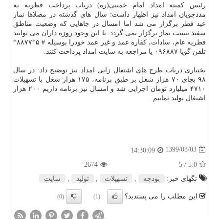
رئیس کمیته امداد امام خمینی(ره) درباب پرداخت فطریه به
مددجویان امداد نیز اظهار داشت: سال های گذشته در مصلاها نماز
عید فطر برگزار می شد اما امسال در جاهایی که وضعیت مناطق
سفید نیست نماز برگزار نمی گردد. با این وجود روزه داران می توانند
فطریه عام، سادات، کفاره عمد و غیر عمد خودرا بوسیله # ۵*۸۸۷۷*
تلفن گویا ۰۹۶۸۸۷ یا مراجعه به سایت امداد پرداخت کنند.
بختیاری درباب طرح های اشتغال زایی امداد نیز توضیح داد: در سال
۹۸ بجای ۷۰ هزار شغل بر طبق برنامه، ۱۷۵ هزار شغل با تسهیلات
۴۷۱۰ میلیارد تومان اجرایی شد و امسال نیز برنامه داریم ۲۰۰ هزار
اشتغال تولید نماییم.
1399/03/03
14:30:09
2674
/ 5
5.0
تگهای خبر:
بودجه
,
تسهیلات
,
تولید
,
سایت
این مطلب را می پسندید؟
(0)
(1)