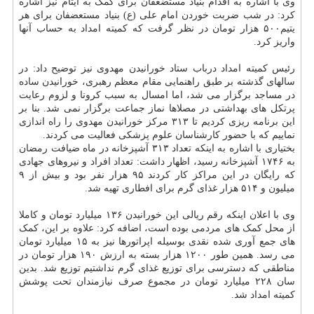
وی با اشاره به اقدام بنیاد مستضعفان برای کمک به ایتام نیز اشاره
کرد: در شب ضربت خوردن امام علی (ع) بنیاد مستعضفان برای هر
یتیم۵۰۰ هزار تومان در نظر گرفت که کمیته امداد به حساب آنها
واریز کرد.
رئیس کمیته امداد درباب ستاد خورانیدن مهدوی نیز توضیح داد: در
سالهای گذشته بر طبق راهنمایی مقام معظم رهبری، خورانیدن ساده
در مساجد برگزار می شد، اما امسال به سبب کرونا و لزوم رعایت
پرتکل های بهداشتی در مصلاها نماز جماعت برگزار نمی شد. بنا بر
این برنامه ریزی کردیم تا ۳۱۳ مرکز خورانیدن مهدوی را راه اندازی
نماییم که با حضور کارشناسان علوم پزشکی فعالیت می کردند.
بختیاری با اشاره به اینکه تعداد ۳۱۳ آشپزخانه در ماه ضیافت رمضان
به ۱۷۴۶ آشپزخانه رسید، اظهار داشت: تعداد افراد و نیروهای جهادی
که رایگان در این مراکز کار کردند ۹۵ هزار نفر بود و بیش از ۹
میلیون و ۵۱۴ هزار غذای گرم برای افطاری تهیه شد.
وی با اعلان اینکه رقم ریالی این خورانیدن ۱۳۶ میلیارد تومان و کاملا
از محل کمک های مردمی بوده است، اضافه کرد: علاوه بر این، کمک
های جمع آوری شده نقدی بوسیله اپراتورها نیز به ۱۵ میلیارد تومان
می رسد. همین طور ۱۲۰۰ هزار بسته به ارزش ۱۹۰ هزار تومان در
مناطقی که دسترسی برای توزیع غذای گرم نداشتیم توزیع شد. بدین
سان ۲۲۸ میلیارد تومان در مجموع صرف نیازمندان تحت پوشش
کمیته امداد شد.