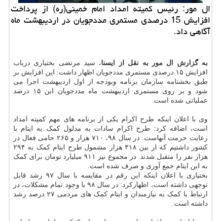
ال مور: رئیس كمیته امداد امام خمینی(ره) از پرداخت
افزایش 15 درصدی مستمری مددجویان در اردیبهشت ماه
آگاهی داد.
به گزارش ال مور به نقل از ایسنا
، سید مرتضی بختیاری درباب
افزایش ۱۵ درصدی مستمری مددجویان اظهار داشت: این افزایش بر
طبق بخشنامه سازمان برنامه وبودجه از اول اردیبهشت اجرا می
شود و بر روی مستمری اردیبهشت ماه مددجویان این ۱۵ درصد
عملیاتی شده است.
وی با اعلان اینکه طرح اکرام یکی از برنامه های مهم کمیته امداد
است، اضافه کرد: طرح اکرام سادات به مدلول کمک به ایتام با
رعایت حرمت آنهاست. در سال ۹۸، ۷۱۰ هزار و ۲۶۵ حامی فعال در
کشور داشتیم که از بین ۳۱۸ هزار مشمول طرح ایتام کمک به ۲۹۴
هزار نفر را متقبل شدند. در مجموع نیز ۹۱۱ میلیارد تومان برای کمک
به این ایتام جمع آوری و صرف شده است.
بختیاری با اعلان اینکه این رقم در مقایسه با سال ۹۷ رشد قابل
توجهی داشته است، اظهارکرد: در سال ۹۸ با وجود تمام مشکلات، در
ارتباط با کمک به نیازمندان و ایتام کمک های مردمی ۲۷ درصد رشد
داشته است.