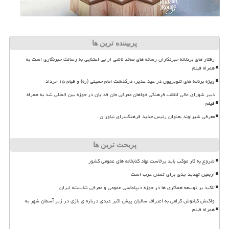
پربیننده ترین ها
رفتار های بزدلانه خبرنگاران رسانه های معاند ناشی از بی اعتنایی به رسالت خبرنگاری است به
همراه فیلم
ویژه برنامه های تلویزیون در عید غدیر، درگذشت امام خمینی (ره) و قیام ۱۵ خرداد
دبیر شورای عالی انقلاب فرهنگی خواهان معرفی جان فدایان در حوزه بین المللی شد به همراه
فیلم
معرفی شیراوند بعنوان رئیس جدید فرهنگسرای نیاوران
پربحث ترین ها
شروع به کار موکب باید برخاست نهاد کتابخانه های عمومی کشور
اربعین تهدید جدی برای تمدن غرب است
تاکید بر توسعه همکاری ها در حوزه دیپلماسی عمومی و معرفی شایسته ایران
واکنش کیانوش گرامی به اعتراف سالیان پیش اکبر عبدی درباره ی بازی در زیر آسمان شهر به
همراه فیلم