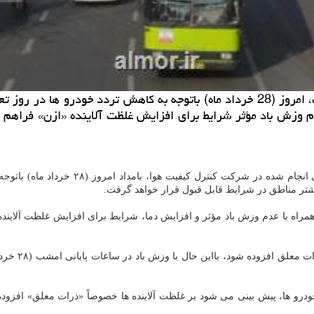
ال مور: برمبنای اعلام شركت كنترل كیفیت هوای تهران كیفیت، امروز (28 خرداد ماه) با
دم وزش باد مؤثر شرایط برای افزایش غلظت آلاینده «ازن» فراهم
، برمبنای نتایج حاصل از پیش بینی ه
یشتر مناطق در شرایط قابل قبول قرار خواهد گرفت.
مراه با عدم وزش باد مؤثر و افزایش دما، شرایط برای افزایش غلظت آلاینده
به دلیل افزا
اد ماه) همراه با افزایش تردد خودرو ها، پیش بینی می شود بر غلظت آلاینده ها خصوصاً «ذر