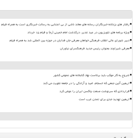
رفتار های بزدلانه خبرنگاران رسانه های معاند ناشی از بی اعتنایی به رسالت خبرنگاری است به همراه فیلم
ویژه برنامه های تلویزیون در عید غدیر، درگذشت امام خمینی (ره) و قیام ۱۵ خرداد
دبیر شورای عالی انقلاب فرهنگی خواهان معرفی جان فدایان در حوزه بین المللی شد به همراه فیلم
معرفی شیراوند بعنوان رئیس جدید فرهنگسرای نیاوران
شروع به کار موکب باید برخاست نهاد کتابخانه های عمومی کشور
اربعین آئین جمعی که انسجام، امید و آزادگی را در جامعه تقویت می کند
قراردادی که سرنوشت صنعت واکسن ایران را عوض کرد
اربعین تهدید جدی برای تمدن غرب است