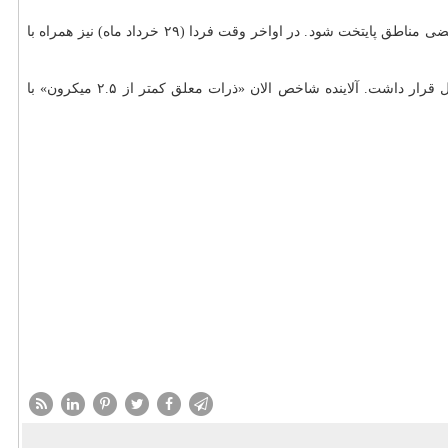
هر چند باتوجه به افزایش دما و فراهم بودن عوامل کافی جهت تولید آلاینده ازن احتمال می رود افزایش غلظت این آلاینده سبب کاهش کیفیت هوا در بعضی مناطق پایتخت شود. در اواخر وقت فردا (۲۹ خرداد ماه) نیز همراه با
بر اساس اعلام شرکت کنترل کیفیت هوای تهران، آلاینده شاخص طی ۲۴ ساعت گذشته «ازن» با میانگین ۹۱ بود و هوای پایتخت در شرایط قابل قبول قرار داشت. آلاینده شاخص الان «ذرات معلق کمتر از ۲.۵ میکرون» با