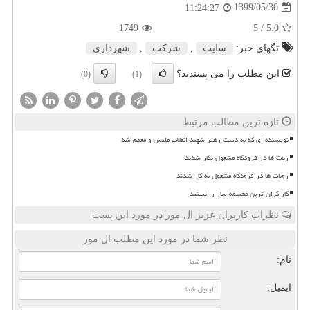
1399/05/30
11:24:27
1749
/ 5
5.0
تگهای خبر:
سایت
,
شركت
,
شهرداری
این مطلب را می پسندید؟
(0)
(1)
تازه ترین مطالب مرتبط
نویسنده ای که به دست رهبر شهید انقلاب ملبس و معمم شد
ربات ها در فرودگاه مشغول بکار شدند
روبات ها در فرودگاه مشغول به کار شدند
کار گران ترین مجسمه ساز را ببینید
نظرات کاربران عزیز ال مور در مورد این پست
نظر شما در مورد این مطلب ال مور
نام:
ایمیل: