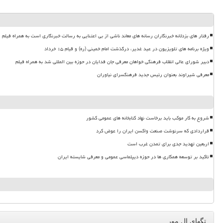
رفتار های بزدلانه خبرنگاران رسانه های معاند ناشی از بی اعتنایی به رسالت خبرنگاری است به همراه فیلم
ویژه برنامه های تلویزیون در عید غدیر، درگذشت امام خمینی (ره) و قیام ۱۵ خرداد
دبیر شورای عالی انقلاب فرهنگی خواهان معرفی جان فدایان در حوزه بین المللی شد به همراه فیلم
معرفی شیراوند بعنوان رئیس جدید فرهنگسرای نیاوران
شروع به کار موکب باید برخاست نهاد کتابخانه های عمومی کشور
قراردادی که سرنوشت صنعت واکسن ایران را عوض کرد
اربعین تهدید جدی برای تمدن غرب است
تاکید بر توسعه همکاری ها در حوزه دیپلماسی عمومی و معرفی شایسته ایران
تگهای ال مور