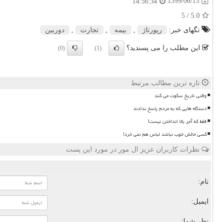
1399/06/13
14:56:34
/ 5
5.0
تگهای خبر:
رپورتاژ
,
بیمه
,
تجارت
,
دوربین
این مطلب را می پسندید؟
(0)
(1)
تازه ترین مطالب مرتبط
وقتی تاریخ سکوت می کند
دستگاه هایی که به مردم پاسخ ندادند
فقط که آجر بالا انداختن نیست!
کسی حالش خوب نباشد لباس هم نمی خرد!
نظرات کاربران عزیز ال مور در مورد این پست
نام:
ایمیل:
نظر شما: