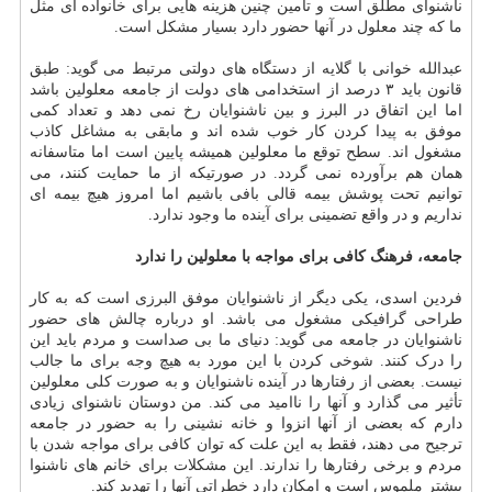
ناشنوای مطلق است و تأمین چنین هزینه هایی برای خانواده ای مثل
ما که چند معلول در آنها حضور دارد بسیار مشکل است.
عبدالله خوانی با گلایه از دستگاه های دولتی مرتبط می گوید: طبق
قانون باید ۳ درصد از استخدامی های دولت از جامعه معلولین باشد
اما این اتفاق در البرز و بین ناشنوایان رخ نمی دهد و تعداد کمی
موفق به پیدا کردن کار خوب شده اند و مابقی به مشاغل کاذب
مشغول اند. سطح توقع ما معلولین همیشه پایین است اما متاسفانه
همان هم برآورده نمی گردد. در صورتیکه از ما حمایت کنند، می
توانیم تحت پوشش بیمه قالی بافی باشیم اما امروز هیچ بیمه ای
نداریم و در واقع تضمینی برای آینده ما وجود ندارد.
جامعه، فرهنگ کافی برای مواجه با معلولین را ندارد
فردین اسدی، یکی دیگر از ناشنوایان موفق البرزی است که به کار
طراحی گرافیکی مشغول می باشد. او درباره چالش های حضور
ناشنوایان در جامعه می گوید: دنیای ما بی صداست و مردم باید این
را درک کنند. شوخی کردن با این مورد به هیچ وجه برای ما جالب
نیست. بعضی از رفتارها در آینده ناشنوایان و به صورت کلی معلولین
تأثیر می گذارد و آنها را ناامید می کند. من دوستان ناشنوای زیادی
دارم که بعضی از آنها انزوا و خانه نشینی را به حضور در جامعه
ترجیح می دهند، فقط به این علت که توان کافی برای مواجه شدن با
مردم و برخی رفتارها را ندارند. این مشکلات برای خانم های ناشنوا
بیشتر ملموس است و امکان دارد خطراتی آنها را تهدید کند.