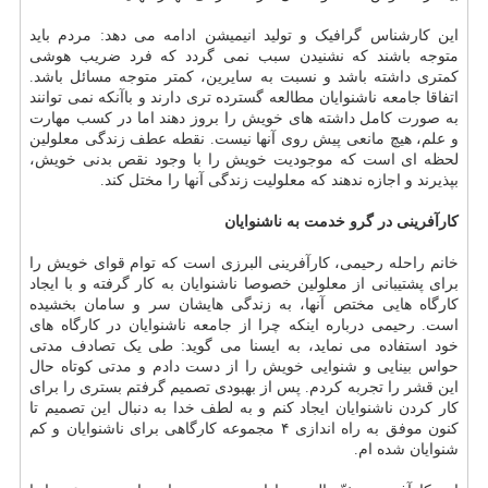
این کارشناس گرافیک و تولید انیمیشن ادامه می دهد: مردم باید
متوجه باشند که نشنیدن سبب نمی گردد که فرد ضریب هوشی
کمتری داشته باشد و نسبت به سایرین، کمتر متوجه مسائل باشد.
اتفاقا جامعه ناشنوایان مطالعه گسترده تری دارند و باآنکه نمی توانند
به صورت کامل داشته های خویش را بروز دهند اما در کسب مهارت
و علم، هیچ مانعی پیش روی آنها نیست. نقطه عطف زندگی معلولین
لحظه ای است که موجودیت خویش را با وجود نقص بدنی خویش،
بپذیرند و اجازه ندهند که معلولیت زندگی آنها را مختل کند.
کارآفرینی در گرو خدمت به ناشنوایان
خانم راحله رحیمی، کارآفرینی البرزی است که توام قوای خویش را
برای پشتیبانی از معلولین خصوصا ناشنوایان به کار گرفته و با ایجاد
کارگاه هایی مختص آنها، به زندگی هایشان سر و سامان بخشیده
است. رحیمی درباره اینکه چرا از جامعه ناشنوایان در کارگاه های
خود استفاده می نماید، به ایسنا می گوید: طی یک تصادف مدتی
حواس بینایی و شنوایی خویش را از دست دادم و مدتی کوتاه حال
این قشر را تجربه کردم. پس از بهبودی تصمیم گرفتم بستری را برای
کار کردن ناشنوایان ایجاد کنم و به لطف خدا به دنبال این تصمیم تا
کنون موفق به راه اندازی ۴ مجموعه کارگاهی برای ناشنوایان و کم
شنوایان شده ام.