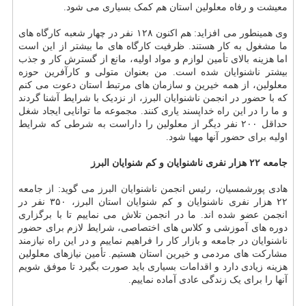
معیشت و رفاه معلولین استان هم کمک بسیاری می شود.
وی همینطور می افزاید: هم اکنون ۱۲۸ نفر در چهار شعبه کارگاه های
ما مشغول به کار هستند. ظرفیت کارگاه های ما بیشتر از این است
اما هزینه بالای تأمین لوازم و مواد اولیه، مانع از گسترش کار و جذب
بیشتر ناشنوایان شده است. من بعنوان متولی و کارآفرین حوزه
معلولین، از همه خیرین و سازمان های مرتبط استان دعوت می کنم
که با حضور در انجمن ناشنوایان البرز، از نزدیک با شرایط آشنا گردند
و ما را در این راه خداپسند یاری کنند. مجموعه ما توانایی ایجاد شغل
حداقل ۲۰۰ نفر دیگر از معلولین را داراست به شرطی که شرایط
اولیه برای حضور آنها مهیا شود.
جامعه ۲۲ هزار نفری ناشنوایان و کم شنوایان البرز
هادی پورشمسیان، رئیس انجمن ناشنوایان البرز می گوید: از جامعه
۲۲ هزار نفری ناشنوایان و کم شنوایان استان البرز، ۳۵۰ نفر در
انجمن عضو شده اند. ما در انجمن تلاش می نماییم تا با برگزاری
دوره های آموزشی و کلاس های اختصاصی، شرایط لازم برای حضور
ناشنوایان در جامعه و بازار کار را فراهیم نماییم و در این راه نیازمند
مشارکت های مردمی و خیرین استان هستیم. تأمین نیازهای معلولین
هزینه زیادی دارد و اقدامات بسیاری باید صورت بگیرد تا موفق شویم
آنها را برای یک زندگی عادی آماده نماییم.