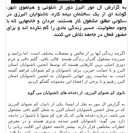
به گزارش ال مور البرز دور از شلوغی و هیاهوی شهر،
گوشه ای از یك ساختمان نیمه كاره، ناشنوایان البرزی در
سكوتی مطلق مشغول كار هستند. مردان و خانمهایی كه با
وجود معلولیت، مسیر زندگی عادی را گم نكرده اند و برای
حضور فعال در جامعه تلاش می كنند.
اگرچه زندگی آنها پر از چالش و معضلات مختلف است، اما پرامید و
سرزنده مشغول گذران زندگی هستند. قالی بافی، گلیم بافی و چرم
دوزی اصلی ترین کارهایی هستند که توسط انجمن ناشنوایان استان
البرز و با حمایت خیرین، برای ناشنوایان و کم شنوایان فراهم گشته
است. به مناسبت روز جهانی ناشنوایان به انجمن ناشنوایان استان
البرز رفتیم و با برخی از اعضاء این مجموعه گفتگو کردیم.
بانوی کم شنوای البرزی، از دغدغه های ناشنوایان می گوید
به گزارش ال مور به نقل از ایسنا، یکی از
بانوان
کم شنوای البرزی
که در محل انجمن ناشنوایان استان البرز به شغل گلیم بافی مشغول
می باشد، درباره دغدغه هایی که یک فرد کم شنوا یا ناشنوا در
جامعه
دارد می گوید: ناشنوایان قشر صدمه پذیری هستند و در معرض
خطرات مختلفی قرار دارند. بیشتر جامعه حقوق این اقلیت زبانی را
نمی دانند و شرایط را برای من و امثال من سخت می کنند. ما تلاش