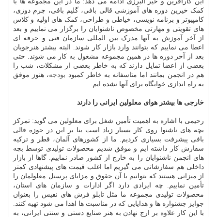
این کارآفرین و خیّر البرزی ادامه می دهد: ما در این مجموعه ها با
کمک خیرین دوره های آموزشی قالی بافی، گلیم بافی، چرم دوزی،
کامپیوتر و برنامه نویسی، خیاطی و طراحی، کمک های اولیه و کلاس
های تقویتی و مهارتی مخصوص ناشنوایان را برگزار می نماییم و بعد
از آخر
آموزش
به آنها مدرک بین المللی سازمان فنی و حرفه ای
اعطا می نماییم که بتوانند وارد بازار کار شوند. البته بیشتر هنرجویان
بعد از آخر دوره ها در همین مجموعه مشغول به کار می شوند. حتی
بعضی از اعضا تمایل دارند که به خاطر بعضی از مشکلات، شب را
هم در انجمن بمانند اما متاسفانه به خاطر کمبود
بودجه
، هنوز موفق
به راه اندازی خوابگاه برای آنها نشده ایم.
خارجی ها بیشتر هوای معلولین ایرانی را دارند
رحیمی با اشاره به اهمیت تأمین شغل برای معلولین می گوید: تمرکز
بچه های ناشنوا روی کار بسیار زیاد است بنا بر این در حوزه قالی
بافی پیشرفت بسیاری کردیم. ما از کشورهای آلمان، قطر و ترکیه
سفارش کار داشته ایم و موفق شدیم محصولات تولیدی توسط بچه
های انجمن ناشنوایان را به خارج از کشور صادر نماییم. گاها از بازار
داخلی هم سفارشاتی می گیریم اما اغلب قیمت های پیشنهادی کمتر
از میزانی هستند که بتوانیم با آن حقوق و مزایای پرسنل معلولمان را
تأمین نماییم. چه ایرادی دارد اگر ادارات و سازمان های استان،
محصولات تولیدی مجموعه ما مثل تابلو فرش های نفیس را بعنوان
جوایز جشنواره ها و هدایایی که در مناسبت ها اهدا می شود تهیه کنند.
با این کار علاوه بر ارج نهادن به هنر صنایع دستی و سنتی ایرانی، به