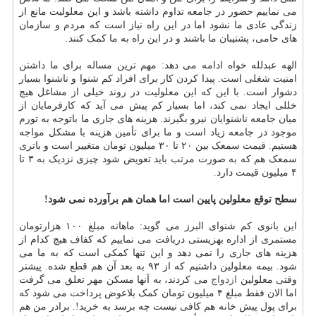
می نماییم حضور در جامعه تداوم داشته باشد و این معلولیت مانع از
زندگی عادی ما نشود اما در این راه نیاز است که مردم و سازمان
های حامی، پشتیبان ما باشند و در این راه به ما کمک کنند.
الهه عبدلله خواه ادامه می دهد: مهم ترین مساله برای ما داشتن
امنیت شغلی است. پیدا کردن کار برای افراد کم شنوا و ناشنوا بسیار
دشوار است. با این که این معلولیت در روند خیلی از مشاغل هیچ
خللی ایجاد نمی کند، اما بسیار کم پیش می آید که کارفرمایان از
میان جامعه ناشنوایان نیرو بگیرند. هزینه های جاری ما باتوجه به تورم
موجود در جامعه زیاد است و ما برای تأمین هزینه با مشکل مواجه
هستیم. قیمت سمعک بین ۲۰ تا ۳۰ میلیون تومان متغییر است و باتری
سمعک هم که به صورت مرتب باید تعویض شود چیزی نزدیک به ۳ تا
۴ میلیون قیمت دارد.
سطح توقع معلولین پایین است اما همان هم برآورده نمی شود!
این بانوی کم شنوای البرز می گوید: ماهانه مبلغ ۱۰۰ هزارتومان
مستمری از اداره بهزیستی دریافت می نماییم که کفاف هیچ کدام از
هزینه های جاری را نمی دهد و این تنها کمکی است که به ما می
شود. بیمه معلولین داشتیم که از ۹۳ به بعد آن هم قطع شده. پیشتر
وقتی معلولین
ازدواج
می کردند، به آنها مسکن مهر تعلق می گرفت
اما الان فقط مبلغ ۴ میلیون تومان کمک بلاعوض پرداخت می شود که
برای پول پیش خانه هم کافی نیست چه برسد به خرید!. برادر من هم