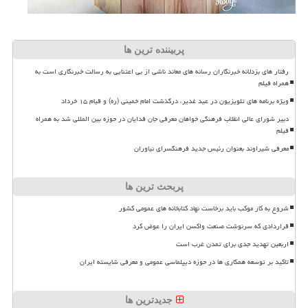
پربیننده ترین ها
رفتار های بزدلانه خبرنگاران رسانه های معاند ناشی از بی اعتنایی به رسالت خبرنگاری است به
همراه فیلم
ویژه برنامه های تلویزیون در عید غدیر، درگذشت امام خمینی (ره) و قیام ۱۵ خرداد
دبیر شورای عالی انقلاب فرهنگی خواهان معرفی جان فدایان در حوزه بین المللی شد به همراه
فیلم
معرفی شیراوند بعنوان رئیس جدید فرهنگسرای نیاوران
پربحث ترین ها
شروع به کار موکب باید برخاست نهاد کتابخانه های عمومی کشور
قراردادی که سرنوشت صنعت واکسن ایران را عوض کرد
اربعین تهدید جدی برای تمدن غرب است
تاکید بر توسعه همکاری ها در حوزه دیپلماسی عمومی و معرفی شایسته ایران
جدیدترین ها