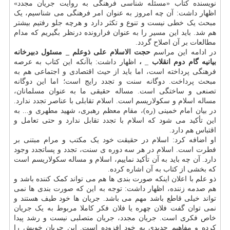
نویسنده کتاب «مسئله شناسی فرهنگی به روایت جریان مجدد»
اظهار داشت: آن چه امروز به عنوان امر فرهنگی می شناسیم، یک
مبحث یک خطی نیست و تنوع و تکثر دارد و هرچه جلو رفتیم بیشتر
هم شد. باید این مسیر را به عنوان فرارونده درنظر بگیریم که مدام
مطالعات بر آن اصلاح گردد.
در ادامه این مراسم
حجت الاسلام علی ذوعلم _ مسئول دبیرخانه
بیانیه گام دوم انقلاب
_
،
اظهار داشت: باآنکه این کتاب به عرصه
فرهنگی پرداخته است، اما باید از حیث اقتصادی و اجتماعی هم به
مبحث پرداخت. دوگانه سنت و تجدد رایج است؛ اما این دوگانه
تصنعی و ساختگی است. مساله حقیقی ما به عنوان مسلمانان،
مساله اسلام و سکولاریسم است. اسلام تقابلی با عناصر تجدد ندارد.
در بیان امام خمینی (ره)، مقام معظم رهبری، شهید مطهری و... به
این تأکید می شود که اسلام با تجدد تقابل ندارد و حتی تعامل و
اقتباس هم دارد.
او اضافه کرد: اسلام در حقیقت خود یک مکتب و مرام مبتنی بر
فطرت است. اسلام در هر سه دوره ی سنت، تجدد و پساتجدد وجود
دارد. آن چه باید به آن تأکید نماییم، اسلام و مساله سکولاریسم است
که بخشی از کتاب به آن اشاره کرده.
ذو علم با اعلان اینکه صورت بندی ها هم می تواند کمک کننده باشد و
هم صدمه زننده، اظهار داشت: توجه به این که صورت بندی ها نمی
تواند خیلی قاطع باشد مهم می باشد. جریان ها خود طیف هستند و
نمی توان گفت فلان چهره یا فلان فکر کاملا مربوط به یک جریان
خاص فکری است. جریان مجدد، جریان متصلبی نیست و رشد پیدا
کرده و مفاهیم جدیدی به خود افزوده است. این جریان خویش را