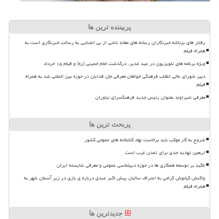
پربیننده ترین ها
رفتار های بزدلانه خبرنگاران رسانه های معاند ناشی از بی اعتنایی به رسالت خبرنگاری است به
همراه فیلم
ویژه برنامه های تلویزیون در عید غدیر، درگذشت امام خمینی (ره) و قیام ۱۵ خرداد
دبیر شورای عالی انقلاب فرهنگی خواهان معرفی جان فدایان در حوزه بین المللی شد به همراه
فیلم
معرفی شیراوند بعنوان رئیس جدید فرهنگسرای نیاوران
پربحث ترین ها
شروع به کار موکب باید برخاست نهاد کتابخانه های عمومی کشور
اربعین تهدید جدی برای تمدن غرب است
تاکید بر توسعه همکاری ها در حوزه دیپلماسی عمومی و معرفی شایسته ایران
واکنش کیانوش گرامی به اعتراف سالیان پیش اکبر عبدی درباره ی بازی در زیر آسمان شهر به
همراه فیلم
جدیدترین ها