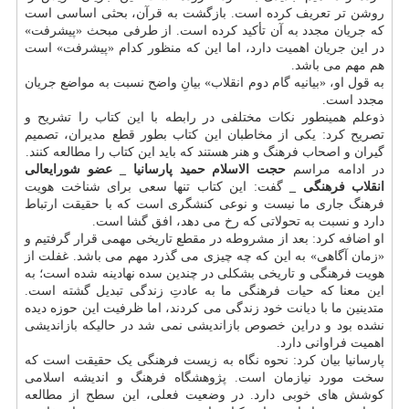
روشن تر تعریف کرده است. بازگشت به قرآن، بحثی اساسی است
که جریان مجدد به آن تأکید کرده است. از طرفی مبحث «پیشرفت»
در این جریان اهمیت دارد، اما این که منظور کدام «پیشرفت» است
هم مهم می باشد.
به قول او، «بیانیه گام دوم انقلاب» بیانِ واضح نسبت به مواضع جریان
مجدد است.
ذوعلم همینطور نکات مختلفی در رابطه با این کتاب را تشریح و
تصریح کرد: یکی از مخاطبان این کتاب بطور قطع مدیران، تصمیم
گیران و اصحاب فرهنگ و هنر هستند که باید این کتاب را مطالعه کنند.
در ادامه مراسم
حجت الاسلام حمید پارسانیا _ عضو شورایعالی
انقلاب فرهنگی _
گفت: این کتاب تنها سعی برای شناخت هویت
فرهنگ جاری ما نیست و نوعی کنشگری است که با حقیقت ارتباط
دارد و نسبت به تحولاتی که رخ می دهد، افق گشا است.
او اضافه کرد: بعد از مشروطه در مقطع تاریخی مهمی قرار گرفتیم و
«زمان آگاهی» به این که چه چیزی می گذرد مهم می باشد. غفلت از
هویت فرهنگی و تاریخی بشکلی در چندین سده نهادینه شده است؛ به
این معنا که حیات فرهنگی ما به عادتِ زندگی تبدیل گشته است.
متدینین ما با دیانت خود زندگی می کردند، اما ظرفیت این حوزه دیده
نشده بود و دراین خصوص بازاندیشی نمی شد در حالیکه بازاندیشی
اهمیت فراوانی دارد.
پارسانیا بیان کرد: نحوه نگاه به زیست فرهنگی یک حقیقت است که
سخت مورد نیازمان است. پژوهشگاه فرهنگ و اندیشه اسلامی
کوشش های خوبی دارد. در وضعیت فعلی، این سطح از مطالعه