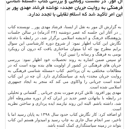
ال مور: در نشست رونمایی و بررسی کتاب «مسئله شناسی
فرهنگی به روایت جریان مجدد» نوشته فرشاد مهدی پور بر
این امر تأکید شد که اسلام تقابلی با تجدد ندارد.
به گزارش ال مور به نقل از ایسنا، فرشاد مهدی پور _ نویسنده کتاب
_ در آغاز این جلسه که عصر دوشنبه (۲۴ آذرماه) در سالن جلسات
پژوهشگاه
فرهنگ
و اندیشه اسلامی برگزار شد، در رابطه با دغدغه
نگارش این کتاب اظهار نمود: از شروع دوره کارشناسی این سوال
برایم مطرح بود که آیا میتوان ساختاری یافت که درون آن رویکرد
بومی به فرهنگ و رسانه را تبیین کرد؟
او سپس ضمن اشاره به روند تحصیلات خود اظهار نمود: بررسی
جریان های فرهنگی در کشور از اولویت های بنده بوده است که در
مطالعات مختلفی به آن پرداختم. کتاب «مسئله شناسی فرهنگی به
روایت جریان مجدد» پایه ی سیاستگذاری دارد. آن چه در این کتاب
آمده است جریانی را واکاوی می کند که منجر به ایجاد جمهوری
اسلامی شده است.
مهدی پور افزود: تلاش کردم صورت بندی جریانی _ گفتمانی و تحلیلی
در رابطه با بنانهادن عصر جدید در ایران که از دوره مشروطه آغاز
شد، داشته باشم. البته این روند نیازمند ایده پردازی و ساختن نظریه
است.
او اضافه کرد: کار نگارش کتاب حدود سال ۱۳۹۸ به پایان رسید اما با
تاخیر، سر انجام سال جاری به چاپ رسید و امیدوار هستم این کتاب
بتواند در زمینه سیاستگذاری کمک کننده باشد.