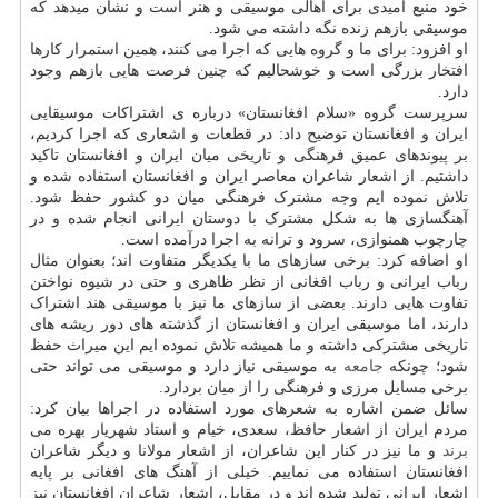
خود منبع امیدی برای اهالی موسیقی و هنر است و نشان میدهد که
موسیقی بازهم زنده نگه داشته می شود.
او افزود: برای ما و گروه هایی که اجرا می کنند، همین استمرار کارها
افتخار بزرگی است و خوشحالیم که چنین فرصت هایی بازهم وجود
دارد.
سرپرست گروه «سلام افغانستان» درباره ی اشتراکات موسیقایی
ایران و افغانستان توضیح داد: در قطعات و اشعاری که اجرا کردیم،
بر پیوندهای عمیق فرهنگی و تاریخی میان ایران و افغانستان تاکید
داشتیم. از اشعار شاعران معاصر ایران و افغانستان استفاده شده و
تلاش نموده ایم وجه مشترک فرهنگی میان دو کشور حفظ شود.
آهنگسازی ها به شکل مشترک با دوستان ایرانی انجام شده و در
چارچوب همنوازی، سرود و ترانه به اجرا درآمده است.
او اضافه کرد: برخی سازهای ما با یکدیگر متفاوت اند؛ بعنوان مثال
رباب ایرانی و رباب افغانی از نظر ظاهری و حتی در شیوه نواختن
تفاوت هایی دارند. بعضی از سازهای ما نیز با موسیقی هند اشتراک
دارند، اما موسیقی ایران و افغانستان از گذشته های دور ریشه های
تاریخی مشترکی داشته و ما همیشه تلاش نموده ایم این میراث حفظ
شود؛ چونکه
جامعه
به موسیقی نیاز دارد و موسیقی می تواند حتی
برخی مسایل مرزی و فرهنگی را از میان بردارد.
سائل ضمن اشاره به شعرهای مورد استفاده در اجراها بیان کرد:
مردم ایران از اشعار حافظ، سعدی، خیام و استاد شهریار بهره می
برند
و ما نیز در کنار این شاعران، از اشعار مولانا و دیگر شاعران
افغانستان استفاده می نماییم. خیلی از آهنگ های افغانی بر پایه
اشعار ایرانی تولید شده اند و در مقابل، اشعار شاعران افغانستان نیز