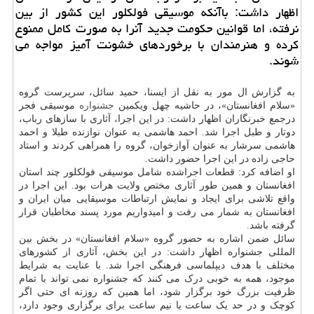
اظهار داشت: باآنکه موسیقی فولکلور این کشور از بین
نرفته، اما قوانین حکومت جدید آنرا به صورت کامل ممنوع
کرده و هنرمندان با برخوردهای خشونت آمیز مواجه می
شوند.
به گزارش ال مور به نقل از ایسنا، حمید سائل، سرپرست گروه
«سلام افغانستان»، در حاشیه چهل ویکمین
جشنواره
موسیقی فجر
درجمع خبرنگاران اظهار داشت: در این اجرا، آثاری با سازهای رباب،
دوتار و طبل اجرا شد. احمد هاشمی به عنوان نوازنده طبلا و احمد
هاشمی سرشار به عنوان آوازخوان، گروه را همراهی کردند و استاد
حاجی زاده در این اجرا حضور داشت.
او اضافه کرد: قطعات اجراشده شامل موسیقی فولکلور چند استان
افغانستان و همین طور آثاری مختص ولایت هرات بود. این اجرا در
واقع تلاشی برای ایجاد و نمایش ارتباطات موسیقایی میان ایران و
افغانستان به شمار می رفت و امیدواریم مورد پسند مخاطبان قرار
گرفته باشد.
سائل ضمن اشاره به حضور گروه «سلام افغانستان» در بخش بین
المللی جشنواره اظهار داشت: در این بخش، آثاری از کشورهای
مختلف با هدف دیپلماسی فرهنگی اجرا شد. با عنایت به شرایط
موجود، همه به خوبی درک می کنند که جشنواره نمی تواند با تمام
ظرفیت بزرگ خود برگزار شود، اما همین که روزنه ای حتی اگر
کوچک و در حد یک ساعت یا نیم ساعت برای برگزاری وجود دارد،