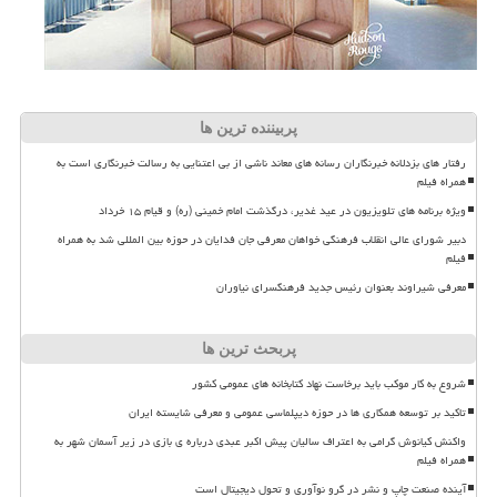
پربیننده ترین ها
رفتار های بزدلانه خبرنگاران رسانه های معاند ناشی از بی اعتنایی به رسالت خبرنگاری است به
همراه فیلم
ویژه برنامه های تلویزیون در عید غدیر، درگذشت امام خمینی (ره) و قیام ۱۵ خرداد
دبیر شورای عالی انقلاب فرهنگی خواهان معرفی جان فدایان در حوزه بین المللی شد به همراه
فیلم
معرفی شیراوند بعنوان رئیس جدید فرهنگسرای نیاوران
پربحث ترین ها
شروع به کار موکب باید برخاست نهاد کتابخانه های عمومی کشور
تاکید بر توسعه همکاری ها در حوزه دیپلماسی عمومی و معرفی شایسته ایران
واکنش کیانوش گرامی به اعتراف سالیان پیش اکبر عبدی درباره ی بازی در زیر آسمان شهر به
همراه فیلم
آینده صنعت چاپ و نشر در گرو نوآوری و تحول دیجیتال است