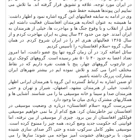
در ایران مورد توجه، علاقه و تشویق قرار گرفته اند. ما تلاش می
نماییم این پیوندها همیشه حفظ شود.
وی در ادامه به سابقه فعالیتهای این گروه اشاره نمود و اظهار داشت:
ما همیشه به عنوان اتحادیه هنرمندان افغانستان فعالیت داشته ایم.
قبل از انقلاب و با وقوع جنگ ها و
مهاجرت
ها، خیلی از هنرمندان به
ایران آمدند. خود من حدود ۴۲ سال پیش به ایران مهاجرت کردم و از
سال ۱۳۶۵ فعالیتهای هنری ام را در ایران شروع کردم. در همان
سال، گروه «سلام افغانستان» را تأسیس کردیم.
سائل اضافه کرد: در آن زمان گروه تنها پنج عضو داشت، اما امروز
تعداد اعضا به حدود ۴۰ تا ۵۰ نفر رسیده است. گروههای کوچک تری
در چارچوب گروههای چهار، پنج یا هشت نفره داریم که در نقاط
مختلف اجرا می کنند و تلاش نموده ایم در بیشتر شهرهای ایران
مشارکت پررنگ داشته باشیم.
او ضمن اشاره به ارتباط گسترده این گروه با هنرمندان ایرانی اظهار
داشت: خیلی از هنرمندان مشهد، اصفهان، شیراز و تهران و حتی
هنرمندان صدا و سیما و خانه موسیقی ما را می شناسند. آشنایی ها و
همکاریهای مشترک زیادی میان ما وجود دارد.
سرپرست گروه «سلام افغانستان» درباره ی وضعیت موسیقی در
افغانستان نیز خاطرنشان کرد: هیچ کدام از ما نمی خواهیم موسیقی
فولکلور افغانستان از بین برود. چیزی از موسیقی از بین نرفته، اما
قوانینی که حکومت جدید وضع کرده، همه چیز را ممنوع کرده است.
موسیقی بطور کامل سرکوب شده و حتی اگر صدای سازی شنیده
شود، با برخوردهای خشونت آمیز مواجه می شوند؛ سازها را می