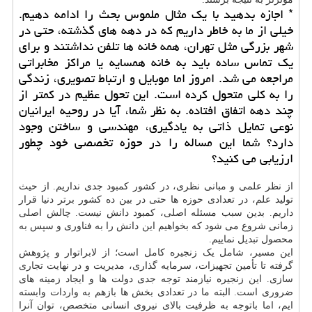
* اجازه بدهید با یک مثال ملموس بحث را ادامه دهیم.
خیلی از ما به خاطر داریم که در دهه های گذشته، حتی در
شهر بزرگی مثل تهران، همه خانه ها تلفن نداشتند و برای
یک تماس ساده باید به خانه همسایه یا مراکز مخابراتی
مراجعه می شد. امروز اما موبایل و ارتباط تصویری، زندگی
را به کلی متحول کرده است. این تحول عظیم در کمتر از
چند دهه اتفاق افتاده. به نظر شما، آیا در روحیه ایرانیان
نوعی تمایل ذاتی به یادگیری، مهندسی و ساختن وجود
دارد؟ شما این مساله را در حوزه تخصصی خود چطور
ارزیابی می کنید؟
از نظر علمی و مبانی نظری، در کشور کمبود جدی نداریم. از حیث
تولید علم، در تعدادی حوزه ها حتی در بین ده کشور برتر دنیا قرار
داریم. بدین سبب مسئله اصلی، کمبود دانش نیست. چالش اصلی
زمانی شروع می شود که بخواهیم این دانش را به فناوری و سپس به
محصول تبدیل نماییم.
این مسیر، شامل یک زنجیره کامل است؛ از لابراتوار و پژوهش
گرفته تا تأمین تجهیزات، سرمایه گذاری، مدیریت و در نهایت تجاری
سازی. این زنجیره نیازمند توجه جدی دولت ها و ایجاد زمینه های
ضروری است. البته ما در تعدادی بخش ها بازهم به واردات وابسته
ایم، اما باتوجه به ظرفیت بالای نیروی انسانی متخصص، توان آنرا