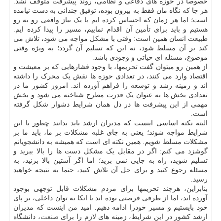
خصوصاً در حوزه های دفاعی و نظامی، روند پیشرفت متوقف نشد.
هر جا که نگاه مان فقط به بیرون بوده، توفیق چندانی به دست نیامده
است؛ اما هر زمان که احساس کرده ایم با یک نیاز واقعی رو به رو
هستیم و باید برای تأمین آن اقدام نماییم، مسیر را پیدا کرده ایم.
طبیعت انسان همین است: وقتی با مشکل مواجه می شود، تلاش می
کند بر آن مسلط شود، نه این که تسلیم آن گردد؛ به ویژه وقتی
موضوع، مسئله ای حیاتی و وجودی باشد.
از همین رو میتوان گفت تحریمها، با وجود فشارهایی که بر معیشت و
اقتصاد وارد می کنند، در تعدادی حوزه ها نقش یک محرک را داشته
اند و زمینه رشد و توسعه را فراهم آورده اند. امروز کشور ما در
تعدادی بخش ها به عنوان یک قدرت مطرح شناخته می شود و بخش
مهمی از این پیشرفت ها در دل همان شرایط دشوار شکل گرفته
است.
البته نکته اساسی اینست که مدیران ارشد باید بدانند چطور با این
شرایط مواجه شوند؛ یعنی به جای غلبه مشکلات بر ما، باید ما بر
مشکلات مسلط شویم. همین نکته ای است که همیشه به دانشجویانم
گوشزد می کنم: اگر در مقابل یک مشکل دست ها را بالا ببرید و
تسلیم شوید، راه به جایی نمی برید؛ اما اگر آستین بالا بزنید، به
مسئله رجوع کنید و برای حل آن تلاش کنید، حتما به نتیجه خواهید
رسید.
بنابراین، هرچند تحریمها برای مردم مشکلات قابل توجهی بوجود
آورده اند، اما از طرفی فرصتی بوده اند با اتکا به توان داخلی، بر پای
خود بایستیم و مسیر خودرا ادامه دهیم. امید من اینست که مدیران
ارشد کشور در این شرایط، زمینه های لازم را برای
صنعت
، دانشگاه