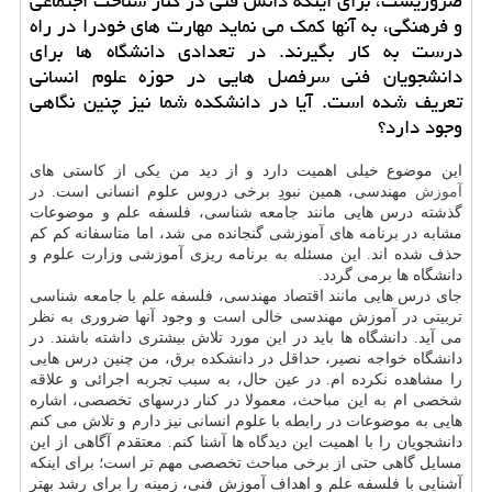
ضروریست، برای اینکه دانش فنی در کنار شناخت اجتماعی
و فرهنگی، به آنها کمک می نماید مهارت های خودرا در راه
درست به کار بگیرند. در تعدادی دانشگاه ها برای
دانشجویان فنی سرفصل هایی در حوزه علوم انسانی
تعریف شده است. آیا در دانشکده شما نیز چنین نگاهی
وجود دارد؟
این موضوع خیلی اهمیت دارد و از دید من یکی از کاستی های
آموزش
مهندسی، همین نبودِ برخی دروس علوم انسانی است. در
گذشته درس هایی مانند جامعه شناسی، فلسفه علم و موضوعات
مشابه در برنامه های آموزشی گنجانده می شد، اما متاسفانه کم کم
حذف شده اند. این مسئله به برنامه ریزی آموزشی وزارت علوم و
دانشگاه ها برمی گردد.
جای درس هایی مانند اقتصاد مهندسی، فلسفه علم یا جامعه شناسی
تربیتی در آموزش مهندسی خالی است و وجود آنها ضروری به نظر
می آید. دانشگاه ها باید در این مورد تلاش بیشتری داشته باشند. در
دانشگاه خواجه نصیر، حداقل در دانشکده برق، من چنین درس هایی
را مشاهده نکرده ام. در عین حال، به سبب تجربه اجرائی و علاقه
شخصی ام به این مباحث، معمولا در کنار درسهای تخصصی، اشاره
هایی به موضوعات در رابطه با علوم انسانی نیز دارم و تلاش می کنم
دانشجویان را با اهمیت این دیدگاه ها آشنا کنم. معتقدم آگاهی از این
مسایل گاهی حتی از برخی مباحث تخصصی مهم تر است؛ برای اینکه
آشنایی با فلسفه علم و اهداف آموزش فنی، زمینه را برای رشد بهتر