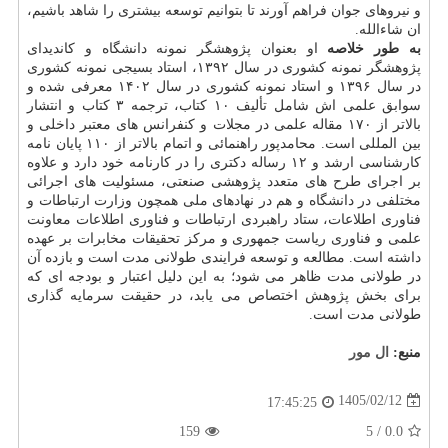
و نیروهای جوان فراهم آورند تا بتوانیم توسعه بیشتری را شاهد باشیم،
ان شاءالله.
به طور خلاصه
او بعنوان پژوهشگر نمونه دانشگاه و کاندیدای
پژوهشگر نمونه کشوری در سال ۱۳۹۲، استاد بسیجی نمونه کشوری
در سال ۱۳۹۶ و استاد نمونه کشوری در سال ۱۴۰۲ معرفی شده و
سوابق علمی اش شامل تألیف ۱۰ کتاب، ترجمه ۳ کتاب و انتشار
بالاتر از ۱۷۰ مقاله علمی در مجلات و کنفرانس های معتبر داخلی و
بین المللی است. محامدپور راهنمائی و اتمام بالاتر از ۱۱۰ پایان نامه
کارشناسی ارشد و ۱۲ رساله دکتری را در کارنامه خود دارد و علاوه
بر اجرای طرح های متعدد پژوهشی صنعتی، مسئولیت های اجرائی
مختلفی در دانشگاه و هم در نهادهای ملی همچون وزارت ارتباطات و
فناوری اطلاعات، ستاد راهبردی ارتباطات و فناوری اطلاعات معاونت
علمی و فناوری ریاست جمهوری و مرکز تحقیقات مخابرات بر عهده
داشته است. مطالعه و توسعه فرایندی طولانی مدت است و بازده آن
در طولانی مدت ظاهر می شود؛ به این دلیل اعتبار و بودجه ای که
برای بخش پژوهش اختصاص می یابد، در حقیقت سرمایه گذاری
طولانی مدت است.
منبع:
ال مور
1405/02/12
17:45:25
159
/ 5
0.0