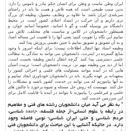
ایران وطن ماست و وطن برای انسان حکم مادر و ناموس را دارد.
بدین سبب طبیعی است که همه تلاش و همت ما باید در راستای
سربلندی ایران باشد. ما علاوه بر وظایف معمول، وظیفه ای بزرگ
تری داریم و آن حرکت در امتداد اعتلای کشور است. در محیط
دانشگاه نیز بوسیله گفت و گو با اساتید، خصوصاً اساتید جوان، و
همینطور دانشجویان در کلاس و مناسبت های مختلف، تلاش می
نماییم این نگاه را تقویت کنیم؛ یعنی آنها را با اهمیت این مساله آشنا،
و به آن تشویق و تشویق نماییم با چنین ذهنیتی پرورش پیدا کنند.
وظیفه استاد تنها انتقال اطلاعات نیست؛ برای اینکه امروز با وجود
منابع گسترده در اینترنت، دانشجویان می توانند به سادگی به مطالب
علمی دسترسی پیدا کنند. گرچه انتقال دانش وظیفه نخست است،
اما از دید من وظیفه مهم تر، تربیت دانشجویان است؛ تربیت انسان
هایی که در آینده بتوانند مسئولیت های علمی و اجرائی کشور را
متعهدانه بر عهده بگیرند. باید در دانشجویان خودباوری ایجاد نماییم و
به آنها بیاموزیم که می توانند در خدمت کشور باشند و مشکلات را
حل کنند. مهمست که روش حل مسئله و شیوه برخورد با چالش های
علمی و غیرعلمی را بیاموزند تا بتوانند در آینده با قابلیت کامل برای
این سرزمین خدمت کنند.
* به نظر می آید میان دانشجویان رشته های فنی و مفاهیم
در رابطه با علوم انسانی-از جمله فلسفه،
جامعه
شناسی،
مردم شناسی و حتی ایران شناسی- نوعی فاصله وجود
دارد. در حالیکه آشنایی با این مباحث برای دانشجویان فنی