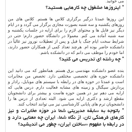
می خوانید.
* اینروزها مشغول چه کارهایی هستید؟
این روزها عمدتا درگیر برگزاری کلاس ها هستم. کلاس های من
روزهای یکشنبه و سه شنبه بصورت مجازی برگزار می گردد و در ایام
دیگر نیز فایل ها و محتوای لازم را برای ارایه در جلسات یکشنبه و
سه شنبه آماده می کنم. معمولا در دانشگاه حضور دارم؛ حتی در
شرایط سخت ایام جنگ یا قبل و پس از تعطیلات نوروز نیز غالباً در
دانشکده حاضر بوده ام. هرچند تعداد کمی از همکاران حضور دارند،
اما خودم را موظف می دانم که در دانشکده باشم.
* چه رشته ای تدریس می کنید؟
بنده عضو دانشکده مهندسی برق هستم. همانطور که می دانید این
دانشکده حوزه های تخصصی مختلفی دارد. تخصص من مخابرات
است و عمدتا در حوزه های در رابطه با سیستم های موبایل، رادار و
پردازش سیگنال و زمینه های مشابه فعالیت دارم. درس هایی که
ارایه می دهم نیز در همین حوزه هاست و بیشتر برای دانشجویان
مقطع ارشد و دکتری ارایه می شود. البته تعدادی از درس ها را
دانشجویان ترم های پایانی کارشناسی نیز می توانند انتخاب کنند.
* باتوجه به سابقه مدیریتی شما در حوزه مخابرات و نیز
کارهای فرهنگی تان، از نگاه شما، ایران چه معنایی دارد و
در رابطه با مفهوم «ساختن ایران» چطور می اندیشید؟