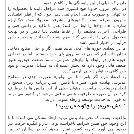
داریم که خیلی از این وابستگی ها را کاهش دهیم.
در دنیای امروز، حدودا هیچ کشوری همه مراحل «ایده تا محصول» را
به تنهایی و بصورت کامل انجام نمی دهد؛ چون که از نظر اقتصادی
مقرون بصرفه نیست. کشورهای پیشرفته معمولا نقش «یکپارچه
ساز» یا Integrator را ایفا می کنند؛ یعنی با تاکید بر دانش فنی و
طراحی، اجزای مختلف را از نقاط متعدد دنیا تأمین و در نهایت
محصول نهائی را ارایه می کنند. مهم اینست که دانش و مدیریت این
فرآیند در اختیار کشور باشد.
ما در تعدادی حوزه های کلان مانند نفت، گاز و حتی صنایع دفاعی
نشان داده ایم که می توانیم روی پای خود بایستیم. اما در تعدادی
حوزه های در رابطه با نیازهای عمومی، مانند صنعت خودرو، هنوز
ضعف هایی وجود دارد که بخش عمده آن به مسایل مدیریتی و نبود
باور کافی به توان داخلی بازمی گردد.
به اعتقاد من، اگر باور «ما می توانیم» بصورت جدی در سطوح
مدیریتی نهادینه شود، همراه با تأمین اعتبار، برنامه ریزی صحیح و
ایجاد زیرساخت مناسب، میتوان خیلی از این چالش ها را برطرف
کرد. در آن صورت، ظرفیت علمی و فنی موجود در کشور می تواند
به خوبی به خدمت توسعه و رفاه عمومی درآید.
* نقش تحریمها را چگونه می بینید؟
واقعیت اینست که تحریمها، بدون تردید، ایجاد مشکل می کنند؛ اما با
این وجود، خودِ همین شرایطِ ناخواسته نوعی نیاز و انگیزه حرکت نیز
بوجود می آورد. تجربه کشور نشان میدهد که در سالیان تحریم،