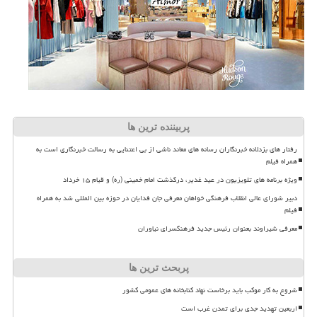
پربیننده ترین ها
رفتار های بزدلانه خبرنگاران رسانه های معاند ناشی از بی اعتنایی به رسالت خبرنگاری است به
همراه فیلم
ویژه برنامه های تلویزیون در عید غدیر، درگذشت امام خمینی (ره) و قیام ۱۵ خرداد
دبیر شورای عالی انقلاب فرهنگی خواهان معرفی جان فدایان در حوزه بین المللی شد به همراه
فیلم
معرفی شیراوند بعنوان رئیس جدید فرهنگسرای نیاوران
پربحث ترین ها
شروع به کار موکب باید برخاست نهاد کتابخانه های عمومی کشور
اربعین تهدید جدی برای تمدن غرب است