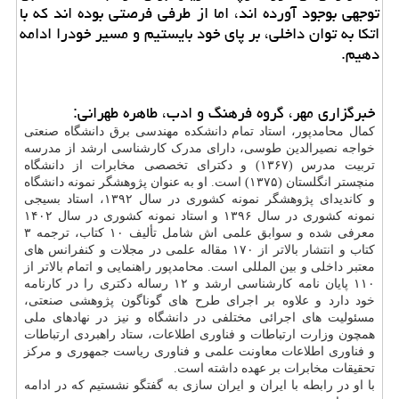
توجهی بوجود آورده اند، اما از طرفی فرصتی بوده اند که با
اتکا به توان داخلی، بر پای خود بایستیم و مسیر خودرا ادامه
دهیم.
خبرگزاری مهر، گروه فرهنگ و ادب، طاهره طهرانی:
کمال محامدپور، استاد تمام دانشکده مهندسی برق دانشگاه صنعتی
خواجه نصیرالدین طوسی، دارای مدرک کارشناسی ارشد از مدرسه
تربیت مدرس (۱۳۶۷) و دکترای تخصصی مخابرات از دانشگاه
منچستر انگلستان (۱۳۷۵) است. او به عنوان پژوهشگر نمونه دانشگاه
و کاندیدای پژوهشگر نمونه کشوری در سال ۱۳۹۲، استاد بسیجی
نمونه کشوری در سال ۱۳۹۶ و استاد نمونه کشوری در سال ۱۴۰۲
معرفی شده و سوابق علمی اش شامل تألیف ۱۰ کتاب، ترجمه ۳
کتاب و انتشار بالاتر از ۱۷۰ مقاله علمی در مجلات و کنفرانس های
معتبر داخلی و بین المللی است. محامدپور راهنمایی و اتمام بالاتر از
۱۱۰ پایان نامه کارشناسی ارشد و ۱۲ رساله دکتری را در کارنامه
خود دارد و علاوه بر اجرای طرح های گوناگون پژوهشی صنعتی،
مسئولیت های اجرائی مختلفی در دانشگاه و نیز در نهادهای ملی
همچون وزارت ارتباطات و فناوری اطلاعات، ستاد راهبردی ارتباطات
و فناوری اطلاعات معاونت علمی و فناوری ریاست جمهوری و مرکز
تحقیقات مخابرات بر عهده داشته است.
با او در رابطه با ایران و ایران سازی به گفتگو نشستیم که در ادامه