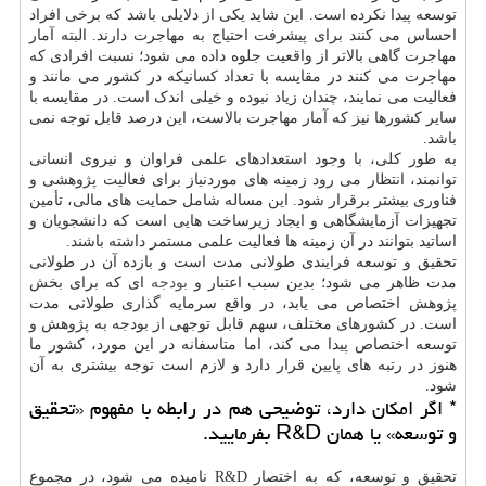
توسعه پیدا نکرده است. این شاید یکی از دلایلی باشد که برخی افراد
احساس می کنند برای پیشرفت احتیاج به مهاجرت دارند. البته آمار
مهاجرت گاهی بالاتر از واقعیت جلوه داده می شود؛ نسبت افرادی که
مهاجرت می کنند در مقایسه با تعداد کسانیکه در کشور می مانند و
فعالیت می نمایند، چندان زیاد نبوده و خیلی اندک است. در مقایسه با
سایر کشورها نیز که آمار مهاجرت بالاست، این درصد قابل توجه نمی
باشد.
به طور کلی، با وجود استعدادهای علمی فراوان و نیروی انسانی
توانمند، انتظار می رود زمینه های موردنیاز برای فعالیت پژوهشی و
فناوری بیشتر برقرار شود. این مساله شامل حمایت های مالی، تأمین
تجهیزات آزمایشگاهی و ایجاد زیرساخت هایی است که دانشجویان و
اساتید بتوانند در آن زمینه ها فعالیت علمی مستمر داشته باشند.
تحقیق و توسعه فرایندی طولانی مدت است و بازده آن در طولانی
مدت ظاهر می شود؛ بدین سبب اعتبار و
بودجه
ای که برای بخش
پژوهش اختصاص می یابد، در واقع سرمایه گذاری طولانی مدت
است. در کشورهای مختلف، سهم قابل توجهی از بودجه به پژوهش و
توسعه اختصاص پیدا می کند، اما متاسفانه در این مورد، کشور ما
هنوز در رتبه های پایین قرار دارد و لازم است توجه بیشتری به آن
شود.
* اگر امکان دارد، توضیحی هم در رابطه با مفهوم «تحقیق
و توسعه» یا همان R&D بفرمایید.
تحقیق و توسعه، که به اختصار R&D نامیده می شود، در مجموع