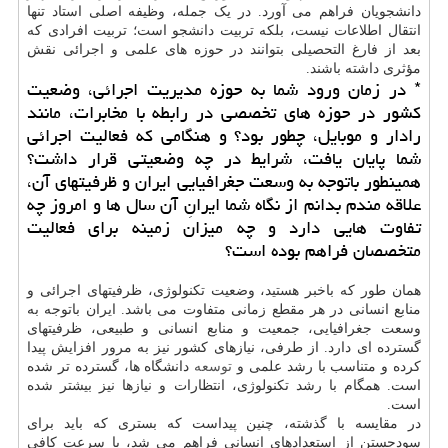
دانشجویان فراهم می آورد. در یک جمله، وظیفه اصلی استاد تنها
انتقال اطلاعات نیست، بلکه تربیت دانشجو است؛ تربیت افرادی که
بعد از فارغ التحصیلی بتوانند در حوزه های علمی و اجرائی نقش
مؤثری داشته باشند.
* در زمان ورود شما به حوزه مدیریت اجرائی، وضعیت
کشور در حوزه های تخصصی در رابطه با مخابرات، مانند
رادار و موبایل، چطور بود؟ و هنگامی که فعالیت اجرائی
شما پایان یافت، شرایط در چه وضعیتی قرار داشت؟
همینطور باتوجه به وسعت جغرافیایی ایران و ظرفیتهای آن،
علاقه مندم بدانم از نگاه شما ایرانِ آن سال ها و امروز چه
تفاوت هایی دارد و چه میزان زمینه برای فعالیت
متخصصان فراهم بوده است؟
همان طور که باخبر هستید، وضعیت تکنولوژی، ظرفیتهای اجرائی و
منابع انسانی در هر مقطع زمانی متفاوت می باشد. ایران باتوجه به
وسعت جغرافیایی، جمعیت و منابع انسانی و طبیعی، ظرفیتهای
گسترده ای دارد. از طرفی، نیازهای کشور نیز به مرور افزایش پیدا
کرده و متناسب با رشد علمی و
توسعه
دانشگاه ها، گسترده تر شده
است. همگام با رشد تکنولوژی، انتظارات و نیازها نیز بیشتر شده
است.
در مقایسه با گذشته، چنین پیداست که بستری که باید برای
سودجستن از استعدادهای انسانی فراهم می شد، با سرعت کافی