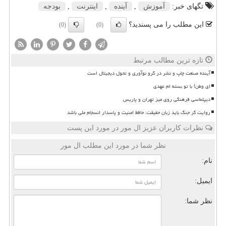
تگهای خبر:
آموزش
,
آینده
,
اینترنت
,
بودجه
این مطلب را می پسندید؟
(0)
(0)
تازه ترین مطالب مرتبط
آینده صنعت چاپ و نشر در گرو نوآوری و تحول دیجیتال است
ای وطن! با تو بسته ام عهدی
دیپلماسی فرهنگی روی میز تهران و پاریس
روایت گر جنگ باید زبان حقیقت، حافظ امنیت و پاسدار انسجام ملی باشد
نظرات کاربران عزیز ال مور در مورد این پست
نظر شما در مورد این مطلب ال مور
نام:
ایمیل:
نظر شما: