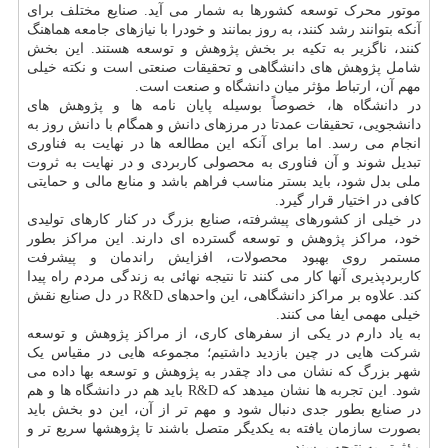
موتور محرک توسعه کشورها به شمار می آید. صنایع مختلف برای
آنکه بتوانند رشد کنند، به روز بمانند و خودرا با نیازهای جامعه هماهنگ
کنند، ناگزیر به تکیه بر بخش پژوهش و توسعه هستند. این بخش
شامل پژوهش های دانشگاهی و تحقیقات صنعتی است و نکته خیلی
مهم آن، ارتباط مؤثر میان دانشگاه و صنعت است.
در دانشگاه ها، خصوصاً بوسیله پایان نامه ها و پژوهش های
دانشجویی، تحقیقات عمدتا در مرزهای دانش و همگام با دانش روز به
انجام می رسد. اما برای آنکه این مطالعه ها در نهایت به فناوری
تبدیل شوند و آن فناوری به محصولی کاربردی و در نهایت به ثروت
ملی بدل شود، باید بستر مناسب فراهم باشد و منابع مالی و حمایتی
کافی در اختیار قرار گیرد.
در خیلی از کشورهای پیشرفته، صنایع بزرگ در کنار کارهای تولیدی
خود، مراکز پژوهش و توسعه گسترده ای دارند. این مراکز بطور
مستمر روی بهبود محصولات، افزایش راندمان و پیشرفت
کاربردپذیری آنها کار می کنند تا نتیجه نهائی به زندگی مردم راه پیدا
کند. علاوه بر مراکز دانشگاهی، این واحدهای R&D در دل صنایع نقش
خیلی مهمی ایفا می کنند.
به یاد دارم در یکی از سفرهای کاری، از مراکز پژوهش و توسعه
شرکت هایی در چین بازدید داشتیم؛ مجموعه هایی در مقیاس یک
شهر بزرگ که نشان می داد چقدر به پژوهش و توسعه بها داده می
شود. این تجربه ها نشان میدهد که R&D باید هم در دانشگاه ها و هم
در صنایع بطور جدی دنبال شود و مهم تر از آن، این دو بخش باید
بصورت سازمان یافته به یکدیگر متصل باشند تا پژوهشها سریع تر و
مؤثرتر به نتیجه برسند.