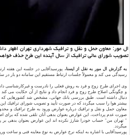
ال مور: معاون حمل و نقل و ترافیك شهرداری تهران اظهار 
تصویب شورای عالی ترافیك از سال آینده این طرح حذف خواهد
به گزارش ال مور به نقل از ایسنا،
رسیدگی می كند و معمولاً جلسات ارتباط مستقیم این سامانه دو بار در 
وی اجرای طرح زوج و فرد به روش فعلی را نادرست و غیركارشناسی دانست 
و چگونگی اصلاح طرح زوج و فرد انجام داد و نتایج از آن حكایت می كند 
دنبال داشته است. طبق بررسی بانك جهانی، مشخص شد كشورهایی كه محد
بیشتر هوا را سبب میگردد كه در صورت تأیید و تصویب شورای ترافیك این
معاون حمل و نقل و ترافیك درباره عوارض ورود به طرح ترافیك و محدو
صورت عدم پرداخت، این عوارض بعنوان بدهی آنان تلقی شده كه برای اطل
" تهران من" حساب خودرا شارژ نكرده اند این عوارض بعنوان بدهی بر ر
میگردد.