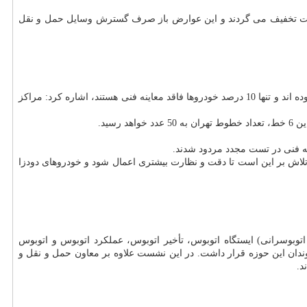
خت به موقع آن مشمول دریافت تخفیف می گردند و این عوارض باز صرف گسترش وسایل حمل و نقل
حسینی منش مدیر عامل ستاد معاینه فنی تهران باز در این نشست با اشاره به اینكه حدود 300 هزار خوردو در خارج از شهر تهران معاینه فنی دریافت نموده اند و تنها 10 درصد خودروها فاقد معاینه فنی هستند، اشاره كرد: مراكز
تلاش بر این است تا دقت و نظارت بیشتری اعمال شود و خودروهای دودزا
قل و ترافیك به درخواست 107 شهروند رسیدگی نمود و (موضوعات اتوبوسرانی) ایستگاه اتوبوس، تأخیر اتوبوس، عملكرد اتوبوس و اتوبوس
ندان این حوزه قرار داشت. در این نشست علاوه بر معاون حمل و نقل و