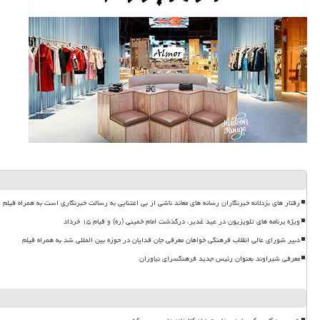
رفتار های بزدلانه خبرنگاران رسانه های معاند ناشی از بی اعتنایی به رسالت خبرنگاری است به همراه فیلم
ویژه برنامه های تلویزیون در عید غدیر، درگذشت امام خمینی (ره) و قیام ۱۵ خرداد
دبیر شورای عالی انقلاب فرهنگی خواهان معرفی جان فدایان در حوزه بین المللی شد به همراه فیلم
معرفی شیراوند بعنوان رئیس جدید فرهنگسرای نیاوران