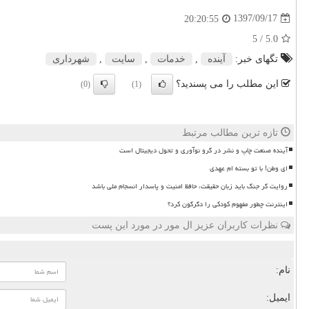
1397/09/17
20:20:55
/ 5
5.0
تگهای خبر:
آینده
,
خدمات
,
سایت
,
شهرداری
این مطلب را می پسندید؟
(0)
(1)
تازه ترین مطالب مرتبط
آینده صنعت چاپ و نشر در گرو نوآوری و تحول دیجیتال است
ای وطن! با تو بسته ام عهدی
روایت گر جنگ باید زبان حقیقت، حافظ امنیت و پاسدار انسجام ملی باشد
اینترنت چطور مفهوم کودکی را دگرگون کرد؟
نظرات کاربران عزیز ال مور در مورد این پست
نام:
ایمیل: