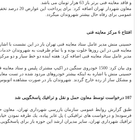
و فاقد معاینه فنی برتر باز 63 هزار تومان می باشد.
معاون شهردار 
عمومی برای رفاه حال بیشتر شهروندان میگردد.
افتتاح 6 مركز معاینه فنی
معاینه فنی در این روزها خلوت بوده و با تمام ظرفیت به شهروندان
خدمات
مدیر عامل ستاد معاینه فنی اضافه كرد: هفته آینده دو خط سیار و دو مركز ثابت و جمعاً 6 خط به خطوط معاینه فنی تهران اضافه خواهد شد كه با افتتاح این 6 خط، تعداد خطو
وی بیان كرد: 1500 خودروی سنگین در اكیپ مشترك پلیس و ستاد معاینه فنی تهران كنترل شده است كه متأسفانه 26 درصد خودروها باوجود داشتن معاینه فنی در تست مجدد مردود شدند.
حسینی منش با اشاره به اینكه بیشتر خودروهای مردود شده در تست معاین
و مشكل ساز از رده خارج گردند. شهروندان باز در صورت مشاهده اتوبوس و تاكسی های دود ز
107 درخواست توسط معاون حمل و نقل و ترافیك پاسخگویی شد
فرسوده( و درخواست های ترافیكی ) پل عابر پیاده، یك طرفه نمودن خیا
ترافیك شهرداری تهران، سایر مدیران ارشد این حوزه باز برای پاسخگویی به شهروندان ح