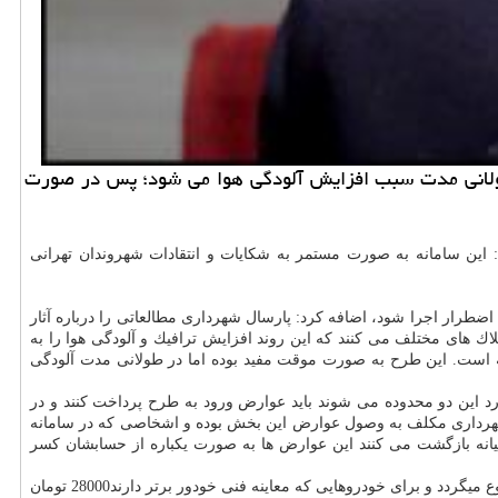
 طولانی مدت سبب افزایش آلودگی هوا می شود؛ پس در صورت
ه 1888، درباره سامانه 1888 شهرداری تهران اظهار داشت: این سامانه به صورت مستمر به شكایات و انتقادات شهروندان تهرانی
طرار اجرا شود، اضافه كرد: پارسال شهرداری مطالعاتی را درباره آثار
اك های مختلف می كنند كه این روند افزایش ترافیك و آلودگی هوا را به
 است. این طرح به صورت موقت مفید بوده اما در طولانی مدت آلودگی
 این دو محدوده می شوند باید عوارض ورود به طرح پرداخت كنند و در
. شهرداری مكلف به وصول عوارض این بخش بوده و اشخاصی كه در سامانه
لیانه بازگشت می كنند این عوارض ها به صورت یكباره از حسابشان كسر
پورسیدآقایی با اشاره به اینكه نرخ عوارض به نوع معاینه فنی و ساعت ورود و خروج بستگی دارد، ابراز كرد: این مبلغ از حداقل 13400 تومان در روز شروع میگردد و برای خودروهایی كه معاینه فنی خودور برتر دارند28000 تومان