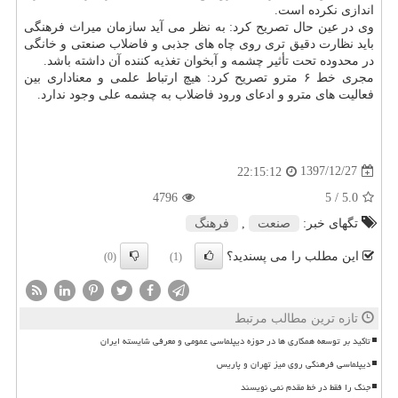
اندازی نكرده است.
وی در عین حال تصریح كرد: به نظر می آید سازمان میراث فرهنگی
باید نظارت دقیق تری روی چاه های جذبی و فاضلاب صنعتی و خانگی
در محدوده تحت تأثیر چشمه و آبخوان تغذیه كننده آن داشته باشد.
مجری خط ۶ مترو تصریح كرد: هیچ ارتباط علمی و معناداری بین
فعالیت های مترو و ادعای ورود فاضلاب به چشمه علی وجود ندارد.
1397/12/27
22:15:12
4796
/ 5
5.0
تگهای خبر:
صنعت
,
فرهنگ
این مطلب را می پسندید؟
(0)
(1)
تازه ترین مطالب مرتبط
تاکید بر توسعه همکاری ها در حوزه دیپلماسی عمومی و معرفی شایسته ایران
دیپلماسی فرهنگی روی میز تهران و پاریس
جنگ را فقط در خط مقدم نمی نویسند