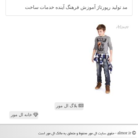
مد
تولید
رپورتاژ
آموزش
فرهنگ
آینده
خدمات
ساخت
بلاگ ال مور
خانه ال مور
almor.ir - حقوق سایت ال مور محفوظ و متعلق به مالک ال مور است