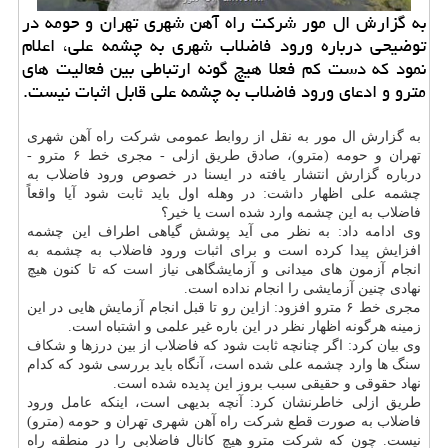
به گزارش ال مور شركت راه آهن شهری تهران و حومه در
توضیحی درباره ورود فاضلاب شهری به چشمه علی، اعلام
نمود كه دست كم فعلا هیچ گونه ارتباطی بین فعالیت های
مترو و ادعای ورود فاضلاب به چشمه علی قابل اثبات نیست.
به گزارش ال مور به نقل از روابط عمومی شركت راه آهن شهری
تهران و حومه (مترو)، صادق طریق ازلی - مجری خط ۶ مترو -
درباره گزارش انتشار یافته در ایسنا در خصوص ورود فاضلاب به
چشمه علی اظهار داشت: در وهله اول باید ثابت شود آیا واقعاً
فاضلاب به این چشمه وارد شده است یا خیر؟
وی ادامه داد: به نظر می آید پوشش گیاهی اطراف این چشمه
افزایش پیدا كرده است و برای اثبات ورود فاضلاب به چشمه به
انجام آزمون های میدانی و آزمایشگاهی نیاز است كه تا كنون هیچ
نهادی چنین آزمایشی را انجام نداده است.
مجری خط ۶ مترو افزود: ازاین رو تا قبل انجام آزمایش هایی در این
زمینه هرگونه اظهار نظر در این باره غیر علمی و اشتباه است.
وی بیان كرد: اگر چنانچه ثابت شود كه فاضلاب از بین درزها و شكاف
سنگ ها وارد چشمه علی شده است، آنگاه باید بررسی شود كه كدام
نهاد حقوقی و حقیقی سبب بروز این پدیده شده است.
طریق ازلی خاطرنشان كرد: آنچه بدیهی است، اینكه عامل ورود
فاضلاب به صورت قطع شركت راه آهن شهری تهران و حومه (مترو)
نیست. چون كه شركت مترو هیچ كانال فاضلابی را در منطقه راه