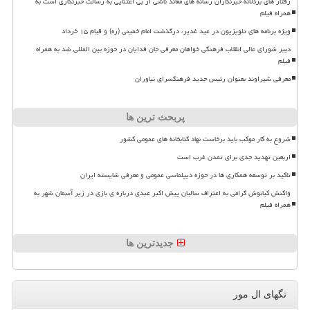
رفتار های بزدلانه خبرنگاران رسانه های معاند ناشی از بی اعتنایی به رسالت خبرنگاری است به
همراه فیلم
ویژه برنامه های تلویزیون در عید غدیر، درگذشت امام خمینی (ره) و قیام ۱۵ خرداد
دبیر شورای عالی انقلاب فرهنگی خواهان معرفی جان فدایان در حوزه بین المللی شد به همراه
فیلم
معرفی شیراوند بعنوان رئیس جدید فرهنگسرای نیاوران
پربحث ترین ها
شروع به کار موکب باید برخاست نهاد کتابخانه های عمومی کشور
اربعین تهدید جدی برای تمدن غرب است
تاکید بر توسعه همکاری ها در حوزه دیپلماسی عمومی و معرفی شایسته ایران
واکنش کیانوش گرامی به اعتراف سالیان پیش اکبر عبدی درباره ی بازی در زیر آسمان شهر به
همراه فیلم
جدیدترین ها
تگهای ال مور