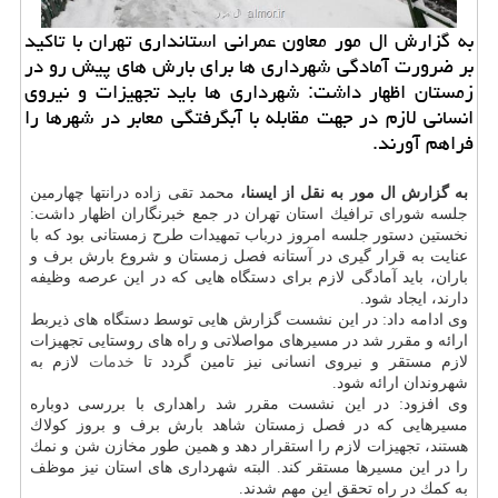
به گزارش ال مور معاون عمرانی استانداری تهران با تاكید
بر ضرورت آمادگی شهرداری ها برای بارش های پیش رو در
زمستان اظهار داشت: شهرداری ها باید تجهیزات و نیروی
انسانی لازم در جهت مقابله با آبگرفتگی معابر در شهرها را
فراهم آورند.
به گزارش ال مور به نقل از ایسنا،
محمد تقی زاده درانتها چهارمین
جلسه شورای ترافیك استان تهران در جمع خبرنگاران اظهار داشت:
نخستین دستور جلسه امروز درباب تمهیدات طرح زمستانی بود كه با
عنایت به قرار گیری در آستانه فصل زمستان و شروع بارش برف و
باران، باید آمادگی لازم برای دستگاه هایی كه در این عرصه وظیفه
دارند، ایجاد شود.
وی ادامه داد: در این نشست گزارش هایی توسط دستگاه های ذیربط
ارائه و مقرر شد در مسیرهای مواصلاتی و راه های روستایی تجهیزات
لازم مستقر و نیروی انسانی نیز تامین گردد تا
خدمات
لازم به
شهروندان ارائه شود.
وی افزود: در این نشست مقرر شد راهداری با بررسی دوباره
مسیرهایی كه در فصل زمستان شاهد بارش برف و بروز كولاك
هستند، تجهیزات لازم را استقرار دهد و همین طور مخازن شن و نمك
را در این مسیرها مستقر كند. البته شهرداری های استان نیز موظف
به كمك در راه تحقق این مهم شدند.