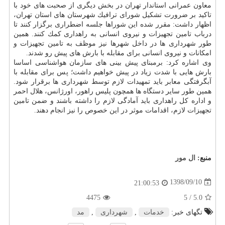
معاون عمرانی استاندار تهران در بخش دیگری از صحبت های خود با
تاكید بر ضرورت تشكیل شورای ترافیك شهرستان های استان تهران،
اظهار داشت: مقرر شده این شوراها جلسه اضطراری برگزار كنند تا
درباب تامین تجهیزات و نیروی انسانی به راهداری كمك كنند. همین
طور شهرداری ها در داخل شهرها نیز موظف به تامین تجهیزات و
امكانات و نیروی انسانی برای مقابله با بارش های پیش رو شدند.
وی اشاره كرد: برمبنای پیش بینی های سازمان هواشناسی اساسا
بارش هایی با شدت زیاد در پیش خواهیم داشت؛ پس برای مقابله با
آبگرفتگی معابر باید تمهیدات لازم توسط شهرداری ها برقرار شود.
همین طور سایر دستگاه ها همچون پلیس راهور، اورژانس، هلال احمر
و اداره كل راهداری باید آمادگی لازم را داشته باشند و ضمن تامین
تجهیزات لازم، اقدامات موثر در این خصوص را نیز انجام دهند.
منبع:
ال مور
1398/09/10
21:00:53
4475
/ 5
5.0
تگهای خبر:
خدمات
,
شهرداری
,
مد