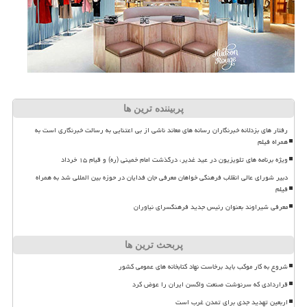
پربیننده ترین ها
رفتار های بزدلانه خبرنگاران رسانه های معاند ناشی از بی اعتنایی به رسالت خبرنگاری است به
همراه فیلم
ویژه برنامه های تلویزیون در عید غدیر، درگذشت امام خمینی (ره) و قیام ۱۵ خرداد
دبیر شورای عالی انقلاب فرهنگی خواهان معرفی جان فدایان در حوزه بین المللی شد به همراه
فیلم
معرفی شیراوند بعنوان رئیس جدید فرهنگسرای نیاوران
پربحث ترین ها
شروع به کار موکب باید برخاست نهاد کتابخانه های عمومی کشور
قراردادی که سرنوشت صنعت واکسن ایران را عوض کرد
اربعین تهدید جدی برای تمدن غرب است