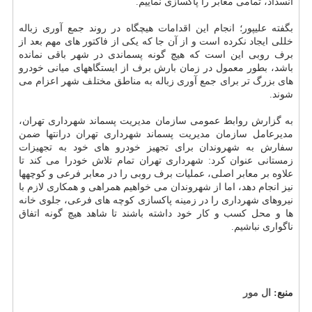
انسداد، تمامی معابر را پاكسازی نماییم.
بگفته علیپور؛ انجام این اقدامات هیچگاه در روند جمع آوری زباله
خللی ایجاد نكرده است و از آن جا كه یكی از فاكتور های مهم بعد از
برف روبی این است كه هیچ گونه پسماندی در شهر باقی نمانده
باشد، بطور معمول در زمان بارش برف از ایستگاههای میانی خودرو
های بزرگ تر برای جمع آوری زباله به مناطق مختلف شهر اعزام می
شوند.
به گزارش روابط عمومی سازمان مدیریت پسماند شهرداری تهران،
مدیرعامل سازمان مدیریت پسماند شهرداری تهران درانتها ضمن
سفارش به شهروندان برای تجهیز خودرو های خود به تجهیزات
زمستانی عنوان كرد: شهرداری تهران تمام تلاش خودرا می كند تا
علاوه بر معابر اصلی، عملیات برف روبی را در معابر فرعی و كوچهها
نیز انجام دهد، اما از شهروندان می خواهیم همراهی و همكاری لازم با
نیروهای شهرداری را در زمینه پاكسازی كوچه های فرعی، جلوی خانه
ها و محل كسب و كار خود داشته باشند تا شاهد هیچ گونه اتفاق
ناگواری نباشیم.
منبع:
ال مور