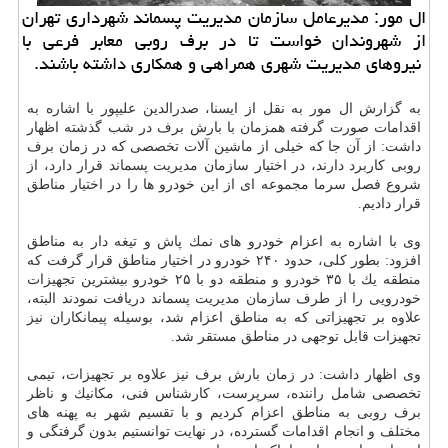
ال مور: مدیرعامل سازمان مدیریت پسماند شهرداری تهران
از شهروندان خواست تا در برف روبی معابر فرعی با
نیروهای مدیریت شهری همراهی و همكاری داشته باشند.
به گزارش ال مور به نقل از ایسنا، صدرالدین علیپور با اشاره به
اقدامات صورت گرفته همزمان با بارش برف در شب گذشته اظهار
داشت: از آن جا كه خیلی از ماشین آلات تخصصی كه در زمان برف
روبی كاربرد دارند، در اختیار سازمان مدیریت پسماند قرار دارد، از
شروع فصل سرما مجموعه ای از این خودرو ها را در اختیار مناطق
قرار دادیم.
وی با اشاره به اعزام خودرو های نمك پاش و تیغه دار به مناطق
افزود: بطور كلی، حدود ۲۴۰ خودرو در اختیار مناطق قرار گرفت كه
منطقه یك با ۳۵ خودرو و منطقه دو با ۲۵ خودرو بیشترین تجهیزات
خودرویی را از طرف سازمان مدیریت پسماند دریافت نمودند البته،
علاوه بر تجهیزاتی كه به مناطق اعزام شد، بوسیله پیمانكاران نیز
تجهیزات قابل توجهی در مناطق مستقر شد.
وی اظهار داشت: در زمان بارش برف نیز علاوه بر تجهیزات، تیمی
تخصصی شامل راننده، سرپرست، كارشناس فنی، مكانیك و ناظر
برف روبی به مناطق اعزام كردیم و با تقسیم شهر به پهنه های
مختلف و انجام اقدامات گسترده، در نهایت توانستیم بدون گرفتگی و