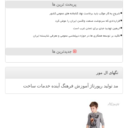
پربحث ترین ها
شروع به کار موکب باید برخاست نهاد کتابخانه های عمومی کشور
قراردادی که سرنوشت صنعت واکسن ایران را عوض کرد
اربعین تهدید جدی برای تمدن غرب است
تاکید بر توسعه همکاری ها در حوزه دیپلماسی عمومی و معرفی شایسته ایران
جدیدترین ها
تگهای ال مور
مد
تولید
رپورتاژ
آموزش
فرهنگ
آینده
خدمات
ساخت