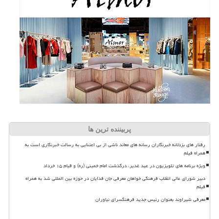
پربیننده ترین ها
رفتار های بزدلانه خبرنگاران رسانه های معاند ناشی از بی اعتنایی به رسالت خبرنگاری است به
همراه فیلم
ویژه برنامه های تلویزیون در عید غدیر، درگذشت امام خمینی (ره) و قیام ۱۵ خرداد
دبیر شورای عالی انقلاب فرهنگی خواهان معرفی جان فدایان در حوزه بین المللی شد به همراه
فیلم
معرفی شیراوند بعنوان رئیس جدید فرهنگسرای نیاوران