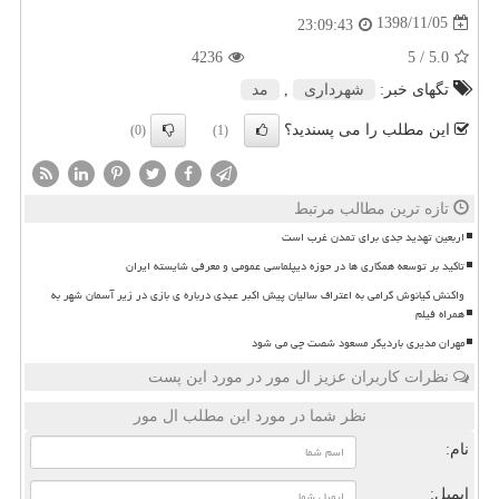
1398/11/05
23:09:43
4236
/ 5
5.0
تگهای خبر:
شهرداری
,
مد
این مطلب را می پسندید؟
(0)
(1)
تازه ترین مطالب مرتبط
اربعین تهدید جدی برای تمدن غرب است
تاکید بر توسعه همکاری ها در حوزه دیپلماسی عمومی و معرفی شایسته ایران
واکنش کیانوش گرامی به اعتراف سالیان پیش اکبر عبدی درباره ی بازی در زیر آسمان شهر به
همراه فیلم
مهران مدیری باردیگر مسعود شصت چی می شود
نظرات کاربران عزیز ال مور در مورد این پست
نظر شما در مورد این مطلب ال مور
نام:
ایمیل: