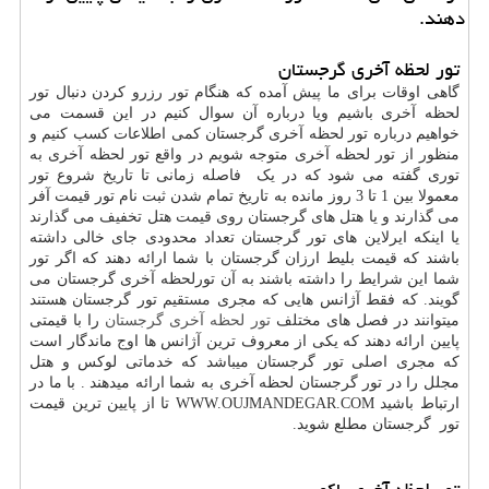
دهند.
تور لحظه آخری گرجستان
گاهی اوقات برای ما پیش آمده که هنگام تور رزرو کردن دنبال تور
لحظه آخری باشیم ویا درباره آن سوال کنیم در این قسمت می
خواهیم درباره تور لحظه آخری گرجستان کمی اطلاعات کسب کنیم و
منظور از تور لحظه آخری متوجه شویم در واقع تور لحظه آخری به
توری گفته می شود که در یک فاصله زمانی تا تاریخ شروع تور
معمولا بین 1 تا 3 روز مانده به تاریخ تمام شدن ثبت نام تور قیمت آفر
می گذارند و یا هتل های گرجستان روی قیمت هتل تخفیف می گذارند
یا اینکه ایرلاین های تور گرجستان تعداد محدودی جای خالی داشته
باشند که قیمت بلیط ارزان گرجستان با شما ارائه دهند که اگر تور
شما این شرایط را داشته باشند به آن تورلحظه آخری گرجستان می
گویند. که فقط آژانس هایی که مجری مستقیم تور گرجستان هستند
میتوانند در فصل های مختلف
تور لحظه آخری گرجستان
را با قیمتی
پایین ارائه دهند که یکی از معروف ترین آژانس ها اوج ماندگار است
که مجری اصلی تور گرجستان میباشد که خدماتی لوکس و هتل
مجلل را در تور گرجستان لحظه آخری به شما ارائه میدهند . با ما در
ارتباط باشید WWW.OUJMANDEGAR.COM تا از پایین ترین قیمت
تور گرجستان مطلع شوید.