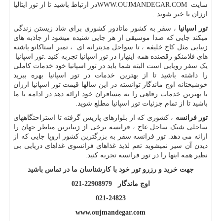
سایت
WWW.OUJMANDEGAR.COM
در ارتباط باشید تا از تور ایتالیا
ارزان با خبر شوید .
تور اسپانیا
، سفر به کشور ماتادور کشوری برای شاد زیستن زندگی
میکند جایی که صدا موسیقی از هر جایی شنیده میشود از جاذبه های
زیبایی مثل کاخ خلیفه ، تا سواحل مدیترانه ای ، تمبر استاکاتو پاشنه
های فلامنکو رقصنده همه اینهارا در تور اسپانیا تجربه کنید .تور اسپانیا
یک سفر رویایی است البته شما باید در تور اسپانیا خود خدمات کاملی
را داشته باشید تا از بهترین خدمات در تور اسپانیا بهره ببرید
خوشبختانه اوج ماندگار توانسته در این سالها قیمت تور اسپانیا ارزان
با بهترین خدمات رفاهی را به مسافران خود ارائه دهد در ادامه با ما
باشید تا از تمام جزئیات تور اسپانیا مطلع شوید.
تور فرانسه
، کشوری که از بلوارهای پاریس گرفته تا استراحتگاههای
ساحلی شیک ساحل عاج ، فرانسه برخی از زیباترین مناظر جهان را
ارائه می دهد. تور فرانسه سفر به بزرگترین کشور اروپا جایی که از
دیدن آن سیر نمیشوید تعم لذیذ غذاهای فرانسوی غذاهای دریایی بی
نظیر همه اینها را در تور فرانسه تجربه کنید.
جهت خرید و رزرو تور خود با کارشناسان ما در تماس باشید
اوج ماندگار 22908979-021
021-24823
www.oujmandegar.com