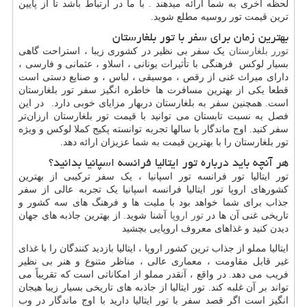
لحظه آخری به شما ارائه میدهند . با ما در ارتباط باشد تا از پایین
ترین قیمت تور روسیه مطلع شوید.
بهترین زمان برای سفر با تور بلغارستان
تورر بلغارستان
یک سفر بی نظیر در کشوری زیبا ، استراحت گاهی
بسیار لوکس فرهنگی با تأثیرات یونانی ، اسلاو ، عثمانی و فارسی ،
دارای میراث غنی از رقص ، موسیقی ، لباس ، و صنایع دستی است
قطعا یکی از بهترین مسافرت ها خاطره انگیز سفر تور بلغارستان
است. همچنین سفر به بلغارستان دربهار مزایای خوبی دارد. در این
فصل به نسبت تابستان می توانید با قیمت تور بلغارستان ارزان‌تر
سفر کنید. اوج ماندگار با سالها تجربه توانسته پکیج کملا لوکس و ویژه
تور بلغارستان را با بهترین قیمت به شما عزیزان ارائه دهد.
هر آنچه باید درباره تور ایتالیا فرانسه اسپانیا بدانید؟
تور ایتالیا تور فرانسه تور اسپانیا ، یک سفر ترکیبی از بهترین
کشورهای اروپا تور ایتالیا فرانسه اسپانیا یک تجربه عالی از سفر
جذاب برای شما خواهد بود با ملیت ها و فرهنگ های سه کشور و
تاریخی غنی آن ها در
تور اروپا
آشنا شوید. از بهترین جاذبه های جهان
دیدن کنید و غذاهای معروف اروپایی بچشید
ایتالیا مملو از جذاب ترین کشور اروپا ، ایتالیا بازدید کنندگان را با غذای
غیر قابل مقاومت ، معماری عالی ، مناظر متنوع و هنر بی نظیر
فریب می دهد. در واقع ، آنقدر مملو از امکاناتی است که تقریباً می
تواند بر آن غلبه کند. تور ایتالیا از جاذبه های تاریخی بسیار زیبا هیجان
انگیز است اگر قصد سفر با تور ایتالیا دارید با اوج ماندگار در وب