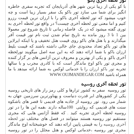
تور لحظه آخری باکو
با کو یکی از زیبا ترین شهر های آذربایجان که تجربه سفری خاطره
انگیز برای شما می سازد تور باکو یک سفر بسیار زیبا است و چه
خوب میشود که تور لحظه آخری باکو را با ارزان ترین قیمت رزرو
کنیم و اما معنی تور لحظه آخری چیست؟ در واقع تور لحظه آخری به
توری گفته میشود که در یک فاصله زمانی تا تاریخ شروع تور معمولا
بین 1 تا 3 روز مانده به تاریخ تمام شدن ثبت نام تور قیمت آفر
میگذارند و یا هتل های باکو روی قیمت هتل تخفیف و یا اینکه ایرلاین
های تور باکو تعداد محدودی جای خالی داشته باشند که قیمت بلیط
ارزان باکو با شما ارائه دهند که به این سه اصل میگویند تورلحظه
آخری باکو. و یکی از بهترین و معروف ترین آژانس های بر گزار کننده
و مجری تور باکو اوج ماندگار است که با کادری مجرب و با سالها
تجربه
تور باکو ارزان
را با خدماتی لوکس به شما ارائه میدهد با ما
همراه باشید
WWW.OUJMANDEGAR.COM
تور لحظه آخری روسیه
تور روسیه سفر به کشور تزارها و کلی رمز راز های تاریخی روسیه
یکی از کشورهای ابر قدرت دنیاست و پهناورترین سرزمین جهان به
شمار می رود. تور روسیه از جاذبه های قدیمی تا قصر های باشکوه
سنت های قدیمی که روایتی
100
ساله دارند ،همه این ها را در تور
روسیه لحظه آخری تجربه کنید . که فقط آژانس هایی که مجری
مستقیم تور روسیه هستند میتوانند در فصل های مختلف
تور لحظه
آخری روسیه
را به قیمتی پایین ارائه دهند که خوشبختانه اوج ماندگار
مجری تور روسیه ،خدماتی لوکس و هتل مجلل را در تور روسیه