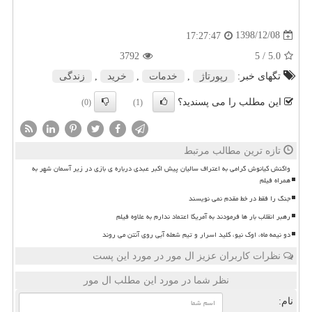
1398/12/08
17:27:47
3792
/ 5
5.0
تگهای خبر:
رپورتاژ
,
خدمات
,
خرید
,
زندگی
این مطلب را می پسندید؟
(0)
(1)
تازه ترین مطالب مرتبط
واکنش کیانوش گرامی به اعتراف سالیان پیش اکبر عبدی درباره ی بازی در زیر آسمان شهر به
همراه فیلم
جنگ را فقط در خط مقدم نمی نویسند
رهبر انقلاب بار ها فرمودند به آمریکا اعتماد ندارم به علاوه فیلم
دو نیمه ماه، اوک نیو، کلید اسرار و تیم شعله آبی روی آنتن می روند
نظرات کاربران عزیز ال مور در مورد این پست
نظر شما در مورد این مطلب ال مور
نام: