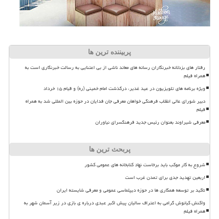
پربیننده ترین ها
رفتار های بزدلانه خبرنگاران رسانه های معاند ناشی از بی اعتنایی به رسالت خبرنگاری است به
همراه فیلم
ویژه برنامه های تلویزیون در عید غدیر، درگذشت امام خمینی (ره) و قیام ۱۵ خرداد
دبیر شورای عالی انقلاب فرهنگی خواهان معرفی جان فدایان در حوزه بین المللی شد به همراه
فیلم
معرفی شیراوند بعنوان رئیس جدید فرهنگسرای نیاوران
پربحث ترین ها
شروع به کار موکب باید برخاست نهاد کتابخانه های عمومی کشور
اربعین تهدید جدی برای تمدن غرب است
تاکید بر توسعه همکاری ها در حوزه دیپلماسی عمومی و معرفی شایسته ایران
واکنش کیانوش گرامی به اعتراف سالیان پیش اکبر عبدی درباره ی بازی در زیر آسمان شهر به
همراه فیلم