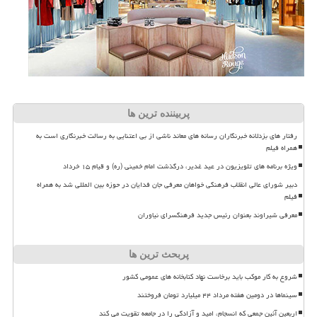
پربیننده ترین ها
رفتار های بزدلانه خبرنگاران رسانه های معاند ناشی از بی اعتنایی به رسالت خبرنگاری است به
همراه فیلم
ویژه برنامه های تلویزیون در عید غدیر، درگذشت امام خمینی (ره) و قیام ۱۵ خرداد
دبیر شورای عالی انقلاب فرهنگی خواهان معرفی جان فدایان در حوزه بین المللی شد به همراه
فیلم
معرفی شیراوند بعنوان رئیس جدید فرهنگسرای نیاوران
پربحث ترین ها
شروع به کار موکب باید برخاست نهاد کتابخانه های عمومی کشور
سینماها در دومین هفته مرداد ۴۴ میلیارد تومان فروختند
اربعین آئین جمعی که انسجام، امید و آزادگی را در جامعه تقویت می کند