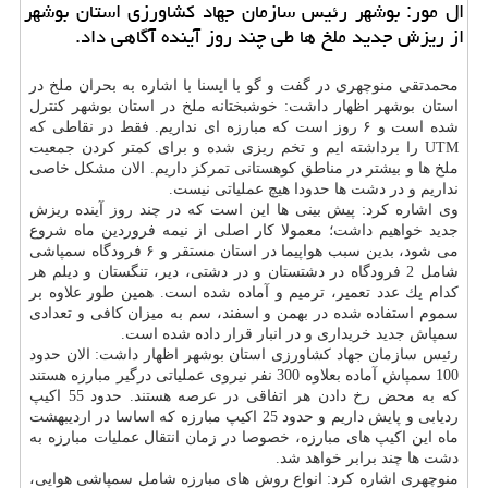
ال مور: بوشهر رئیس سازمان جهاد كشاورزی استان بوشهر
از ریزش جدید ملخ ها طی چند روز آینده آگاهی داد.
محمدتقی منوچهری در گفت و گو با ایسنا با اشاره به بحران ملخ در
استان بوشهر اظهار داشت: خوشبختانه ملخ در استان بوشهر كنترل
شده است و ۶ روز است كه مبارزه ای نداریم. فقط در نقاطی كه
UTM را برداشته ایم و تخم ریزی شده و برای كمتر كردن جمعیت
ملخ ها و بیشتر در مناطق كوهستانی تمركز داریم. الان مشكل خاصی
نداریم و در دشت ها حدودا هیچ عملیاتی نیست.
وی اشاره كرد: پیش بینی ها این است كه در چند روز آینده ریزش
جدید خواهیم داشت؛ معمولا كار اصلی از نیمه فروردین ماه شروع
می شود، بدین سبب هواپیما در استان مستقر و ۶ فرودگاه سمپاشی
شامل 2 فرودگاه در دشتستان و در دشتی، دیر، تنگستان و دیلم هر
كدام یك عدد تعمیر، ترمیم و آماده شده است. همین طور علاوه بر
سموم استفاده شده در بهمن و اسفند، سم به میزان كافی و تعدادی
سمپاش جدید خریداری و در انبار قرار داده شده است.
رئیس سازمان جهاد كشاورزی استان بوشهر اظهار داشت: الان حدود
100 سمپاش آماده بعلاوه 300 نفر نیروی عملیاتی درگیر مبارزه هستند
كه به محض رخ دادن هر اتفاقی در عرصه هستند. حدود 55 اكیپ
ردیابی و پایش داریم و حدود 25 اكیپ مبارزه كه اساسا در اردیبهشت
ماه این اكیپ های مبارزه، خصوصا در زمان انتقال عملیات مبارزه به
دشت ها چند برابر خواهد شد.
منوچهری اشاره كرد: انواع روش های مبارزه شامل سمپاشی هوایی،