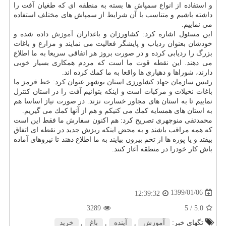
و استفاده از انواع سمپاش ها بسته به منطقه ای كه طغیان آفت را
داشته باشیم و متناسب با آن شرایط از سمپاش های مختلف استفاده
می نماییم.
این مسئول اشاره كرد: كشاورزان و باغداران
آموزش
داده شده و
خودشان بعنوان ردیاب و پایشگر فعالیت می نمایند و مزارع و باغات
بزرگ را ردیابی كرده و در صورت بروز هر اتفاقی سریعا به ما اطلاع
می دهند. این نقطه قوت ما است كه مردم همكاری بسیار خوبی
دارند، شوراها و دهیاری ها واقعا به ما كمك كرده اند.
رئیس سازمان جهاد كشاورزی استان بوشهر عنوان كرد: خط قرمز ما
باغات نخیلات و مركبات است و اینكه بتوانیم آفت را در استان كنترل
نماییم تا به استان های مجاور خسارت نزند. در صورت نیاز اساسا هم
به استان های همسایه كمك می كنیكم و هم از آنها كمك می گیریم.
محمدتقی منوچهری تصریح كرد: هم اكنون سفارش ما فقط این است
كه همه مراقب باشند و به محض اینكه ریزش جدید در نقطه ای اتفاق
بیفتد و یا پوره ها از تخم بیرون بیایند به ما اطلاع دهند تا نیروهای آماده
باش كار خودرا در منطقه آغاز كنند.
1399/01/06
12:39:32
3289
/ 5
5.0
تگهای خبر:
آموزش
,
آینده
,
باغ
,
خرید