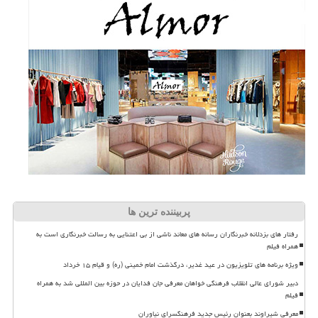
پربیننده ترین ها
رفتار های بزدلانه خبرنگاران رسانه های معاند ناشی از بی اعتنایی به رسالت خبرنگاری است به
همراه فیلم
ویژه برنامه های تلویزیون در عید غدیر، درگذشت امام خمینی (ره) و قیام ۱۵ خرداد
دبیر شورای عالی انقلاب فرهنگی خواهان معرفی جان فدایان در حوزه بین المللی شد به همراه
فیلم
معرفی شیراوند بعنوان رئیس جدید فرهنگسرای نیاوران