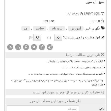
منبع:
ال مور
1399/01/26
18:58:28
3399
/ 5
5.0
تگهای خبر:
آموزش
,
ثبت نام
,
سایت
,
مد
این مطلب را می پسندید؟
(0)
(1)
تازه ترین مطالب مرتبط
قراردادی که سرنوشت صنعت واکسن ایران را عوض کرد
اربعین تهدید جدی برای تمدن غرب است
تاکید بر توسعه همکاری ها در حوزه دیپلماسی عمومی و معرفی شایسته ایران
واکنش کیانوش گرامی به اعتراف سالیان پیش اکبر عبدی درباره ی بازی در زیر آسمان شهر به
همراه فیلم
نظرات کاربران عزیز ال مور در مورد این پست
نظر شما در مورد این مطلب ال مور
نام: