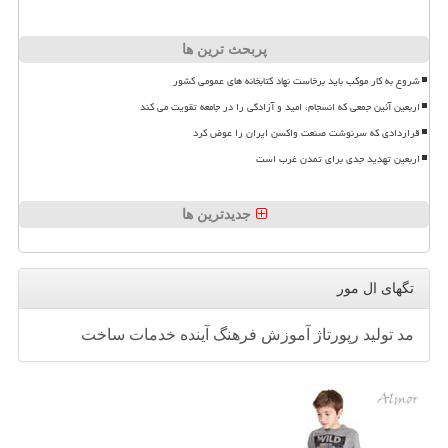
پربحث ترین ها
شروع به کار موکب باید برخاست نهاد کتابخانه های عمومی کشور
اربعین آئین جمعی که انسجام، امید و آزادگی را در جامعه تقویت می کند
قراردادی که سرنوشت صنعت واکسن ایران را عوض کرد
اربعین تهدید جدی برای تمدن غرب است
جدیدترین ها
تگهای ال مور
مد
تولید
رپورتاژ
آموزش
فرهنگ
آینده
خدمات
ساخت