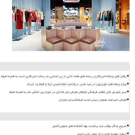
رفتار های بزدلانه خبرنگاران رسانه های معاند ناشی از بی اعتنایی به رسالت خبرنگاری است به همراه فیلم
ویژه برنامه های تلویزیون در عید غدیر، درگذشت امام خمینی (ره) و قیام ۱۵ خرداد
دبیر شورای عالی انقلاب فرهنگی خواهان معرفی جان فدایان در حوزه بین المللی شد به همراه فیلم
معرفی شیراوند بعنوان رئیس جدید فرهنگسرای نیاوران
شروع به کار موکب باید برخاست نهاد کتابخانه های عمومی کشور
اربعین تهدید جدی برای تمدن غرب است