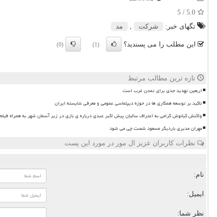
/ 5
5.0
تگهای خبر:
شركت
,
مد
این مطلب را می پسندید؟
(0)
(1)
تازه ترین مطالب مرتبط
اربعین تهدید جدی برای تمدن غرب است
تاکید بر توسعه همکاری ها در حوزه دیپلماسی عمومی و معرفی شایسته ایران
واکنش کیانوش گرامی به اعتراف سالیان پیش اکبر عبدی درباره ی بازی در زیر آسمان شهر به همراه فیلم
مهران مدیری باردیگر مسعود شصت چی می شود
نظرات کاربران عزیز ال مور در مورد این پست
نام:
ایمیل:
نظر شما: