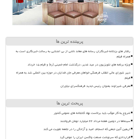
پربیننده ترین ها
رفتار های بزدلانه خبرنگاران رسانه های معاند ناشی از بی اعتنایی به رسالت خبرنگاری است به
همراه فیلم
ویژه برنامه های تلویزیون در عید غدیر، درگذشت امام خمینی (ره) و قیام ۱۵ خرداد
دبیر شورای عالی انقلاب فرهنگی خواهان معرفی جان فدایان در حوزه بین المللی شد به همراه
فیلم
معرفی شیراوند بعنوان رئیس جدید فرهنگسرای نیاوران
پربحث ترین ها
شروع به کار موکب باید برخاست نهاد کتابخانه های عمومی کشور
سینماها در دومین هفته مرداد ۴۴ میلیارد تومان فروختند
اربعین آئین جمعی که انسجام، امید و آزادگی را در جامعه تقویت می کند
قراردادی که سرنوشت صنعت واکسن ایران را عوض کرد