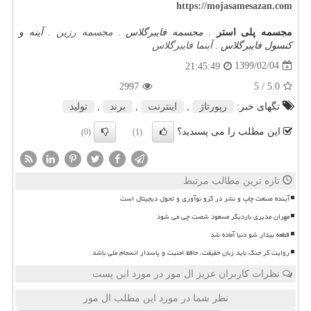
https://mojasamesazan.com
مجسمه پلی استر
.
مجسمه فایبرگلاس
.
مجسمه رزین
.
آینه و
کنسول فایبرگلاس
.
آبنما فایبرگلاس
1399/02/04
21:45:49
2997
/ 5
5.0
تگهای خبر:
رپورتاژ
,
اینترنت
,
برند
,
تولید
این مطلب را می پسندید؟
(0)
(1)
تازه ترین مطالب مرتبط
آینده صنعت چاپ و نشر در گرو نوآوری و تحول دیجیتال است
مهران مدیری باردیگر مسعود شصت چی می شود
قطعه بیدار شو دنیا آماده شد
روایت گر جنگ باید زبان حقیقت، حافظ امنیت و پاسدار انسجام ملی باشد
نظرات کاربران عزیز ال مور در مورد این پست
نظر شما در مورد این مطلب ال مور