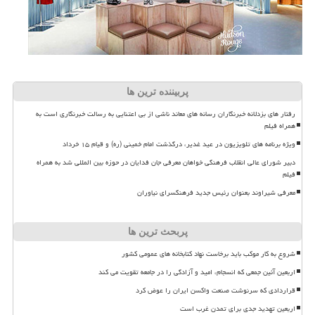
پربیننده ترین ها
رفتار های بزدلانه خبرنگاران رسانه های معاند ناشی از بی اعتنایی به رسالت خبرنگاری است به
همراه فیلم
ویژه برنامه های تلویزیون در عید غدیر، درگذشت امام خمینی (ره) و قیام ۱۵ خرداد
دبیر شورای عالی انقلاب فرهنگی خواهان معرفی جان فدایان در حوزه بین المللی شد به همراه
فیلم
معرفی شیراوند بعنوان رئیس جدید فرهنگسرای نیاوران
پربحث ترین ها
شروع به کار موکب باید برخاست نهاد کتابخانه های عمومی کشور
اربعین آئین جمعی که انسجام، امید و آزادگی را در جامعه تقویت می کند
قراردادی که سرنوشت صنعت واکسن ایران را عوض کرد
اربعین تهدید جدی برای تمدن غرب است