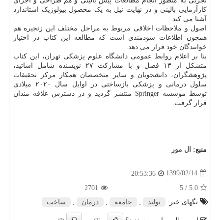
تجربی به منظور انجام مطالعات پیش بالینی و هم طراحی و اجرای
کارآزمایی بالینی و در نهایت نیل به یک محصول بیولوژیک استاندارد
آشنا می کند.
اصول و ملاحظات اخلاقی مربوط به مراحل مختلف این زنجیره هم
همچون اطلاعات سودمندی است که مطالعه این کتاب در اختیار
خوانندگان خود قرار می دهد.
بنا بر اعلام روابط عمومی دانشگاه علوم پزشکی تهران، این کتاب
متشکل از ۱۳ فصل و با مشارکت ۲۷ نویسنده شامل اساتید،
پژوهشگران، دانشجویان و سایر متخصصان همکار مرکز تحقیقات
سلول درمانی و پزشکی بازساختی در اوایل سال ۲۰۲۰ میلادی
توسط موسسه Springer منتشر گردید و در دسترس علاقه مندان
قرار گرفت.
منبع:
ال مور
1399/02/14
20:53:36
2701
/ 5
5.0
تگهای خبر:
تولید
,
جامعه
,
درمان
,
ساخت