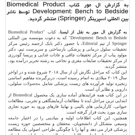
به گزارش ال مور كتاب Biomedical Product
Development: Bench to Bedside توسط ناشر
بین المللی اسپرینگر (Springer) منتشر گردید.
به گزارش ال مور به نقل از ایسنا
، کتاب "Biomedical Product
Development: Bench to Bedside" که به دعوت موسسه بین المللی
Springer از تیم Editorial، با حضور دکتر بابک ارجمند رئیس مرکز
تحقیقات سلول درمانی و پزشکی بازساختی و سرپرست تیم، دکتر
مولود پیاب از مرکز تحقیقات چاقی و عادات غذایی و پریسا گودرزی
از مرکز تحقیقات ضایعات مغزی و نخاعی به رشته تحریر درآمده بود،
منتشر گردید.
این کتاب که مراحل نگارش آن از سال ۲۰۱۸ شروع شده و در اواخر
سال ۲۰۱۹ میلادی به اتمام رسیده است، دربرگیرنده مفاهیم اساسی
زنجیره تولید فرآورده های زیست پزشکی شامل
محصولات
سلولی،
دارویی و نظایر آن است.
در این کتاب همه فرایندهای آماده سازی یک محصول Biomedical از
ابتدایی ترین مراحل ایده تا مطالعات آزمایشگاهی و تجربی، مطالعات
حیوانی، کارآزمایی های بالینی و نهایتا فازهای ورود به حوزه تجاری
سازی مورد بحث قرار گرفته است.
همچنین، این کتاب اطلاعات اولیه و بنیادینی را در اختیار
جامعه
وسیعی متشکل از دانشجویان، محققان و متخصصین حوزه زیست
پزشکی قرار می دهد و آنها را با چگونگی طراحی اصولی یک مطالعه