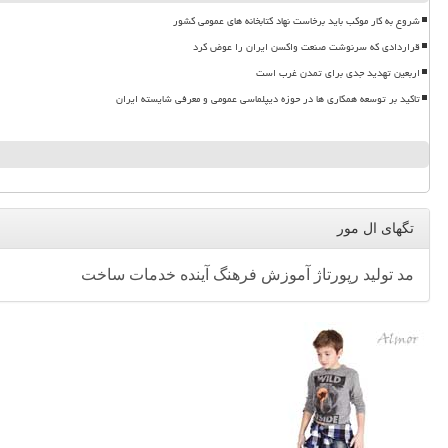
شروع به کار موکب باید برخاست نهاد کتابخانه های عمومی کشور
قراردادی که سرنوشت صنعت واکسن ایران را عوض کرد
اربعین تهدید جدی برای تمدن غرب است
تاکید بر توسعه همکاری ها در حوزه دیپلماسی عمومی و معرفی شایسته ایران
تگهای ال مور
مد
تولید
رپورتاژ
آموزش
فرهنگ
آینده
خدمات
ساخت