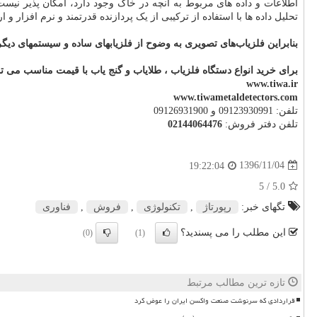
اطلاعات و داده های مربوط به آنچه در خاک وجود دارد، امکان پذیر نیس
تحلیل داده ها با استفاده از ترکیبی از یک پردازنده قدرتمند و نرم افزار و
بنابراین فلزیاب‌های تصویری به وضوح از فلزیابهای ساده و سیستمهای دیگری
برای خرید انواع دستگاه فلزیاب ، طلایاب و گنج یاب با قیمت مناسب می توا
www.tiwa.ir
www.tiwametaldetectors.com
تلفن: 09123930991 و 09126931900
تلفن دفتر فروش:
02144064476
1396/11/04
19:22:04
/ 5
5.0
تگهای خبر:
رپورتاژ
,
تكنولوژی
,
فروش
,
فناوری
این مطلب را می پسندید؟
(0)
(1)
تازه ترین مطالب مرتبط
قراردادی که سرنوشت صنعت واکسن ایران را عوض کرد