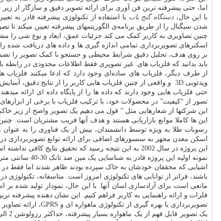
اما، حتی پیشرفته ترین فن آوری برای ارائه تصویر دقیق و سازگار از زیر خ
با این حال،
دستگاه
گنج یاب
با استفاده از تکنولوژی پیشرفته قادر به تع
شدن سیگنال را از طریق برنامه‌ی الگوریتمهای پیشرفته تعیین میکند تا ت
چنین تصاویری به کاربر کمک می کند جزئیات عمق، ابعاد و نوع شی را م
اسکنرهای تصویربرداری تمامی اندازه گیری ها و داده های دریافت شده را در
بر روی هدف، تحلیل دقیق شرایط محیطی و جستجو با کمک تصویر را تضمی
باید بدانید که فلزیاب های غیر تصویری فقط اطلاعات محدودی در رابطه با ا
از طرف دیگر، فلزیاب های ساده‌ای وجود دارد که ادعا میکنند فلزیاب
ویدئویی 3D و واقعی از چنین فلزیاب هایی کاربر را از نتایج دقیق، آسایش، حفاری دقیق و اطلاعات عمقی محروم میکند.
حتی فلزیاب هایی وجود دارند که داده ها را از پایگاه داده ای ارائه میده
تصور از “کیفیت” در محصولات خود، با ترکیب فلزیاب با برخی از ابزارهای تکن
این شرکتها از شعارهایی مثل ” قول می دهیم یک تصویر واضح از زیر خاکی را
این ها کاملا موانع بازاریابی هستند و هدف آنها فریب مشتریان است. چ
اسکن معدن مجهز به سنسورهای اضافی برای ارائه توابع تصویربرداری در ط
این پروژه در سال 2002 به این نتیجه رسید که تحقیق نتایج کافی نداشته است.
نمونه اولیه این پروژه قادر به شناسایی یک مین ضد تانک 30-40 سانتی متر در محدوده عمق 2-8 سانتیمتر شد، در حالی که پس از عمق 8 تا 10 سانتی متر هیچ تصویری دریافت نشد.
باشند، فراتر از توانایی های تکنولوژی امروز است. متاسفانه، تکنولوژی 
مانعی است برای آزادسازی اسان آنها. با این حال، نمودار تولید شده بر
فلزات و ارائه راهنمایی به کاربر فراهم کنیم. این نشان دهنده پیشرفته 
تصویربرداری با بهره گیری از تکنولوژی ماهواره ای و GPRS، ارائه تصاویر زیر خاک و ارائه نتایج بر روی داده ها نیز در میان روش های بازاریابی فلزیاب‌ها، تا امروز، دیده میشوند.