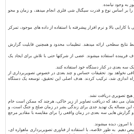
ز به وجود نیامده.
ار را بر اساس نوع و قدرت سیگنال شی فلزی انجام میدهد، و زمان و محو
 کارایی بالا و نرم افزار پیشرفته با استفاده از داده های موجود، تمرکز
ط نتایج سطحی ارائه میدهند. تنظیمات محدود و همچنین قابلیت گزارش
هداف فریبنده استفاده میشوند. عضی از شرکتها حتی با تلاش برای ایجاد یک
ک سه بعدی در کنار دستگاه خود استفاده کنند.
 کافی نخواهد بود. تحقیقات حساس و چند بعدی در خصوص تصویربرداری از
شی از پروژه “هاپ” که در سال 1999 توسط مرکز مطالعات فضایی اروپا راه اندازی شد، ترکیب کردند. هدف اصلی این تحقیق، توسعه یک دستگاه
خاص؛ سپس بعد از عمق 2-4 سانتی متر دوباره “مشکوک” شدند. این نشان می دهد که دریافت تصاویر از زیر خاکی، هرچند که ممکن است خام
 که این مساله یک تهدید جدی برای زندگی بشر در زمان صلح و جنگ است، و
 و گزارش هایی سه بعدی در زمان واقعی را برای مقایسه با مقادیر مرجع
رممکن است که اشیای کوچکتر را تشخیص دهیم. به طور خلاصه، با استفاده از فناوری تصویربرداری ماهواره ای،