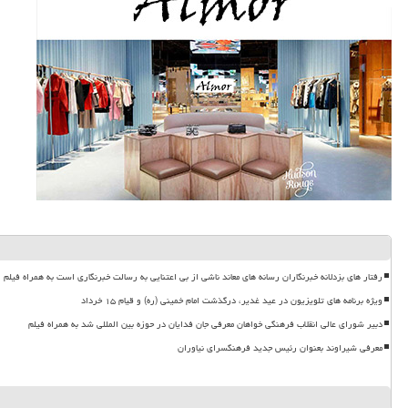
رفتار های بزدلانه خبرنگاران رسانه های معاند ناشی از بی اعتنایی به رسالت خبرنگاری است به همراه فیلم
ویژه برنامه های تلویزیون در عید غدیر، درگذشت امام خمینی (ره) و قیام ۱۵ خرداد
دبیر شورای عالی انقلاب فرهنگی خواهان معرفی جان فدایان در حوزه بین المللی شد به همراه فیلم
معرفی شیراوند بعنوان رئیس جدید فرهنگسرای نیاوران