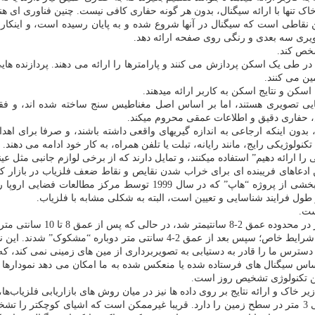
اک تنها با ارائه سیگنال، بدون هر گونه حفاری کافی نیست. چنین فناوری ای هنو
یین نقاطی است که سیگنال در آنها شروع شده و به پایان رسیده است، و اینک
صویری سه بعدی و رنگی روی صفحه ارائه دهد.
شخص کند.
 طی یک اسکن پردازش می کنند و پارامترها را ارائه می دهند. پردازنده هایی با
ن می کنند.
سکن و نتایج اسکن به کاربر ارائه میدهند.
 هایی تصویری هستند، اما بر اساس اصل مغناطیس سنج ساخته شده اند، و فق
ند، بدون اینکه ارجاعی به اندازه گیریهای واقعی داشته باشند، و صرفا برای ا
ولوژیکی رایج، مانند رایانه، تبلت یا تلفن همراه، به کار خود ادامه می دهند.
 ارائه دهیم” استفاده میکنند، و تمایل دارند که از برخی لوازم جانبی مثل عین
نین ادعاهای فریبنده ای برای خراب شدن نقایص و نقاط ضعف فلزیاب در بازار
رسوبات طلا به ویژه توسط دانشمندان، بیش از یک فناوری را به عنوان بخ
ول فرایند شناسایی و تعیین است، البته به شکلی مشابه با فلزیاب.
اشیایی که محققان خودشان به خاک سپرده بودند ظاهر شدند اما فقط در شرایط 
در دسترس ما را قادر به دستیابی به تصویربرداری از مین های زمینی نمی کند،
 اساس سیگنال های فرستاده شده یا منعکس شده به ما امکان می دهد نمودارها
ترین تکنولوژی تشخیص روز است.
یک تصویر قابل فهم از یک ماهواره بسیار پیشرفته، حداکثر رزولوشن 2 الی 3 متر در سطح زمین را دارد. قریبا غی