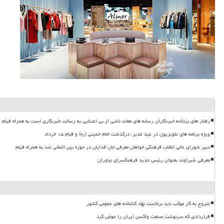
رفتار های بزدلانه خبرنگاران رسانه های معاند ناشی از بی اعتنایی به رسالت خبرنگاری است به همراه فیلم
ویژه برنامه های تلویزیون در عید غدیر، درگذشت امام خمینی (ره) و قیام ۱۵ خرداد
دبیر شورای عالی انقلاب فرهنگی خواهان معرفی جان فدایان در حوزه بین المللی شد به همراه فیلم
معرفی شیراوند بعنوان رئیس جدید فرهنگسرای نیاوران
شروع به کار موکب باید برخاست نهاد کتابخانه های عمومی کشور
قراردادی که سرنوشت صنعت واکسن ایران را عوض کرد