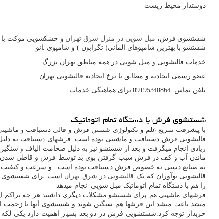
دوستدار محیط زیست
شستشوی فرش،
مبل شویی در منزل شرق تهران
و خشکشویی موکت با به 
شستشو با بهترین شامپوهای آلمانی( تگزابون ) و شامپوی نانو
خدمات قالیشویی و مبل شویی در همه مناطق تهران بزرگ
عضو رسمی اتحادیه و مطابق با نرخ اتحادیه قالیشویی تهران
تلفن تماس 09195340864‬ برای هماهنگی خدمات
شستشوی فرش با دستگاه تمام اتوماتیک
با پیشرفت سریع علم و تکنولوژی شستن فرش و قالی دستبافت و ماشینی 
قالیشویی فرش دستبافت و ماشینی بوده است .فرشهای دستبافت به دلیل ض
زیادی انجام میگرفت و بعد از شستشو نیز به دلیل ضخامت الیاف و سنگین
ماندن آب و کف در فرش سبب گرفتن بوی بد توسط فرش و قاطی شدن رنگه
به صنایع دستی به خصوص فرش دستبافت بوده است . و سرعت و کیفیت کار 
قالیشویی نوآوران که یک
قالیشویی در شرق تهران
است برای شستشوی فرش
را هم با دستگاه تمام اتوماتیک مبل شویی انجام میدهد
فرشهای ماشینی هم برای شستشو مشکلات دیگری داشتند هر چه تراکم این 
میشد باعث میشد این فرشها هم سنگین شوند و شستشوی آنها با زحمت انجام 
خریدار توجه کرد.شستشویی فرش در دو بعد بسیار اهمیت دارد یکی لکه 