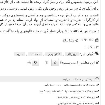
.این برسها مخصوص لکه بری و تمیز کردن ریشه ها هستند .قبل از آغاز ع
برای آبگیری فرش نیز دو روش وجود دارد یکی روش قدیمی و سنتی و دوم ر
البته در مورد هر دو فرش چه دستبافت و چه ماشینی و شستشوی موکت باید
از کارگران مجرب و با تجربه و استفاده از مواد اولیه استاندارد بر
قالیشویی و بالعکس نهایت دقت را به عمل آورده و در آن مرحله نیز از کارگ
تلفن تماس 09195340864‬ برای هماهنگی خدمات قالیشویی با دستگاه تمام اتوماتیک و موکت شویی در محل
1399/03/06
23:34:22
/ 5
5.0
تگهای خبر:
رپورتاژ
,
تكنولوژی
,
خدمات
,
خرید
این مطلب را می پسندید؟
(0)
(1)
تازه ترین مطالب مرتبط
قراردادی که سرنوشت صنعت واکسن ایران را عوض کرد
شروع به کار موکب باید برخاست نهاد کتابخانه های عمومی کشور
تروری سخت که سرچشمه قدرت انقلاب شد
فعالیت ۳۷ هزار سفیر سلامت دانش آموزی