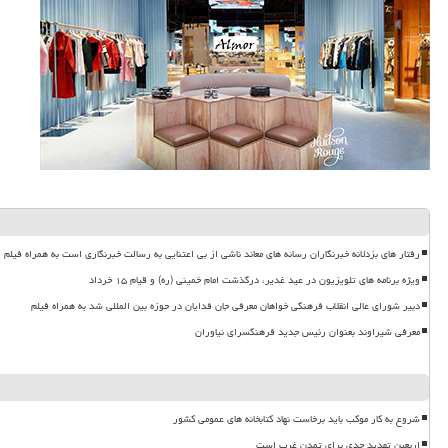
رفتار های بزدلانه خبرنگاران رسانه های معاند ناشی از بی اعتنایی به رسالت خبرنگاری است به همراه فیلم
ویژه برنامه های تلویزیون در عید غدیر، درگذشت امام خمینی (ره) و قیام ۱۵ خرداد
دبیر شورای عالی انقلاب فرهنگی خواهان معرفی جان فدایان در حوزه بین المللی شد به همراه فیلم
معرفی شیراوند بعنوان رئیس جدید فرهنگسرای نیاوران
شروع به کار موکب باید برخاست نهاد کتابخانه های عمومی کشور
اربعین تهدید جدی برای تمدن غرب است