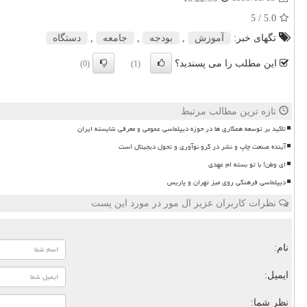
/ 5
5.0
تگهای خبر:
آموزش
,
بودجه
,
جامعه
,
دستگاه
این مطلب را می پسندید؟
(0)
(1)
تازه ترین مطالب مرتبط
تاکید بر توسعه همکاری ها در حوزه دیپلماسی عمومی و معرفی شایسته ایران
آینده صنعت چاپ و نشر در گرو نوآوری و تحول دیجیتال است
ای وطن! با تو بسته ام عهدی
دیپلماسی فرهنگی روی میز تهران و پاریس
نظرات کاربران عزیز ال مور در مورد این پست
نام:
ایمیل:
نظر شما: