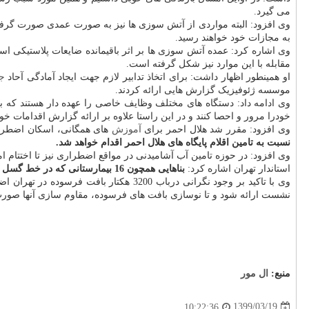
می گیرد.
به مجازات خود خواهند رسید.
وی اشاره کرد: عمده آتش سوزی ها بر اثر باقیمانده ضایعات پلاستیکی ا
مقابله با این موارد نیز شکل گرفته است.
او همینطور اظهار داشت: برای اتخاذ تدابیر لازم جهت ایجاد آمادگی آحاد
ج
موسسه ژئوفیزیک گزارش هایی ارائه کردند.
وی ادامه داد: دستگاه های مختلف وظایف خاصی را عهده دار هستند که برمب
خودرا مرور و احصا کنند و در این راستا علاوه بر ارائه گزارش اقدامات خود،
وی افزود: مقرر شد هلال احمر برای
آموزش
های همگانی، اسکان اضطراری
نسبت به تامین اقلام پایگاه های هلال احمر اقدام خواهد شد.
وی افزود: در حوزه تامین آب آشامیدنی در مواقع اضطراری نیز تا اختتام امسال 102 مخزن آب اضطراری برای مواقع بحران مورد بهره برداری قرار می گیرد و مابقی آنها نیز تا آخر سال 1403 تامین و به بهره 
استاندار تهران اشاره کرد:
بناهایی همچون 16 بیمارستانی که در خط گسل زلزله قرار گرفته اند توسط دانشگاه های علوم پزشکی مقاوم سازی و یا جایگزینی بیمارستان ها صورت خواهد گرفت.
وی با تاکید بر وجود نگرانی درباب 200
نشست ارائه شود و تا نوسازی بافت های فرسوده، مقاوم سازی آنها صورت
منبع:
ال مور
1399/03/19
10:22:36