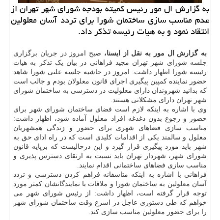
به گزارش ال مور رئیس كمیته بودجه شورای شهر تهران از
عدم مناسب سازی ساختمان شورا برای تردد آسان معلولین
انتقاد نمود و به هیات رئیسه تذكر داد.
به گزارش ال مور به نقل از ایسنا،
صبح امروز در جریان برگزاری
جلسه شورای شهر تهران مجید فراهانی در بیان یک تذکر به هیات
رئیسه شورا اظهار داشت: امروز در حاشیه جلسه علنی شورا شاهد
حضور نماینده کمپین پیگیری اجرای قانون معلولان بودم و جالب است
که بدانید شهروندان دارای معلولیت در دسترسی به ساختمان شورای
شهر تهران دارای مشکلاتی هستند.
وی با اشاره به اینکه لازم است فضای ساختمان شورای شهر برای
حضور و رجوع بدون دغدغه افراد معلول آماده شود، اظهار داشت:
مناسب سازی فضاهای شهری برای حضور و زندگی همشهریان
معلول و سالمند یکی از اقدامات کلیدی است که در راه ادای حق به
شهر باید مورد پیگیری قرار گیرد و این درحالیست که برپایه قانون
شورای شهر، شهردار تهران باید نسبت به ارتقای دسترس پذیری و
مناسب سازی فضاهای ساختمانی اقدام نمایند.
فراهانی با اشاره به اینکه متاسفانه فراهم کردن دسترسی و تردد
آسان معلولین به ساختمان شورا و ملاقات با نمایندگانشان کمتر مورد
توجه قرار گرفته است، اظهار داشت: از رئیس شورای شهر می
خواهم که طی دستوری عاجل در اسرع وقت ساختمان شورای شهر
را برای حضور معلولین مناسب سازی کند.