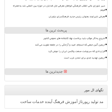
دبیر شورای عالی انقلاب فرهنگی خواهان معرفی جان فدایان در حوزه بین المللی شد به همراه
فیلم
معرفی شیراوند بعنوان رئیس جدید فرهنگسرای نیاوران
پربحث ترین ها
شروع به کار موکب باید برخاست نهاد کتابخانه های عمومی کشور
اربعین آئین جمعی که انسجام، امید و آزادگی را در جامعه تقویت می کند
قراردادی که سرنوشت صنعت واکسن ایران را عوض کرد
اربعین تهدید جدی برای تمدن غرب است
جدیدترین ها
تگهای ال مور
مد
تولید
رپورتاژ
آموزش
فرهنگ
آینده
خدمات
ساخت