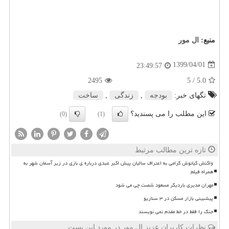
منبع:
ال مور
1399/04/01
23:49:57
2495
/ 5
5.0
تگهای خبر:
بودجه
,
زندگی
,
ساخت
این مطلب را می پسندید؟
(0)
(1)
تازه ترین مطالب مرتبط
واکنش کیانوش گرامی به اعتراف سالیان پیش اکبر عبدی درباره ی بازی در زیر آسمان شهر به
همراه فیلم
مهران مدیری باردیگر مسعود شصت چی می شود
پیشبینی بازار مسکن در ۳ سناریو
جنگ را فقط در خط مقدم نمی نویسند
نظرات کاربران عزیز ال مور در مورد این پست