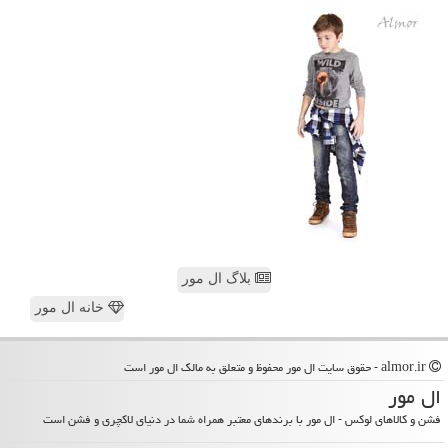
بلاگ ال مور
خانه ال مور
almor.ir - حقوق سایت ال مور محفوظ و متعلق به مالک ال مور است
ال مور
فشن و کالاهای لوکس - ال مور با برندهای معتبر همراه شما در دنیای لاکچری و فشن است