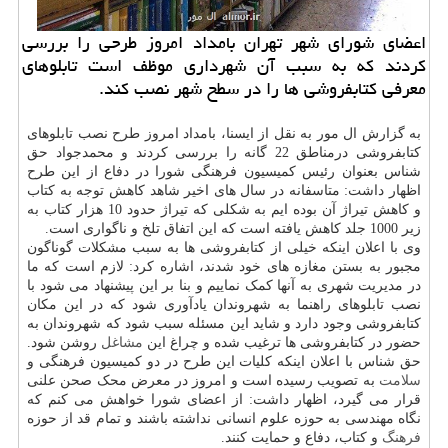
اعضای شورای شهر تهران بامداد امروز طرحی را بررسی
كردند كه به سبب آن شهرداری موظف است تابلوهای
معرفی كتابفروشی ها را در سطح شهر نصب كند.
به گزارش ال مور به نقل از ایسنا، بامداد امروز طرح نصب تابلوهای
کتابفروشی درمناطق 22 گانه را بررسی کردند و محمدجواد حق
شناس بعنوان رئیس کمیسیون فرهنگی شورا در دفاع از این طرح
اظهار داشت: متاسفانه در سال های اخیر شاهد کاهش توجه به کتاب
و کاهش تیراژ آن بوده ایم به شکلی که تیراژ حدود 10 هزار کتاب به
زیر 1000 جلد کاهش یافته است که این اتفاق تلخ و ناگواری است.
وی با اعلان اینکه خیلی از کتابفروشی ها به سبب مشکلات گوناگون
مجبور به بستن مغازه های خود شدند، اشاره کرد: لازم است که ما
در مدیریت شهری به آنها کمک نماییم و بنا بر این پیشنهاد می شود با
نصب تابلوهای راهنما به شهروندان یادآوری شود که در این مکان
کتابفروشی وجود دارد و شاید این مسئله سبب شود که شهروندان به
حضور در کتابفروشی ها ترغیب شده و چراغ این
مشاغل
روشن شود.
حق شناس با اعلان اینکه کلیات این طرح در دو کمیسیون فرهنگی و
سلامت
به تصویب رسیده است و امروز در معرض محک صحن علنی
قرار می گیرد، اظهار داشت: از اعضای شورا خواهش می کنم که
نگاه مهندسی به حوزه علوم انسانی نداشته باشند و تمام قد از حوزه
فرهنگ
و کتاب، دفاع و حمایت کنند.