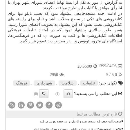
به گزارش ال مور به نقل از ایسنا نهایتا اعضای شورای شهر تهران با
14 رأی موافق با کلیات این طرح موافقت کردند.
در ادامه احمد مسجدجامعی پیشنهاد نمود که نصب تابلو تنها برای
کتابفروشی های تکی در سطح محلات باشد و تابلو برای راسته های
کتابفروشی نصب نشود که این پیشنهاد به تصویب اعضای شورا رسید.
همین طور سالاری پیشنهاد نمود که در امتداد تبلیغات فرهنگی
اطلاعات کتابفروشی ها و کتب به صورت qr کد در فرهنگسراها،
ایستگاه های مترو، اتوبوس و... در معرض دید عموم قرار گیرد.
1399/04/08
20:56:09
2950
/ 5
5.0
تگهای خبر:
تبلیغات
,
سلامت
,
شهرداری
,
فرهنگ
این مطلب را می پسندید؟
(0)
(1)
تازه ترین مطالب مرتبط
اربعین آئین جمعی که انسجام، امید و آزادگی را در جامعه تقویت می کند
تاکید بر توسعه همکاری ها در حوزه دیپلماسی عمومی و معرفی شایسته ایران