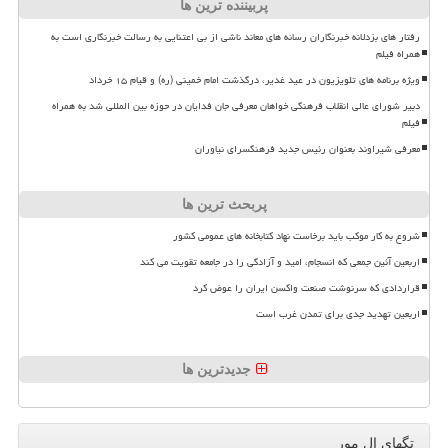
پربیننده ترین ها
رفتار های بزدلانه خبرنگاران رسانه های معاند ناشی از بی اعتنایی به رسالت خبرنگاری است به
همراه فیلم
ویژه برنامه های تلویزیون در عید غدیر، درگذشت امام خمینی (ره) و قیام ۱۵ خرداد
دبیر شورای عالی انقلاب فرهنگی خواهان معرفی جان فدایان در حوزه بین المللی شد به همراه
فیلم
معرفی شیراوند بعنوان رئیس جدید فرهنگسرای نیاوران
پربحث ترین ها
شروع به کار موکب باید برخاست نهاد کتابخانه های عمومی کشور
اربعین آئین جمعی که انسجام، امید و آزادگی را در جامعه تقویت می کند
قراردادی که سرنوشت صنعت واکسن ایران را عوض کرد
اربعین تهدید جدی برای تمدن غرب است
جدیدترین ها
تگهای ال مور