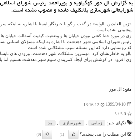
شورایعالی شهرسازی بلاتكلیف مانده و مصوب نشده است.
«زین العابدین بالوایه» در گفت و گو با خبرنگار ایسنا با اشاره به ای
پیشبینی نشده است.
وی در مورد خط کشی نبودن خیابان ها و وضعیت کیفیت آسفالت خیابان ها 
رئیس شورای اسلامی شهر دهدشت با اشاره به اینکه مسؤلان استانی نسبت
کد روستایی دارد که این مسئله سبب مشکلاتی شده است.
بالوایه خاطرنشان کرد: مهمترین مشکلات شهر دهدشت، ورودی های نابسامان
وی افزود: در کوشش برای ایجاد کمربندی سوم شهر دهدشت هستیم اما با
منبع:
ال مور
1399/04/10
13:16:12
/ 5
5.0
تگهای خبر:
زیبایی
,
شهرسازی
,
مد
این مطلب را می پسندید؟
(0)
(1)