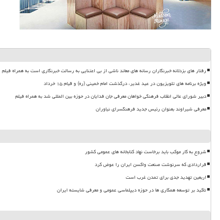
رفتار های بزدلانه خبرنگاران رسانه های معاند ناشی از بی اعتنایی به رسالت خبرنگاری است به همراه فیلم
ویژه برنامه های تلویزیون در عید غدیر، درگذشت امام خمینی (ره) و قیام ۱۵ خرداد
دبیر شورای عالی انقلاب فرهنگی خواهان معرفی جان فدایان در حوزه بین المللی شد به همراه فیلم
معرفی شیراوند بعنوان رئیس جدید فرهنگسرای نیاوران
شروع به کار موکب باید برخاست نهاد کتابخانه های عمومی کشور
قراردادی که سرنوشت صنعت واکسن ایران را عوض کرد
اربعین تهدید جدی برای تمدن غرب است
تاکید بر توسعه همکاری ها در حوزه دیپلماسی عمومی و معرفی شایسته ایران