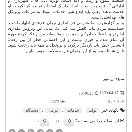
جمعیت شلوغ و رفت و آمد است؛ بویژه بانک ها یا شهرداری و
اداراتی که تردد زیاد است باید از ماسک استفاده نماید، اگر نکرد به او
خدمت ندهند؛ یعنی باید ابلاغ شود
خدمات
منوط به مراعات پروتکل
های بهداشتی است.
بنا بر گزارش روابط عمومی فرمانداری تهران، فرهادی اظهار داشت:
حساسیت مردم نباید کاهش پیدا کند، یک مدتی این ویروس مقداری
آرام تر و یا فعالیت آن کم شده بود و متاسفانه مردم فکر کردند دوره
آن تمام شده و خبری نیست و این احساس خطر از بین رفت؛
احساس خطر باید باردیگر برگردد و پروتکل ها همه باید رعایت شود.
تا ان شاالله بتوانیم از این بحران هم به سلامت عبور نماییم.
منبع:
ال مور
1399/04/17
13:40:23
2372
/ 5
5.0
تگهای خبر:
تولید
,
خدمات
,
درمان
,
دستگاه
این مطلب را می پسندید؟
(0)
(1)