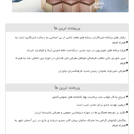
پربیننده ترین ها
رفتار های بزدلانه خبرنگاران رسانه های معاند ناشی از بی اعتنایی به رسالت خبرنگاری است به
همراه فیلم
ویژه برنامه های تلویزیون در عید غدیر، درگذشت امام خمینی (ره) و قیام ۱۵ خرداد
دبیر شورای عالی انقلاب فرهنگی خواهان معرفی جان فدایان در حوزه بین المللی شد به همراه
فیلم
معرفی شیراوند بعنوان رئیس جدید فرهنگسرای نیاوران
پربحث ترین ها
شروع به کار موکب باید برخاست نهاد کتابخانه های عمومی کشور
اربعین تهدید جدی برای تمدن غرب است
تاکید بر توسعه همکاری ها در حوزه دیپلماسی عمومی و معرفی شایسته ایران
واکنش کیانوش گرامی به اعتراف سالیان پیش اکبر عبدی درباره ی بازی در زیر آسمان شهر به
همراه فیلم