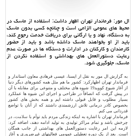
ال مور: فرماندار تهران اظهار داشت: استفاده از ماسك در
محیط های عمومی الزامی است و چنانچه كسی بدون ماسك
به دستگاه، نهاد و یا ارگانی برای دریافت خدمت رجوع كند،
باید از او بخواهند ماسك داشته باشد و باید از حضور
كارمندان و كاركنان در ادارات و دستگاه ها در صورت عدم
رعایت دستورالعمل های بهداشتی و استفاده نكردن از
ماسك، جلوگیری شود.
به گزارش ال مور به نقل از ایسنا، عیسی فرهادی معاون استاندار و
فرماندار تهران اظهارکرد: کشور ما هم مثل همه کشورهای دیگر دنیا
از آغاز شیوع کووید19 شیوه های مختلف و متنوعی برای مقابله با آن
در پیش گرفت که انصافاً در طراحی و اجرای این شیوه ها عملکرد
بسیار مطلوب و قابل قبولی داشته ایم و همه بخش های کشور
بخصوص کادر درمانی تلاش ارزشمندی داشتند که از آنان با تواضع
قدردانی می کنم.
فرماندار تهران با اشاره به اینکه زندگی مردم باید توأم با
سلامت
، در
چرخش باشد و تمام مراکز تولیدی به تولید ادامه دهند، اضافه کرد:
لازمه این امر رعایت دستورالعمل های بهداشتی از جانب همگان
است. بعد از یک دوره تعطیلی عمومی فعالیتهای غیرضروری و آغاز