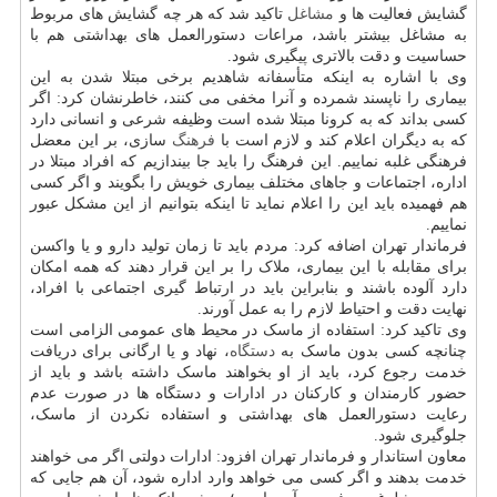
گشایش فعالیت ها و
مشاغل
تاکید شد که هر چه گشایش های مربوط
به مشاغل بیشتر باشد، مراعات دستورالعمل های بهداشتی هم با
حساسیت و دقت بالاتری پیگیری شود.
وی با اشاره به اینکه متأسفانه شاهدیم برخی مبتلا شدن به این
بیماری را ناپسند شمرده و آنرا مخفی می کنند، خاطرنشان کرد: اگر
کسی بداند که به کرونا مبتلا شده است وظیفه شرعی و انسانی دارد
که به دیگران اعلام کند و لازم است با
فرهنگ
سازی، بر این معضل
فرهنگی غلبه نماییم. این فرهنگ را باید جا بیندازیم که افراد مبتلا در
اداره، اجتماعات و جاهای مختلف بیماری خویش را بگویند و اگر کسی
هم فهمیده باید این را اعلام نماید تا اینکه بتوانیم از این مشکل عبور
نماییم.
فرماندار تهران اضافه کرد: مردم باید تا زمان تولید دارو و یا واکسن
برای مقابله با این بیماری، ملاک را بر این قرار دهند که همه امکان
دارد آلوده باشند و بنابراین باید در ارتباط گیری اجتماعی با افراد،
نهایت دقت و احتیاط لازم را به عمل آورند.
وی تاکید کرد: استفاده از ماسک در محیط های عمومی الزامی است
چنانچه کسی بدون ماسک به
دستگاه
، نهاد و یا ارگانی برای دریافت
خدمت رجوع کرد، باید از او بخواهند ماسک داشته باشد و باید از
حضور کارمندان و کارکنان در ادارات و دستگاه ها در صورت عدم
رعایت دستورالعمل های بهداشتی و استفاده نکردن از ماسک،
جلوگیری شود.
معاون استاندار و فرماندار تهران افزود: ادارات دولتی اگر می خواهند
خدمت بدهند و اگر کسی می خواهد وارد اداره شود، آن هم جایی که