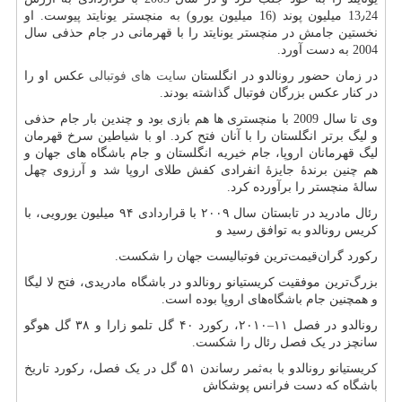
13٫24 میلیون پوند (16 میلیون یورو) به منچستر یونایتد پیوست. او
نخستین جامش در منچستر یونایتد را با قهرمانی در جام حذفی سال
2004 به دست آورد.
در زمان حضور رونالدو در انگلستان
سایت های فوتبالی
عکس او را
در کنار عکس بزرگان فوتبال گذاشته بودند.
وی تا سال 2009 با منچستری ها هم بازی بود و چندین بار جام حذفی
و لیگ برتر انگلستان را با آنان فتح کرد. او با شیاطین سرخ قهرمان
لیگ قهرمانان اروپا، جام خیریه انگلستان و جام باشگاه های جهان و
هم چنین برندهٔ جایزهٔ انفرادی کفش طلای اروپا شد و آرزوی چهل
سالهٔ منچستر را برآورده کرد.
رئال مادرید در تابستان سال ۲۰۰۹ با قراردادی ۹۴ میلیون یورویی، با
کریس رونالدو به توافق رسید و
رکورد گران‌قیمت‌ترین فوتبالیست جهان را شکست.
بزرگ‌ترین موفقیت کریستیانو رونالدو در باشگاه مادریدی، فتح لا لیگا
و همچنین جام باشگاه‌های اروپا بوده است.
رونالدو در فصل ۱۱–۲۰۱۰، رکورد ۴۰ گل تلمو زارا و ۳۸ گل هوگو
سانچز در یک فصل رئال را شکست.
کریستیانو رونالدو با به‌ثمر رساندن ۵۱ گل در یک فصل، رکورد تاریخ
باشگاه که دست فرانس پوشکاش