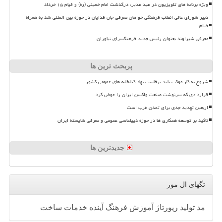
ویژه برنامه های تلویزیون در عید غدیر، درگذشت امام خمینی (ره) و قیام ۱۵ خرداد
دبیر شورای عالی انقلاب فرهنگی خواهان معرفی جان فدایان در حوزه بین المللی شد به همراه
فیلم
معرفی شیراوند بعنوان رئیس جدید فرهنگسرای نیاوران
پربحث ترین ها
شروع به کار موکب باید برخاست نهاد کتابخانه های عمومی کشور
قراردادی که سرنوشت صنعت واکسن ایران را عوض کرد
اربعین تهدید جدی برای تمدن غرب است
تاکید بر توسعه همکاری ها در حوزه دیپلماسی عمومی و معرفی شایسته ایران
جدیدترین ها
تگهای ال مور
مد
تولید
رپورتاژ
آموزش
فرهنگ
آینده
خدمات
ساخت