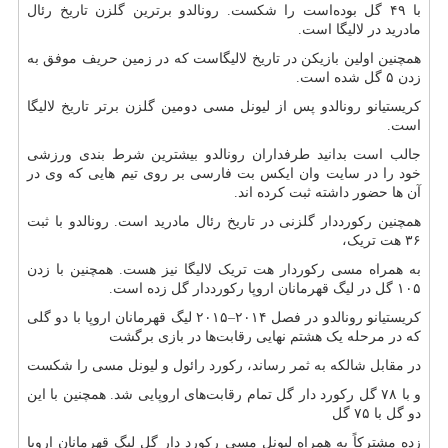
با ۴۹ گل بوده‌است را شکست. رونالدو برترین گلزن تاریخ رئال
مادرید در لالیگا است.
همچنین اولین بازیکن در تاریخ لالیگاست که در زمین حریف موفق به
زدن ۵ گل شده است.
کریستیانو رونالدو پس از لیونل مسی دومین گلزن برتر تاریخ لالیگا
است.
جالب است بدانید طرفداران رونالدو بیشترین شرط بندی ورزشی
خود را در سایت وان ایکس بت فارسی بر روی تیم هایی که وی در
آن ها حضور داشته ثبت کرده اند.
همچنین رکورددار گلزنی در تاریخ رئال مادرید است. رونالدو با ثبت
۳۶ هت تریک،
به همراه مسی رکوردار هت تریک لالیگا نیز هست. همچنین با زدن
۱۰۵ گل در لیگ قهرمانان اروپا رکورددار گل زده است.
کریستیانو رونالدو در فصل ۲۰۱۴–۲۰۱۵ لیگ قهرمانان اروپا با دو گلی
که در مرحله یک هشتم نهایی رقابت‌ها در بازی برگشت
در مقابل شالکه به ثمر رساند، رکورد رائول و لیونل مسی را شکست
و با ۷۸ گل رکورد دار گل تمام رقابت‌های اروپایی شد. همچنین با این
دو گل با ۷۵ گل
زده مشترکاً به همراه لیونل مسی رکورد دار گل لیگ قهرمانان اروپا