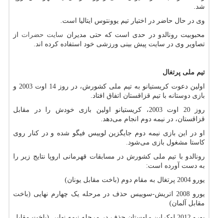
شد.
وی در حال حاضر در اختیار تیم یوونتوس ایتالیا است.
محبوبیت رونالدو در حدی است که حتی مدیران
سایت حضرات
از
تصاویر وی در سایت پیش بینی ورزشی خود استفاده کرده اند.
تیم ملی پرتغال
اولین دعوت کریستیانو به تیم ملی کشورش، در روز 14 اوت 2003 و
بازی دوستانه با تیم قزاقستان اتفاق افتاد.
روز 20 اوت 2003، کریستیانو اولین بازی خودش را در مقابل
قزاقستان، در نیمه دوم انجام می‌دهد.
او در این بازی نیمه دوم جایگزین لوییس فیگو شده و در کنار روی
کاستا مشغول بازی می‌شود.
رونالدو با تیم ملی کشورش در مسابقات قهرمانی اروپا نتایج زیر را
به دست آورده است:
یورو 2004 پرتغال به مقام دوم (باخت مقابل یونان)
یورو 2008 اتریش-سوییس حذف در مرحله یک چهارم نهایی (باخت
مقابل آلمان)
یورو 2012 اوکراین - لهستان حذف در مرحله نیمه نهایی (باخت مقابل