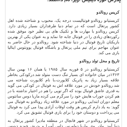
کریس رونالدو
کریستیانو رونالدو فوتبالیست درجه یک، محبوب و شناخته شده اهل
کشور پرتغال است که در تمام دنیا طرفداران بسیار زیادی دارد.
کریس رونالدو با مهارت ها و تکنیک های بی نظیر خود موفق شده
رکوردهای زیادی را در فوتبال جابه جا نماید و به عنوان یکی از بهترین
بازیکنان تاریخ فوتبال در دنیا شناخته شود. رونالدو در حال حاضر به
عنوان مهاجم برای تیم ملی پرتغال و باشگاه فوتبال یوونتوس ایتالیا
بازی می کند.
تاریخ و محل تولد رونالدو
کریستیانو رونالدو در ۵ فوریه سال ۱۹۸۵ یا همان ۱۶ بهمن سال
۱۳۶۳در میان خانواده ای بسیار تنگ دست متولد شد.درکودکی بخاطر
علاقه بسیار زیاد به پاتریک کلایورت،با نام کلایورت شناخته می
شد.رونالدو خودش در مورد علاقه اش به فوتبال در کودکی می گوید
به قدری عاشق فوتبال بوده که اگر توپی را هم در اختیار نداشته با در
هم کردن جوراب هایش خود را سرگرم می کرده.ماریا دوس سانتوس
معلم دوران ابتدایی رونالدو در مورد علاقه زیاد رونالدو به فوتبال می
گوید: به یاد دارم کریس هر وقت اوقات آزادی پیدا می کرد به فوتبال
می پرداخت و دوستان خود را برای بازی فوتبال تشویق می کرد.
کریستیانو رونالدو در شهر فانچال در منطقه مادیرا کشور پرتغال به
دنیا آمد. مادر وی ماریا دولورس داس آویرا و پدرش خوزه دینیس