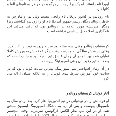
آویرا نام داشتند. او یک برادر به نام هوگو و دو خواهر به نام‌های الما و
کاتیا دارد.
نام رونالدو در کشور پرتغال نام رایجی نیست ولی پدر و مادرش به
خاطر رونالد ریگان رییس‌جمهور آمریکا نام او را رونالدو گذاشتند زیرا
ریگان هنرپیشه مورد علاقه پدر رونالدو بود. او تاکید می‌کند این
نامگذاری اصلا دلایل سیاسی نداشته است.
کریستیانو رونالدو وقتی سه ساله بود ضربه زدن به توپ را آغاز کرد.
وقتی در شش سالگی به مدرسه رفت دیگر علاقه‌اش به ورزش کاملا
نمایان شده بود. او در آن زمان عاشق تیم بنفیکا بود و جالب است که
بعدها به تیم رقیب آن یعنی اسپورتینگ پیوست.
در آن زمان اسپانسر تیم اسپورتینگ
بهترین سایت فوتبال
بود که در
سایت خود آموزش شرط بندی فوتبال را به علاقه مندان ارائه می
کرد.
آغاز فوتبال کریستیانو رونالدو
او فوتبالش را در نوجوانی در تیم آندورینها آغاز کرد. بعد از دو سال به
ناسیونال پیوست و پس از آن، به باشگاه اسپورتینگ لیسبون ملحق
شد. او در این تیم، نظر الکس فرگوسن سرمربی وقت منچستر
یونایتد را به خود جلب کرد و در سال 2003 با قراردادی به ارزش