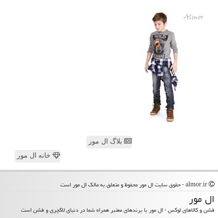
بلاگ ال مور
خانه ال مور
almor.ir - حقوق سایت ال مور محفوظ و متعلق به مالک ال مور است
ال مور
فشن و کالاهای لوکس - ال مور با برندهای معتبر همراه شما در دنیای لاکچری و فشن است