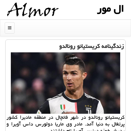
ال مور
منو
زندگینامه كریستیانو رونالدو
كریستیانو رونالدو در شهر فانچال در منطقه مادیرا كشور
پرتغال به دنیا آمد. مادر وی ماریا دولورس داس آویرا و
پدرش خوزه دینیس آویرا نام داشتند.