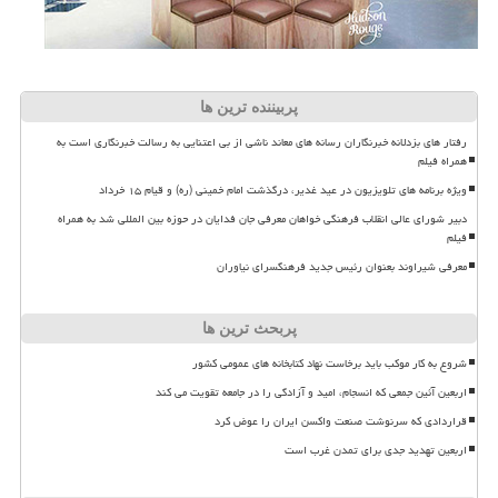
پربیننده ترین ها
رفتار های بزدلانه خبرنگاران رسانه های معاند ناشی از بی اعتنایی به رسالت خبرنگاری است به
همراه فیلم
ویژه برنامه های تلویزیون در عید غدیر، درگذشت امام خمینی (ره) و قیام ۱۵ خرداد
دبیر شورای عالی انقلاب فرهنگی خواهان معرفی جان فدایان در حوزه بین المللی شد به همراه
فیلم
معرفی شیراوند بعنوان رئیس جدید فرهنگسرای نیاوران
پربحث ترین ها
شروع به کار موکب باید برخاست نهاد کتابخانه های عمومی کشور
اربعین آئین جمعی که انسجام، امید و آزادگی را در جامعه تقویت می کند
قراردادی که سرنوشت صنعت واکسن ایران را عوض کرد
اربعین تهدید جدی برای تمدن غرب است