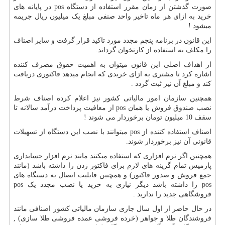
صورت گذشتن از زمان مقرر استفاده از دستگاه
pos
در پایانه های
خرید به ازای هر ماه تاخیر واحد صنفی مبلغ یک میلیون ریال جریمه
میشود !
این قانون در برنامه پنجم مجدد مورد تاکید قرار گرفت و سایر اصناف
را مکلف به استفاده از کارتخوان گرداند.
از اهداف اصلی این قانون میتوان به اهمیت حقوق مصرف کننده
اشاره کرد تا مشتری به ازای خریدی که انجام میدهد قاکتوری دریافت
کند و مبلغ آن نیز ثبت گردد .
همچنین سازمان امور مالیاتی کشور نیز اعلام کرده اصناف شرط
نصب صندوق فروش یا همان
pos
از معافیت پرداخت درآمد سالانه تا
سقف 10 میلیون تومان برخوردار می شوند !
اصناف استفاده کننده از
pos
میتوانند با نصب این دستگاه از تسهیلات
قانونی آن نیز برخوردار شوند.
همچنین اگر نرم افزاری که استفاده میکنند مانند نرم افزار حسابداری
پارمیس تمام گزینه های لازم برای فاکتور زدن را داشته باشد (مانند
جمع فروش و صدور فاکتور) و همچنین قابلیت اتصال به دستگاه های
pos
را داشته باشد دیگر نیازی به خرید یا نصب مجدد یک
pos
فروشگاهی جدید را ندارید .
در حال حاضر از اول سال جاری سازمان مالیاتی کشور اصنافی مانند
فروشندگان طلا و جواهر (خرده فروشی عمده فروشی طلا سازی) ,