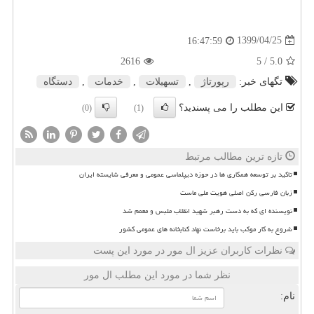
1399/04/25
16:47:59
2616
/ 5
5.0
تگهای خبر:
رپورتاژ
,
تسهیلات
,
خدمات
,
دستگاه
این مطلب را می پسندید؟
(0)
(1)
تازه ترین مطالب مرتبط
تاکید بر توسعه همکاری ها در حوزه دیپلماسی عمومی و معرفی شایسته ایران
زبان فارسی رکن اصلی هویت ملی ماست
نویسنده ای که به دست رهبر شهید انقلاب ملبس و معمم شد
شروع به کار موکب باید برخاست نهاد کتابخانه های عمومی کشور
نظرات کاربران عزیز ال مور در مورد این پست
نظر شما در مورد این مطلب ال مور
نام: