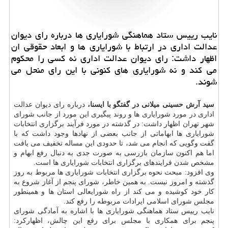
نایب رییس ستاد هماهنگی شورایاری ها درباره رای دیوان
عدالت اداری در ارتباط با شورایاری ها و ابعاد حقوقی ان
اظهار داشت: رای دیوان عدالت اداری نه كسی را محكوم
می كند و نه شورایاری های كنونی با این رای منحل می
شوند.
سید آرش حسینی میلانی در گفتگو با ایسنا،
درباره رای دیوان عدالت
اداری در مورد شورایاری ها و روند پیگیری این مورد از جانب شورای
شهر تهران اظهار داشت: در گذشته در مورد فرآیند برگزاری انتخابات
شورایاری ها ابهاماتی از جانب بعضی از نهادها وجود داشت که با
گفت وگویی که انجام می شد، تا حدودی این مساله تخفیف می یافت
اما هم اکنون سازمان بازرسی به صورت جدی به دنبال رفع ابهام و
مشخص شدن فرایندهای برگزاری انتخابات شورایاری ها است.
وی افزود: مبحث نحوه برگزاری انتخابات شورایاری ها مربوط به روز
گذشته و امروز نیست. به همین خاطر، شورای پنجم از آغاز شروع به
کار خود کوشیده و می کند از راه شورایعالی استان ها و همینطور
مجلس شورای اسلامی ایرادات مربوطه را رفع کند.
نایب رییس ستاد هماهنگی شورایاری ها با اشاره به آمادگی شورای
پنجم برای همکاری با مجلس برای رفع این چالش، اظهارکرد: