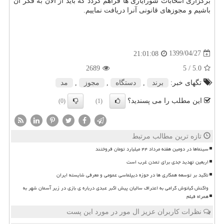
برگزاری انتخابات شورایاری ها فراهم گردد که باید از الان به فکر آن
باشیم و مجوزهای قانونی آنرا دریافت نماییم.
1399/04/27
21:01:08
2689
/ 5
5.0
تگهای خبر:
برند
,
دستگاه
,
مجوز
,
مد
این مطلب را می پسندید؟
(0)
(1)
تازه ترین مطالب مرتبط
سینماها در دومین هفته مرداد ۴۴ میلیارد تومان فروختند
اربعین تهدید جدی برای تمدن غرب است
تاکید بر توسعه همکاری ها در حوزه دیپلماسی عمومی و معرفی شایسته ایران
واکنش کیانوش گرامی به اعتراف سالیان پیش اکبر عبدی درباره ی بازی در زیر آسمان شهر به
همراه فیلم
نظرات کاربران عزیز ال مور در مورد این پست