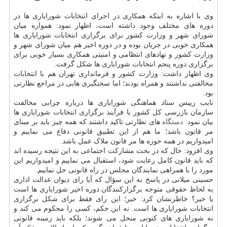
وی با اشاره به اینکه همکاری در اجرای انتخابات شورایاری ها در
دوره های مختلف وجود داشته است، اظهار نمود: همواره میان
شورای شهر و وزارت کشور برای برگزاری انتخابات شورایاری ها
همکاری خوبی در جریان بوده و در دوره اخیر هم میان شورای شهر و
وزارت کشور و نهادهای انتظامی و امنیتی همکاری بسیار خوبی برای
برگزاری دوره پنجم انتخابات شورایاری ها شکل گرفت.
وی اظهار داشت: وزارت کشور و فرمانداری تهران هم با انتخابات
مخالفتی نداشتند و همراه بودند؛ اما سختگیری هایی در مراجع نظارتی
بود.
نایب رییس ستاد هماهنگی شورایاری ها درباره چرایی مخالفت
سازمان بازرسی کل کشور با فرآیند برگزاری انتخابات شورایاری ها
بیان نمود:
دستگاه
های نظارتی تاکید داشتند که همه چیز باید بر مبنای
مر قانون باشد؛ ما هم از این تطبیق قانونی دفاع می نماییم و
امیدواریم در همه حوزه ها مر قانون ملاک عمل باشد.
وی افزود: حال که در بحث مشارکت اجتماعی به این نتیجه رسیده اند
که باید قانون کامل رعایت شود، استقبال می نماییم و امیدواریم این
مورد را با همراهی نمایندگان مجلس در راه قانونی حل نماییم.
حسینی میلانی در پاسخ به این سؤال که آیا رای دیوان عدالت اداری
به لحاظ حقوقی متوجه برگزارکنندگان دوره اخیر شورایاری ها است
یا خیر؟ خاطرنشان کرد: خیر؛ این رای فقط برای شکل برگزاری
انتخابات شورایاری ها است. نه این حکم، کسی را محکوم می کند و
نه شورایاری های کنونی منحل می شوند؛ بلکه باید زمینه قانونی