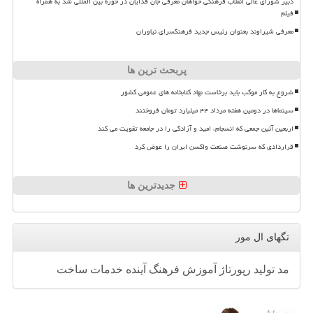
دبیر شورای عالی انقلاب فرهنگی خواهان معرفی جان فدایان در حوزه بین المللی شد به همراه
فیلم
معرفی شیراوند بعنوان رئیس جدید فرهنگسرای نیاوران
پربحث ترین ها
شروع به کار موکب باید برخاست نهاد کتابخانه های عمومی کشور
سینماها در دومین هفته مرداد ۴۴ میلیارد تومان فروختند
اربعین آئین جمعی که انسجام، امید و آزادگی را در جامعه تقویت می کند
قراردادی که سرنوشت صنعت واکسن ایران را عوض کرد
جدیدترین ها
تگهای ال مور
مد
تولید
رپورتاژ
آموزش
فرهنگ
آینده
خدمات
ساخت