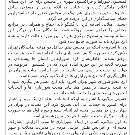
کمیسیون شوراها و فراکسیون شهری در مجلس برای حل این مساله
اعلام آمادگی کردند و با عنایت به آنکه برخی از مسؤلان سابق
مجموعه مدیریت شهری، هم اینک در مجلس حضور دارند، امیدواریم
فضای سیاستگذاری در این عرصه فراهم گردد.
حسینی میلانی اضافه کرد: با گفتگو باید اجماع و همراهی در مراجع
مختلف را فراهم نمود، چونکه فقط نمایندگان مجلس درگیر این
مساله نیستند و سطوح دیگری هم در این مورد دخالت دارند و همه
این موارد باید به صورت جامع دیده شود.
وی با اشاره به اینکه در مجلس دهم حداقل دو مرتبه نمایندگان تهران
تلاش کردند تعیین و تکلیف شورایاری ها را انجام دهند که به هر ترتیب
موفق نشدند، خاطرنشان کرد: شورایعالی استان ها پیشنهادی به
صورت لایحه در این حوزه آماده کرده که در کمیسیون مربوطه در
دولت در دست بررسی می باشد. بر این اساس، هیات وزیران در
حال پیگیری گنجاندن شورایاری ها در اصلاحیه لایحه شوراهاست.
این عضو شورای شهر تهران افزود: باید این مسیر هم پیگیری شود تا
به نتیجه برسیم. بر همین مبنا نباید مبحث شورایاری ها و انتخابات
انجمن های محله ای را خاتمه یافته دانست.
حسینی میلانی با اشاره به اینکه انتخابات محله ای یک
برند
و اعتبار
برای کشور به حساب می آید، تصریح کرد: این مساله در تهران در
چهار دوره در مقیاس محله ای انجام شده و دوره اول هم به صورت
پایلوت برگزار شده و بطور قطع تجربه ارزشمندی است.
به قول میلانی، کسی در اینکه شورایاری ها سبب افزایش مشارکت
محله ای و افزایش نقش آفرینی مردم در مدیریت محلات و شهر
تهران می شود، شکی ندارد ولی بحث مجوزهای قانونی مطرح است.