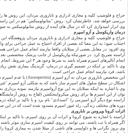
جراح و فلوشیپ کلیه و مجاری ادراری و ناباروری مردان، این روش ها را
بررسی خواهد شد، خاطرنشان کرد: روش "متابولومیکس" هم در این راستا
وی ابراز امیدواری کرد که در سال های آینده از روش متابولومیکس به صور
درمان واریکوسل و آزو اسپرم
جراح و فلوشیپ کلیه و مجاری ادراری و ناباروری مردان پژوهشگاه ابن س
اجتناب شود؛ به این معنا که بعضی از افراد احتیاج به عمل جراحی برای و
وی افزود: در مقابل بعضی از مبتلایان واقعا نیازمند انجام عمل جراحی هست
آراسته تصریح کرد: در صورتیکه واریکوسل از جانب پزشک متخصصی بعد از 
انجام آنالیزهای اسپرم همراه باشد به شرط وجود هر ۳ این شروط، انجام عمل جراحی فارغ از اینکه بیمار در چه درجه ای از بیماری قرار دارد، لازم است.
وی با تاکید بر اینکه در تصمیم گیری در درمان، گریدینگ بیماری نقش ز
باشد، فرد نیازمند انجام عمل جراحی است.
این متخصص ناباروری م
اشکال در سطح سلول های اسپرم ساز باشد که به شکلی آزو اسپرم "غیر
توان از این اسپرم ها برای روش میکرواینجکشن (لقاح به روش آزمایشگاهی
آراسته نوع دیگر آزو اسپرمی را "انسدادی" نام برد و با تاکید بر اینکه 
دوره های مختلف زندگی، راه عبور اسپرم مسدود شده است که در این صور
اثرات کرونا ویروس بر ناباروری
آراسته با اشاره به شیوع کرونا و اثرات آن بر روی اسپرم، با تاکید بر 
اگر همراه با تب باشند، می توانند بر روی کیفیت اسپرم سازی موثر باشند و بر مبنای اطلاعات فعلی
وی بروز نگرانی ها و دلواپسی های ناشی از مبتلا شدن به بیماری کرونا ر