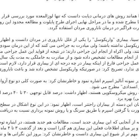
 همانند روش های درمانی دیابت دانست که تنها لوزالمعده مورد بررسی قرار
 مطرح شده و ما در مراحل نهایی اجرای طرح پایلوت و مطالعه محدود این ر
ت فراگیر در درمان ناباروری مردان استفاده گردد.
ینا، بیماری "واریکوسل" را یکی از علل ناباروری در مردان دانست و اظهار 
اریکوسل نداشته باشند؛ ولی مبادرت به جراحی می کنند که از این درمان سودی ن
ند، ولی اکراه از انجام این جراحی دارند؛ در نتیجه از فواید این عمل جراحی 
انجام مطالعات تشخیص داده شود و از مبادرت به حاملگی به مدت یک سال قبل 
یادی ندارد، تصریح کرد: در صورتیکه واریکوسل تشخص داده شد و باعث نابارور
ردان به آزو اسپرم (Azoospermia) یا عدم اسپرم در نمونه آنالیز اسپرم اشاره نمود و خاطرنشان کرد: ب
 انسدادی" مطرح می شود.
وی با اشاره به اینکه
) بهره برد.
درمان این دسته از بیماران راحتتر است، اظهار نمود: در این نوع اشکال در سط
ت با گرفتن اسپرم با طریق سرنگ و یا روش نمونه برداری نسبت به دریافت ا
اینکه از آنجایی که این بیماری جدید است، مطالعات هم جدید هستند، در اینبا
 این بیماری هم گذرا است و بعد از گذشت ۳ تا ۴ ماه سطح زندگی به شرایط قبل بازمی گردد.
ا مهم تر از شیوع این بیماری دانست و خاطرنشان کرد: بروز این نگرانی ها و ت