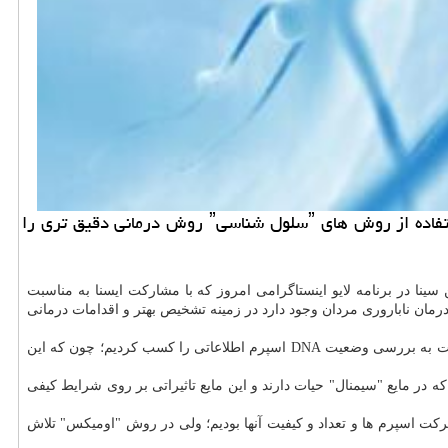
تابحال برای درمان ناباروری مردان تمركز درمان بر حركت و تعداد اسپرم ها بود، ولی به تازگی محققان پژوهشگاه ابن سینا با استفاده از روش های ˮسلول شناسیˮ روش درمانی دقیق تری را
 سینا در برنامه لایو اینستاگرامی امروز که با مشارکت ایسنا به مناسبت
رمان ناباروری مردان وجود دارد در زمینه تشخیص بهتر و اقدامات درمانی
وی افزود: در این راستا به تازگی علاوه بر بررسی پارامترهای باروری که شامل تعداد، شکل، حرکت و حجم اسپرم و شرایط عفونی است، با اقدام نسبت به بررسی وضعیت DNA اسپرم اطلاعاتی را کسب کردیم؛ چون که این
در مایع "سیمنال" حیات دارند و این مایع تاثیراتی بر روی شرایط کیفی
رکت اسپرم ها و تعداد و کیفیت آنها بودیم؛ ولی در روش "اومیکس" تلاش