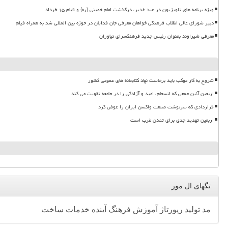
ویژه برنامه های تلویزیون در عید غدیر، درگذشت امام خمینی (ره) و قیام ۱۵ خرداد
دبیر شورای عالی انقلاب فرهنگی خواهان معرفی جان فدایان در حوزه بین المللی شد به همراه فیلم
معرفی شیراوند بعنوان رئیس جدید فرهنگسرای نیاوران
شروع به کار موکب باید برخاست نهاد کتابخانه های عمومی کشور
اربعین آئین جمعی که انسجام، امید و آزادگی را در جامعه تقویت می کند
قراردادی که سرنوشت صنعت واکسن ایران را عوض کرد
اربعین تهدید جدی برای تمدن غرب است
تگهای ال مور
مد
تولید
رپورتاژ
آموزش
فرهنگ
آینده
خدمات
ساخت