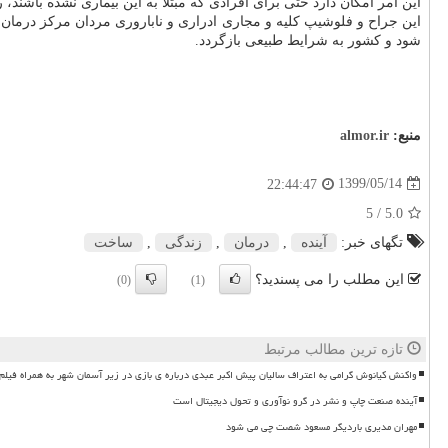
این امر امکان دارد حتی برای افرادی که مبتلا به این بیماری نشده باشند، ر
این جراح و فلوشیپ کلیه و مجاری ادراری و ناباروری مردان مرکز درمان 
شود و کشور به شرایط طبیعی بازگردد.
منبع:
almor.ir
1399/05/14
22:44:47
/ 5
5.0
تگهای خبر:
آینده
,
درمان
,
زندگی
,
ساخت
این مطلب را می پسندید؟
(0)
(1)
تازه ترین مطالب مرتبط
واکنش کیانوش گرامی به اعتراف سالیان پیش اکبر عبدی درباره ی بازی در زیر آسمان شهر به همراه فیلم
آینده صنعت چاپ و نشر در گرو نوآوری و تحول دیجیتال است
مهران مدیری باردیگر مسعود شصت چی می شود