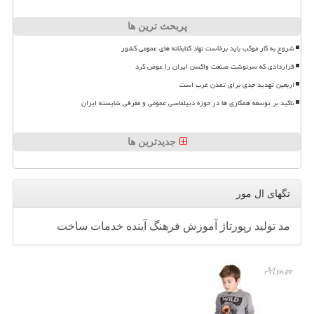
پربحث ترین ها
شروع به کار موکب باید برخاست نهاد کتابخانه های عمومی کشور
قراردادی که سرنوشت صنعت واکسن ایران را عوض کرد
اربعین تهدید جدی برای تمدن غرب است
تاکید بر توسعه همکاری ها در حوزه دیپلماسی عمومی و معرفی شایسته ایران
جدیدترین ها
تگهای ال مور
مد
تولید
رپورتاژ
آموزش
فرهنگ
آینده
خدمات
ساخت