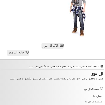
بلاگ ال مور
خانه ال مور
almor.ir - حقوق سایت ال مور محفوظ و متعلق به مالک ال مور است
ال مور
فشن و کالاهای لوکس - ال مور با برندهای معتبر همراه شما در دنیای لاکچری و فشن است
صفحات ال مور
درباره ما
تبلیغات در ال مور