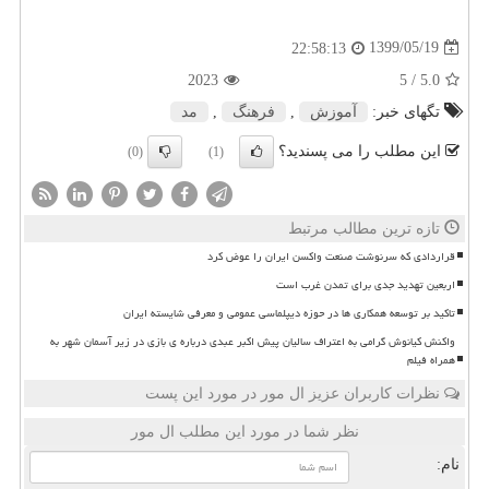
1399/05/19
22:58:13
2023
/ 5
5.0
تگهای خبر:
آموزش
,
فرهنگ
,
مد
این مطلب را می پسندید؟
(0)
(1)
تازه ترین مطالب مرتبط
قراردادی که سرنوشت صنعت واکسن ایران را عوض کرد
اربعین تهدید جدی برای تمدن غرب است
تاکید بر توسعه همکاری ها در حوزه دیپلماسی عمومی و معرفی شایسته ایران
واکنش کیانوش گرامی به اعتراف سالیان پیش اکبر عبدی درباره ی بازی در زیر آسمان شهر به
همراه فیلم
نظرات کاربران عزیز ال مور در مورد این پست
نظر شما در مورد این مطلب ال مور
نام: