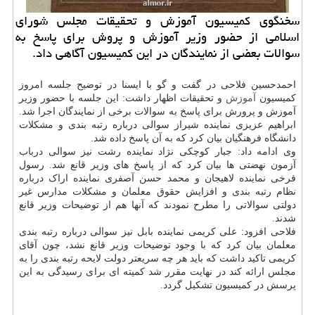
سخنگوی كمیسیون آموزش و تحقیقات مجلس شورای
اسلامی از حضور وزیر آموزش و پروش برای پاسخ به
سوالات بعضی از نمایندگان در این كمیسیون آگاهی داد.
احمدحسین فلاحی در گفت و گو با ایسنا در توضیح جلسه امروز
کمیسیون
آموزش
و تحقیقات اظهار داشت: این جلسه با حضور وزیر
آموزش و پرورش برای پاسخ به سوالات برخی از نمایندگان اجرا شد.
ابراهیم عزیزی نماینده شیراز سوالی درباره رتبه بندی و مشکلات
دانشگاه فرهنگیان بیان کرد که به آن پاسخ داده شد.
وی ادامه داد: جبار کوچکی نژاد نماینده رشت نیز سوالی درباب
آزمون نهضتی ها بیان کرد که از پاسخ های وزیر قانع شد. رسول
فرخی نماینده لاهیجان و محمد حسن آصفری نماینده اراک درباره
نظام رتبه بندی و افزایش حقوق معلمان و مشکلات مدارس غیر
دولتی سوالاتی را مطرح نمودند که آنها هم از توضیحات وزیر قانع
شدند.
فلاحی افزود: علی کریمی نماینده بابل نیز سوالی درباره رتبه بندی
معلمان بیان کرد که با وجود توضیحات وزیر قانع نشد، چون آقای
کریمی تاکید داشت که باید هر چه سریعتر دولت لایحه رتبه بندی را به
مجلس ارائه کند در نهایت مقرر شد کمیته ای برای رسیدگی به این
پرسش در کمیسیون تشکیل گردد.