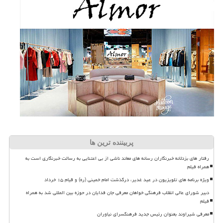
پربیننده ترین ها
رفتار های بزدلانه خبرنگاران رسانه های معاند ناشی از بی اعتنایی به رسالت خبرنگاری است به
همراه فیلم
ویژه برنامه های تلویزیون در عید غدیر، درگذشت امام خمینی (ره) و قیام ۱۵ خرداد
دبیر شورای عالی انقلاب فرهنگی خواهان معرفی جان فدایان در حوزه بین المللی شد به همراه
فیلم
معرفی شیراوند بعنوان رئیس جدید فرهنگسرای نیاوران