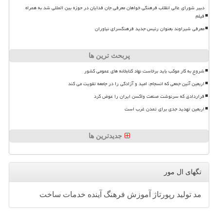
دبیر شورای عالی انقلاب فرهنگی خواهان معرفی جان فدایان در حوزه بین المللی شد به همراه
فیلم
معرفی شیراوند بعنوان رئیس جدید فرهنگسرای نیاوران
پربحث ترین ها
شروع به کار موکب باید برخاست نهاد کتابخانه های عمومی کشور
اربعین آئین جمعی که انسجام، امید و آزادگی را در جامعه تقویت می کند
قراردادی که سرنوشت صنعت واکسن ایران را عوض کرد
اربعین تهدید جدی برای تمدن غرب است
جدیدترین ها
تگهای ال مور
مد
تولید
رپورتاژ
آموزش
فرهنگ
آینده
خدمات
ساخت