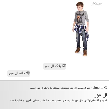
بلاگ ال مور
خانه ال مور
almor.ir - حقوق سایت ال مور محفوظ و متعلق به مالک ال مور است
ال مور
فشن و کالاهای لوکس - ال مور با برندهای معتبر همراه شما در دنیای لاکچری و فشن است