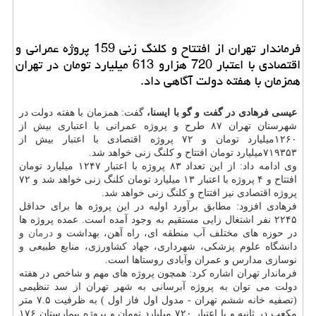
فرماندار تهران از افتتاح و كلنگ زنی 159 پروژه عمرانی و
اقتصادی با اعتبار 720 هزارو 613 میلیارد تومان در تهران
همزمان با هفته دولت آگاهی داد.
عیسی فرهادی در گفت و گو با ایسنا،
گفت: همزمان با هفته دولت در
شهرستان تهران ۸۷ طرح و پروژه عمرانی با اعتباری بیش از
۱۲۶۰میلیارد تومان و ۷۲ پروژه اقتصادی با اعتبار بیش از
۷۱۹۳۵۳میلیارد تومان افتتاح و کلنگ زنی خواهد شد.
وی ادامه داد: از این تعداد ۸۳ پروژه با اعتبار ۱۲۴۷ میلیارد تومان
افتتاح و ۴ پروژه با اعتبار ۱۳ میلیارد تومان کلنگ زنی خواهد شد و ۷۲
پروژه اقتصادی نیز افتتاح و کلنگ زنی خواهد شد.
فرهادی افزود: مطابق برآورد اولیه در این پروژه ها برای حداقل
۲۲۴۵ نفر اشتغال زایی مستقیم به وجود آمده است. عمده پروژه ها
در حوزه های مختلف آب منطقه ای، راه آهن، بهداشت و
درمان
و
دانشگاه علوم پزشکی، شهرداری، جهاد کشاورزی، منابع طبیعی و
نوسازی مدارس و عمران وآبادی روستاها است.
فرماندار تهران اشاره کرد: همچون پروژه های مهم و شاخص در هفته
دولت می توان به پروژه آبرسانی به شهر تهران از سد تنظیمی
(تصفیه خانه ششم تهران - مدول اول فاز اول ) به ظرفیت ۷.۵ متر
مکعب در ثانیه و با اعتبار ۷۲۰ میلیارد تومان و پروژه بیمارستان ۱۷۶