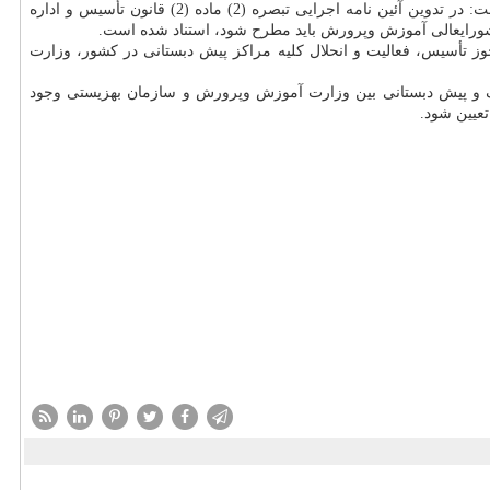
به گزارش ال مور به نقل از ایسنا، مجتبی زینی وند رئیس سازمان مدارس و مراکز غیردولتی وزارت آموزش وپرورش هم در این نشست، اظهار داشت: در تدوین آئین نامه اجرایی تبصره (2) ماده (2) قانون تأسیس و اداره
 مبنای مصوبه 422 شورایعالی انقلاب فرهنگی، مرجع صدور مجوز تأسیس، فعالیت و انحلال کلیه مراکز پیش دبستانی در کشور، وزارت
دک و پیش دبستانی بین وزارت آموزش وپرورش و سازمان بهزیستی وجود