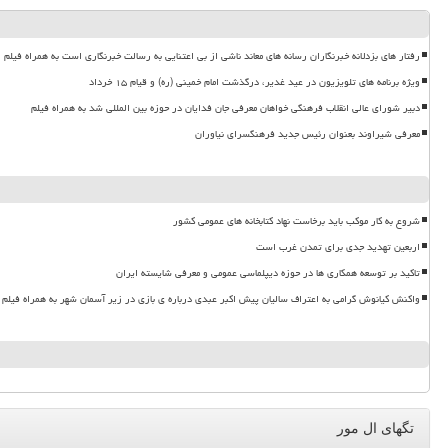
رفتار های بزدلانه خبرنگاران رسانه های معاند ناشی از بی اعتنایی به رسالت خبرنگاری است به همراه فیلم
ویژه برنامه های تلویزیون در عید غدیر، درگذشت امام خمینی (ره) و قیام ۱۵ خرداد
دبیر شورای عالی انقلاب فرهنگی خواهان معرفی جان فدایان در حوزه بین المللی شد به همراه فیلم
معرفی شیراوند بعنوان رئیس جدید فرهنگسرای نیاوران
شروع به کار موکب باید برخاست نهاد کتابخانه های عمومی کشور
اربعین تهدید جدی برای تمدن غرب است
تاکید بر توسعه همکاری ها در حوزه دیپلماسی عمومی و معرفی شایسته ایران
واکنش کیانوش گرامی به اعتراف سالیان پیش اکبر عبدی درباره ی بازی در زیر آسمان شهر به همراه فیلم
تگهای ال مور