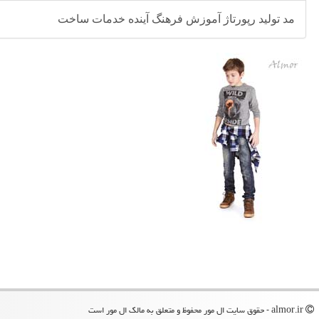
مد
تولید
رپورتاژ
آموزش
فرهنگ
آینده
خدمات
ساخت
almor.ir - حقوق سایت ال مور محفوظ و متعلق به مالک ال مور است