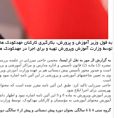
به قول وزیر آموزش و پرورش، بكارگیری كاركنان مهدكودك ها
توسط وزارت آموزش وپرورش تهیه و برای اجرا در مهدكودك ها 
به گزارش ال مور به نقل از ایسنا،
محسن حاجی میرزایی در جلسه بررسی وض
تبصره (2) ماده (2) قانون تأسیس و اداره مدارس و مراکز آموزشی و پرورشی غیردولتی مصوب اردیبهشت ماه 99 اظهار داشت: طبق این آئین نامه مسئولیت و صدور
است و صدور مجوز تأسیس پیش دبستانی هم بر عهده وزارت
آموزش
وپر
وی به تعیین شاخصهای آموزشی و پرورشی در این آئین نامه اشاره نمود
است.
حاجی میرزایی تاکید کرد: طبق این آئین نامه مقرر شده است که محت
بهزیستی برای اجرا ابلاغ شود.
وزیر آموزش وپرورش به ماده 8 و 9 این آئین
آموزش محتوای آموزشی به مؤسسان و کارکنان مهدکودک، توسط وزارت آمو
گروه سنی 4 تا 6 سالگی بعنوان دوره پیش دبستانی و پیش از 4 سالگی دوره مهدکودک تعیین شود