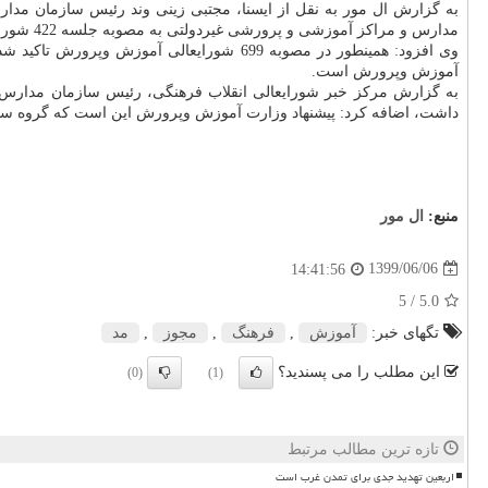
مدارس و مراکز آموزشی و پرورشی غیردولتی به مصوبه جلسه 422 شورایعالی انقلاب فرهنگی در خصوص اینکه کلیه مسائل آموزش پیش دبستانی در شورایعالی آموزش وپرورش باید مطرح شود، استناد شده است.
آموزش وپرورش است.
به گزارش مرکز خبر شورایعالی انقلاب فرهنگی، رئیس سازمان مدارس و
داشت، اضافه کرد: پیشنهاد وزارت آموزش وپرورش این است که گروه سنی 4 تا 6 سالگی بعنوان دوره پیش دبستانی و پیش از 4 سالگی دوره مهدکودک تعیی
منبع:
ال مور
1399/06/06
14:41:56
/ 5
5.0
تگهای خبر:
آموزش
,
فرهنگ
,
مجوز
,
مد
این مطلب را می پسندید؟
(0)
(1)
تازه ترین مطالب مرتبط
اربعین تهدید جدی برای تمدن غرب است