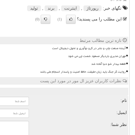
تگهای خبر:
رپورتاژ
,
اینترنت
,
برند
,
تولید
این مطلب را می پسندید؟
(0)
(1)
تازه ترین مطالب مرتبط
آینده صنعت چاپ و نشر در گرو نوآوری و تحول دیجیتال است
مهران مدیری باردیگر مسعود شصت چی می شود
قطعه بیدار شو دنیا آماده شد
روایت گر جنگ باید زبان حقیقت، حافظ امنیت و پاسدار انسجام ملی باشد
نظرات کاربران عزیز ال مور در مورد این پست
نام:
ایمیل:
نظر شما: