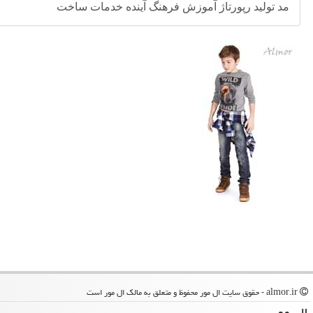
مد
تولید
رپورتاژ
آموزش
فرهنگ
آینده
خدمات
ساخت
almor.ir - حقوق سایت ال مور محفوظ و متعلق به مالک ال مور است
ال مور