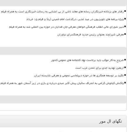
رفتار های بزدلانه خبرنگاران رسانه های معاند ناشی از بی اعتنایی به رسالت خبرنگاری است به همراه فیلم
ویژه برنامه های تلویزیون در عید غدیر، درگذشت امام خمینی (ره) و قیام ۱۵ خرداد
دبیر شورای عالی انقلاب فرهنگی خواهان معرفی جان فدایان در حوزه بین المللی شد به همراه فیلم
معرفی شیراوند بعنوان رئیس جدید فرهنگسرای نیاوران
شروع به کار موکب باید برخاست نهاد کتابخانه های عمومی کشور
اربعین تهدید جدی برای تمدن غرب است
تاکید بر توسعه همکاری ها در حوزه دیپلماسی عمومی و معرفی شایسته ایران
واکنش کیانوش گرامی به اعتراف سالیان پیش اکبر عبدی درباره ی بازی در زیر آسمان شهر به همراه فیلم
تگهای ال مور