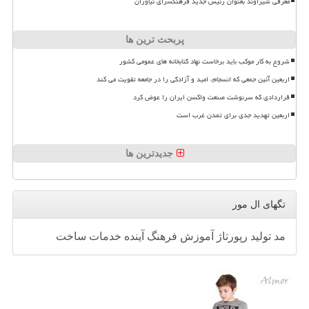
معرفی شیراوند بعنوان رئیس جدید فرهنگسرای نیاوران
پربحث ترین ها
شروع به کار موکب باید برخاست نهاد کتابخانه های عمومی کشور
اربعین آئین جمعی که انسجام، امید و آزادگی را در جامعه تقویت می کند
قراردادی که سرنوشت صنعت واکسن ایران را عوض کرد
اربعین تهدید جدی برای تمدن غرب است
جدیدترین ها
تگهای ال مور
مد
تولید
رپورتاژ
آموزش
فرهنگ
آینده
خدمات
ساخت