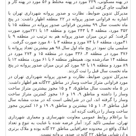
در پهنه مسکونی، ۲۲۹ مورد در پهنه مختلط و ۵۶ مورد در پهنه کار و
فعالیت جای گرفته اند.
مدیرکل تدوین ضوابط، نظارت و صدور پروانه شهرداری تهران با
اشاره به فراوانی صدور پروانه در ۲۲ منطقه اظهار داشت: در پنج
ماه نخست سال ۹۹ بیشترین فراوانی صدور پروانه در منطقه ۱۵ با
۳۵۲ مورد، منطقه ۴ با ۲۴۳ مورد و منطقه ۱۴ با ۲۲۱مورد صورت
گرفت؛ کم ترین میزان صدور پروانه هم به ترتیب در منطقه ۹ با
۴۱مورد، منطقه ۶ با ۷۴ مورد و منطقه ۳ با ۸۰ مورد صورت گرفت.
سلیمی بیان نمود: در پنج ماه اول سال ۹۸ هم بیشترین تعداد پروانه با
۳۷۶ مورد در منطقه ۴، ۳۳۶ مورد در منطقه ۱۵ و ۲۷۴ مورد در
منطقه ۱۴ صادرشده بود، همینطور منطقه ۶ با ۶۱ مورد، منطقه ۱۲ با
۸۹ مورد و منطقه ۱۹ با ۹۳ مورد کم ترین میزان صدور پروانه در پنج
ماه نخست سال قبل را ثبت کردند.
مدیرکل تدوین ضوابط، نظارت و صدور پروانه شهرداری تهران در
مورد فراوانی متراژ ساخت وساز در مناطق ۲۲گانه هم اظهار داشت:
در ۵ ماه نخست سال مناطق۵، ۴ و ۱۵ مجوز بیشترین متراژ ساخت
وساز را داشته و مناطق ۹، ۱۹ و ۱۶ مجوز کمترین متراژ ساخت
وساز را گرفته اند، این در شرایطی است که در مدت مشابه سال
قبل مناطق ۴، ۱ و ۱۵ بیشترین و مناطق ۹، ۱۹ و ۱۶ کمترین مجوز
ساخت وساز را دریافت کرده اند.
بنا براعلام روابط عمومی معاونت شهرسازی و معماری شهرداری
تهران، سلیمی تاکید کرد: آمار عرضه شده با عنایت به تنوع و تعداد
املاک واقع در محدوده جغرافیایی مناطق ۲۲ گانه بوده و ملاک برتری
و ارزشیابی مناطق ۲۲ گانه در صدور پروانه نیست.