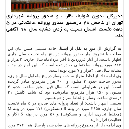
مدیركل تدوین ضوابط، نظارت و صدور پروانه شهرداری
تهران از كاهش ۲۸ درصدی صدور پروانه ساختمانی در ۵
ماهه نخست امسال نسبت به زمان مشابه سال ۹۸ آگاهی
داد.
به گزارش ال مور به نقل از ایسنا،
حامد سلیمی ضمن بیان این
مطلب با تشریح آمار صدور پروانه در پنج ماه نخست سال جاری
اظهار داشت: از آغاز فروردین تا آخر مردادماه سال جاری، ۲ هزار و
۸۸۲ مورد پروانه ساختمانی صادرشده است که این آمار در مدت
مشابه سال قبل ۴هزار و ۷ مورد بوده است.
وی ادامه داد: از لحاظ متراژ
ساخت
وساز در پنج ماه اول سال جاری،
مجوز
ساخت حدود ۳ میلیون و ۹۰۰ هزار مترمربع صادر گردیده
است؛ این در شرایطی است که سال قبل مجوز ساخت حدود ۴
میلیون و ۹۵۰ هزار مترمربع صادرشده بود که شاهد کاهش ۲۱
درصدی ساخت وساز از لحاظ متراژ هم هستیم.
سلیمی اظهار داشت: از تعداد پروانه های صادره در ۵ ماه نخست
سال جاری، ۲۶۵۵ مورد در پهنه R (مسکونی) ۱۷۱ مورد در پهنه M
(مختلط تجاری، اداری و مسکونی) و ۵۶ مورد در پهنه S (کار و
فعالیت) قرار دارند.
وی ادامه داد: از مجموع پروانه های صادرشده پارسال هم ۳۷۲۰ مورد