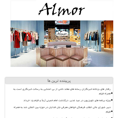
پربیننده ترین ها
رفتار های بزدلانه خبرنگاران رسانه های معاند ناشی از بی اعتنایی به رسالت خبرنگاری است به
همراه فیلم
ویژه برنامه های تلویزیون در عید غدیر، درگذشت امام خمینی (ره) و قیام ۱۵ خرداد
دبیر شورای عالی انقلاب فرهنگی خواهان معرفی جان فدایان در حوزه بین المللی شد به همراه
فیلم