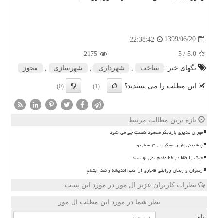
1399/06/20
22:38:42
2175
/ 5
5.0
تگهای خبر:
ساخت
,
شهرداری
,
شهرسازی
,
مجوز
این مطلب را می پسندید؟
(0)
(1)
تازه ترین مطالب مرتبط
مهران مدیری باردیگر مسعود شصت چی می شود
پیشبینی بازار مسکن در ۳ سناریو
جنگ را فقط در خط مقدم نمی نویسند
رضوان و ریحان روایتی قاجاری از ادب، اندیشه و نقد اجتماع
نظرات کاربران عزیز ال مور در مورد این پست
نظر شما در مورد این مطلب ال مور
نام: