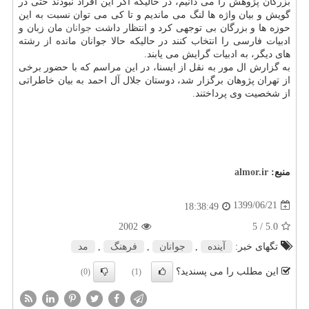
بزرگان پژوهش را می دانیم، در حالیکه اگر این افراد نبودند حتی در
گویش و بیان واژه ها لنگ می ماندیم و تا کی می توان نسبت به این
حوزه ها و بزرگان بی توجهی کرد و انتظار داشت
جوانان
مان زبان و
ادبیات فارسی را انتخاب کنند در حالیکه حالا جوانان مانده از رشته
های دیگر، به ادبیات گرایش می یابند.
به گزارش ال مور به نقل از ایسنا، در این مراسم که با حضور برخی
از تهران پژوهان برگزار شد، دوستان جلال آل احمد به بیان خاطراتی
از شخصیت وی پرداختند.
منبع:
almor.ir
1399/06/21
18:38:49
2002
/ 5
5.0
تگهای خبر:
آینده
,
جوانان
,
فرهنگ
,
مد
این مطلب را می پسندید؟
(0)
(1)