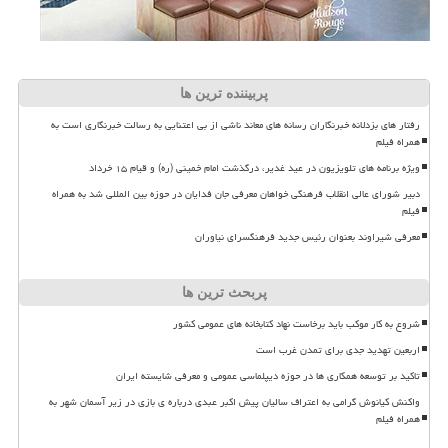
پربیننده ترین ها
رفتار های بزدلانه خبرنگاران رسانه های معاند ناشی از بی اعتنایی به رسالت خبرنگاری است به
همراه فیلم
ویژه برنامه های تلویزیون در عید غدیر، درگذشت امام خمینی (ره) و قیام ۱۵ خرداد
دبیر شورای عالی انقلاب فرهنگی خواهان معرفی جان فدایان در حوزه بین المللی شد به همراه
فیلم
معرفی شیراوند بعنوان رئیس جدید فرهنگسرای نیاوران
پربحث ترین ها
شروع به کار موکب باید برخاست نهاد کتابخانه های عمومی کشور
اربعین تهدید جدی برای تمدن غرب است
تاکید بر توسعه همکاری ها در حوزه دیپلماسی عمومی و معرفی شایسته ایران
واکنش کیانوش گرامی به اعتراف سالیان پیش اکبر عبدی درباره ی بازی در زیر آسمان شهر به
همراه فیلم