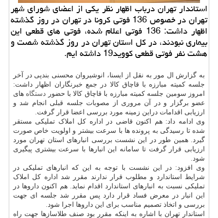
استاندار تهران درباب اظهار نظر یكی از اعضای شورای شهر
تهران در خصوص 136 فوتی كرونا در تهران در روز گذشته
اظهار داشت: 136 فوتی اعلام شده، فوتی های قطعی این
بیماری نبودند، در كل استان تهران در روز گذشته شصت و
هشت نفر فوتی قطعی كووید19 داشته ایم.
به گزارش ال مور به نقل از ایسنا، انوشیروان محسنی بندپی در آخر
جلسه کمیته مبارزه با قاچاق کالا در جمع خبرنگاران اظهار داشت:
امروز سومین جلسه کمیته مبارزه با قاچاق کالا با حضور
دستگاه
های
عضو برگزار و در آن مروری از مصوبات جلسه قبلی انجام شد و
ارزیابی اقدامات دراین زمینه مورد بررسی اعضا قرار گرفت.
وی ادامه داد: هم اکنون قاضی در اداره کل املاک تملیکی مستقر
شده تا رسیدگی به پرونده ها با سرعت بیشتر و اولویت خاص صورت
گیرد. همین طور در این نشست بررسی انبارهای استان تهران مورد
ارزیابی قرار گرفت تا سامانه این انبارها با سرعت بیشتری پیگیری
شود.
وی افزود: در این نشست با توجه به این که انبارهای تملیکی در
شرایط استاندارد و مطلوب قرار ندارند مقرر شد اداره کل املاک
تملیکی نسبت به انبارهای استاندارد اقدام نماید. هم اکنون داروها در
این انبار در معرض فساد قرار دارد پس مقرر شد جلسه ای جهت
بررسی و اتخاذ تصمیم مناسب برای این داروها اجرا شود.
استاندار تهران با اشاره به اینکه مقرر بود صنف طلاسازها جهت راه