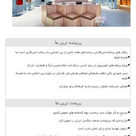
پربیننده ترین ها
رفتار های بزدلانه خبرنگاران رسانه های معاند ناشی از بی اعتنایی به رسالت خبرنگاری است به
همراه فیلم
ویژه برنامه های تلویزیون در عید غدیر، درگذشت امام خمینی (ره) و قیام ۱۵ خرداد
دبیر شورای عالی انقلاب فرهنگی خواهان معرفی جان فدایان در حوزه بین المللی شد به همراه
فیلم
معرفی شیراوند بعنوان رئیس جدید فرهنگسرای نیاوران
پربحث ترین ها
شروع به کار موکب باید برخاست نهاد کتابخانه های عمومی کشور
قراردادی که سرنوشت صنعت واکسن ایران را عوض کرد
اربعین تهدید جدی برای تمدن غرب است