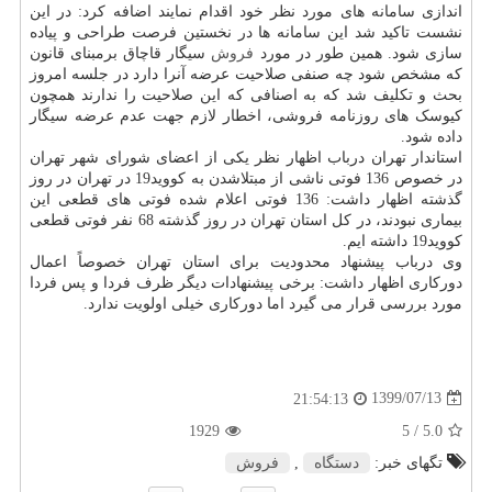
اندازی سامانه های مورد نظر خود اقدام نمایند اضافه کرد: در این
نشست تاکید شد این سامانه ها در نخستین فرصت طراحی و پیاده
سازی شود. همین طور در مورد
فروش
سیگار قاچاق برمبنای قانون
که مشخص شود چه صنفی صلاحیت عرضه آنرا دارد در جلسه امروز
بحث و تکلیف شد که به اصنافی که این صلاحیت را ندارند همچون
کیوسک های روزنامه فروشی، اخطار لازم جهت عدم عرضه سیگار
داده شود.
استاندار تهران درباب اظهار نظر یکی از اعضای شورای شهر تهران
در خصوص 136 فوتی ناشی از مبتلاشدن به کووید19 در تهران در روز
گذشته اظهار داشت: 136 فوتی اعلام شده فوتی های قطعی این
بیماری نبودند، در کل استان تهران در روز گذشته 68 نفر فوتی قطعی
کووید19 داشته ایم.
وی درباب پیشنهاد محدودیت برای استان تهران خصوصاً اعمال
دورکاری اظهار داشت: برخی پیشنهادات دیگر ظرف فردا و پس فردا
مورد بررسی قرار می گیرد اما دورکاری خیلی اولویت ندارد.
1399/07/13
21:54:13
1929
/ 5
5.0
تگهای خبر:
دستگاه
,
فروش