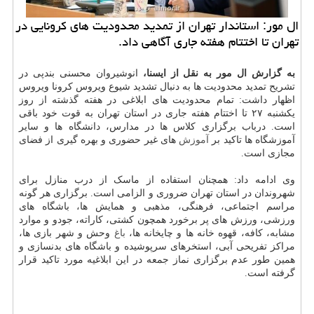
ال مور: استاندار تهران از تمدید محدودیت های كرونایی در
تهران تا اختتام هفته جاری آگاهی داد.
به گزارش ال مور به نقل از ایسنا،
انوشیروان محسنی بندپی در
تشریح تمدید محدودیت ها به دنبال تشدید شیوع ویروس کرونا ویروس
اظهار داشت: تمام محدودیت های ابلاغی در هفته گذشته از روز
یکشنبه ۲۷ تا اختتام هفته جاری در استان تهران به قوت خود باقی
است. درباب برگزاری کلاس ها در مدارس، دانشگاه ها و سایر
آموزشگاه ها تاکید بر
آموزش
های غیر حضوری و بهره گیری از فضای
مجازی است.
وی ادامه داد: همچنان استفاده از ماسک از درب منازل برای
شهروندان در استان تهران ضروری و الزامی است. برگزاری هر گونه
مراسم اجتماعی، فرهنگی، مذهبی و همایش ها، باشگاه های
ورزشی، ورزش های پر برخورد همچون کشتی، کاراته، جودو و موارد
مشابه، کافه، قهوه خانه ها و چایخانه ها،
باغ
وحش و شهر بازی ها،
مراکز تفریحی آبی، استخرهای سرپوشیده و باشگاه های بدنسازی و
همین طور عدم برگزاری نماز جمعه در این ابلاغیه مورد تاکید قرار
گرفته است.