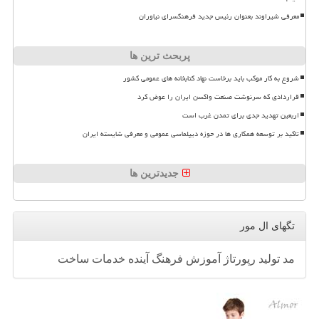
معرفی شیراوند بعنوان رئیس جدید فرهنگسرای نیاوران
پربحث ترین ها
شروع به کار موکب باید برخاست نهاد کتابخانه های عمومی کشور
قراردادی که سرنوشت صنعت واکسن ایران را عوض کرد
اربعین تهدید جدی برای تمدن غرب است
تاکید بر توسعه همکاری ها در حوزه دیپلماسی عمومی و معرفی شایسته ایران
جدیدترین ها
تگهای ال مور
مد
تولید
رپورتاژ
آموزش
فرهنگ
آینده
خدمات
ساخت