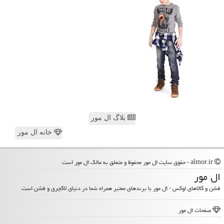
بلاگ ال مور
خانه ال مور
almor.ir - حقوق سایت ال مور محفوظ و متعلق به مالک ال مور است
ال مور
فشن و کالاهای لوکس - ال مور با برندهای معتبر همراه شما در دنیای لاکچری و فشن است
صفحات ال مور