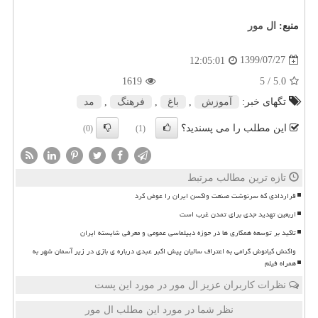
منبع:
ال مور
1399/07/27
12:05:01
1619
/ 5
5.0
تگهای خبر:
آموزش
,
باغ
,
فرهنگ
,
مد
این مطلب را می پسندید؟
(0)
(1)
تازه ترین مطالب مرتبط
قراردادی که سرنوشت صنعت واکسن ایران را عوض کرد
اربعین تهدید جدی برای تمدن غرب است
تاکید بر توسعه همکاری ها در حوزه دیپلماسی عمومی و معرفی شایسته ایران
واکنش کیانوش گرامی به اعتراف سالیان پیش اکبر عبدی درباره ی بازی در زیر آسمان شهر به
همراه فیلم
نظرات کاربران عزیز ال مور در مورد این پست
نظر شما در مورد این مطلب ال مور