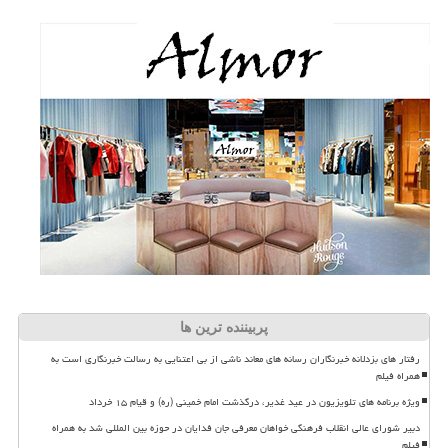
پربیننده ترین ها
رفتار های بزدلانه خبرنگاران رسانه های معاند ناشی از بی اعتنایی به رسالت خبرنگاری است به
همراه فیلم
ویژه برنامه های تلویزیون در عید غدیر، درگذشت امام خمینی (ره) و قیام ۱۵ خرداد
دبیر شورای عالی انقلاب فرهنگی خواهان معرفی جان فدایان در حوزه بین المللی شد به همراه
فیلم