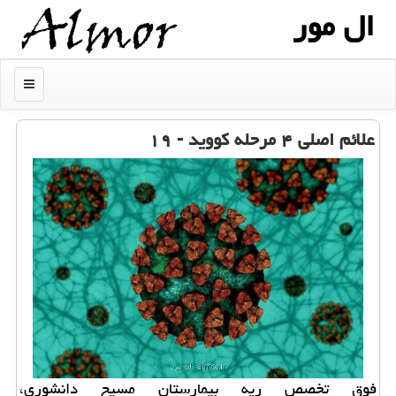
ال مور
منو
علائم اصلی ۴ مرحله كووید - ۱۹
فوق تخصص ریه بیمارستان مسیح دانشوری،