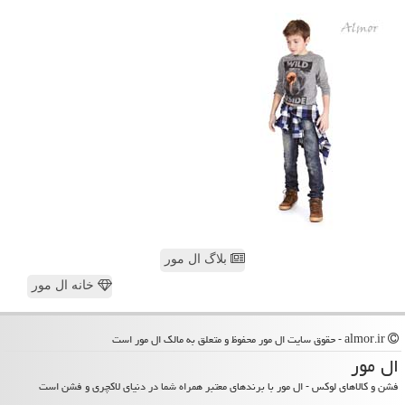
بلاگ ال مور
خانه ال مور
almor.ir - حقوق سایت ال مور محفوظ و متعلق به مالک ال مور است
ال مور
فشن و کالاهای لوکس - ال مور با برندهای معتبر همراه شما در دنیای لاکچری و فشن است