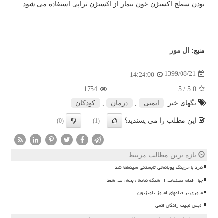
بودن سطح اکسیژن خون بیمار از اکسیژن تراپی استفاده می شود.
منبع:
ال مور
1399/08/21
14:24:00
1754
/ 5
5.0
تگهای خبر:
ایمنی
,
درمان
,
كودكان
این مطلب را می پسندید؟
(0)
(1)
تازه ترین مطالب مرتبط
نبرد با خرچنگ پویانمائی تابستانی سینماها شد
چهار فیلم سینمایی از شبکه نمایش پخش می شود
مروری بر فیلمهای امروز تلویزیون
انجمن نجیب زادگان اتمی