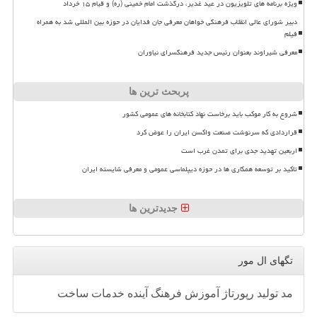
ویژه برنامه های تلویزیون در عید غدیر، درگذشت امام خمینی (ره) و قیام ۱۵ خرداد
دبیر شورای عالی انقلاب فرهنگی خواهان معرفی جان فدایان در حوزه بین المللی شد به همراه
فیلم
معرفی شیراوند بعنوان رئیس جدید فرهنگسرای نیاوران
پربحث ترین ها
شروع به کار موکب باید برخاست نهاد کتابخانه های عمومی کشور
قراردادی که سرنوشت صنعت واکسن ایران را عوض کرد
اربعین تهدید جدی برای تمدن غرب است
تاکید بر توسعه همکاری ها در حوزه دیپلماسی عمومی و معرفی شایسته ایران
جدیدترین ها
تگهای ال مور
مد
تولید
رپورتاژ
آموزش
فرهنگ
آینده
خدمات
ساخت