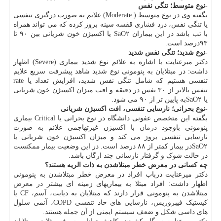
-نوع متوسط؛ تنگی نفس
بگفته وی در نوع متوسط ( Moderate) علایم به صورت درگیری تنفسی
یا تنگی نفس، درد فشاری قفسه سینه بروز کرده که می تواند همراه
با تب باشد در این بیماران SaO۲ یا اکسیژن خون شریانی بین ۹۰ تا
۹۳درصد است.
-نوع شدید؛ تنگی نفس شدید
دکتر میرعنایت با اشاره به علائم نوع شدید بیماری (Severe) اظهار
داشت: در مبتلایان به پنومونی نوع شدید شاهد پیشرفت سریع علایم
تنفسی هستیم که شامل تنگی نفس شدید، افزایش تعداد یا rate
تنفس بالاتر از ۳۰ نفس در دقیقه و افت میزان اکسیژن خون شریانی
یا SaO۲به پایین تر از ۹۰ می شود.
-نوع بحرانی؛ نارسایی تنفسی، افت اکسیژن شریانی
بگفته این متخصص عفونی دانشگاه در نوع بحرانی یا Critical بیماری
پنومونی باوجود
درمان
با اکسیژن غیرتهاجمی علائم به صورت
نارسایی تنفسی بروز می کند و میزان اکسیژن خون شریانی یا
SaO۲در بیمار کمتر از ۸۸ درصد است. در این وضعیت بیمار ممکنست
در حالت شوک و گرفتار نارسائی چند ارگان باشد.
چه کسانی در معرض خطر مبتلاشدن به ذات الریه هستند؟
دکتر میرعنایت درباب افراد در معرض خطر مبتلاشدن به پنومونی
اظهار داشت: افراد مبتلا به بیماریهای زمینه ای بیشتر در معرض
مبتلاشدن به پنومونی قرار دارند که مبتلایان به دیابت، آسم، CF یا
کیستیک فیبروزیس، نارسایی های حاد تنفسی COPD، آنمی سلول
های داسی شکل و ضعف سیستم ایمنی از آن جمله هستند.