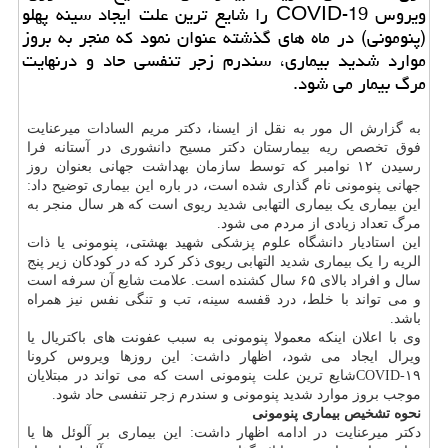
ویروس COVID-19 را شایع ترین علت ایجاد سینه پهلو
(پنومونی) در ماه های گذشته عنوان نمود كه منجر به بروز
موارد شدید بیماری، سندرم زجر تنفسی حاد و درنهایت
مرگ بیمار می شود.
به گزارش ال مور به نقل از ایسنا، دکتر مریم السادات میرعنایت
فوق تخصص ریه بیمارستان دکتر مسیح دانشوری در آستانه فرا
رسیدن ۱۲ نوامبر که توسط سازمان بهداشت جهانی بعنوان روز
جهانی پنومونی نام گذاری شده است، در باره این بیماری توضیح داد:
این بیماری یک بیماری التهابی شدید ریوی است که هر سال منجر به
مرگ تعداد زیادی از مردم می شود.
این استادیار دانشگاه علوم پزشکی شهید بهشتی، پنومونی یا ذات
الریه را یک بیماری شدید التهابی ریوی ذکر کرد که در کودکان زیر پنج
سال و افراد بالای ۶۵ سال کشنده است. علامت شایع آن سرفه است
و می تواند با خلط، درد قفسه سینه، تب و تنگی نفس نیز همراه
باشد.
وی با اعلان اینکه معمولا پنومونی به سبب عفونت های باکتریال یا
ویرال ایجاد می شود، اظهار داشت: این روزها ویروس کرونا
COVID-۱۹شایع ترین علت پنومونی است که می تواند در مبتلایان
موجب بروز موارد شدید پنومونی و سندرم زجر تنفسی حاد شود.
نحوه تشخیص بیماری پنومونی
دکتر میرعنایت در ادامه اظهار داشت: این بیماری بر آلوئل ها یا