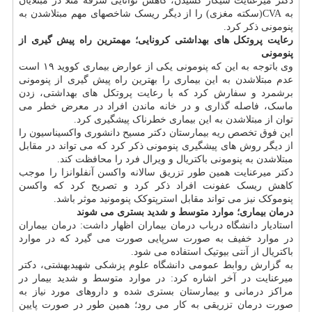
دکتر میرعنایت سیگار کشیدن، کاهش توانایی سرفه مثلا در مبتلایان
به CVA(سکته مغزی) را از دیگر ریسک شاخصهای مهم مبتلاشدن به
پنومونی ذکر کرد.
رعایت پروتکل های بهداشتی کرونایی؛ مهمترین راه پیش گیری از
پنومونی
وی باتوجه به این که پنومونی یکی از عوارض بیماری کووید ۱۹ است
عدم مبتلاشدن به این بیماری را بهترین راه پیش گیری از پنومونی
برشمرد و سفارش کرد که با رعایت پروتکل های بهداشتی، زدن
ماسک، فاصله گذاری و در خانه ماندن افراد در معرض خطر می
توان از مبتلاشدن به این بیماری خطرناک پیشگیری کرد.
این فوق تخصص ریه بیمارستان دکتر مسیح دانشوری واکسیناسیون را
از دیگر روش های پیشگیری پنومونی ذکر کرد که می تواند در مقابل
مبتلاشدن به پنومونی باکتریال و ویرال فرد را محافظت کند.
دکتر میرعنایت همین طور تزریق سالانه واکسن آنفلوانزا را موجب
کاهش ریسک عفونت افراد ذکر کرد و تصریح کرد که واکسن
پنوموکک نیز می تواند مقابل استرپتوکک پنومونید موثر باشد.
درمان بیماری؛ موارد متوسط و شدید بستری می شوند
استادیار دانشگاه درباب درمان بیماران اظهار داشت: درمان بیماران
در موارد خفیف به صورت سرپایی صورت می گیرد که در موارد
باکتریال از آنتی بیوتیک استفاده می شود.
به گزارش روابط عمومی دانشگاه علوم پزشکی شهیدبهشتی، دکتر
میرعنایت در آخر اشاره کرد: در موارد متوسط و شدید بیمار در
مراکز درمانی و بیمارستان بستری شده و داروهای مورد نیاز به
صورت درمان تزریقی به کار می رود؛ همین طور در صورت پایین