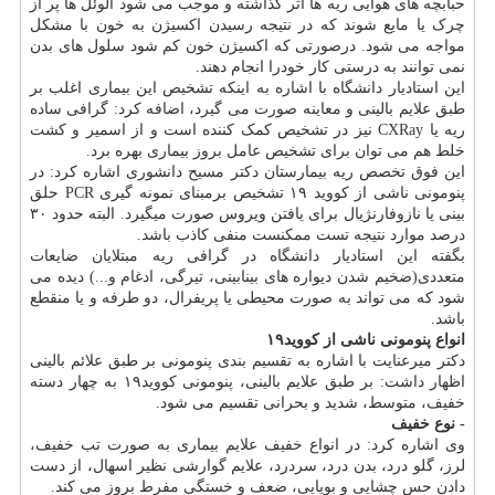
حبابچه های هوایی ریه ها اثر گذاشته و موجب می شود آلوئل ها پر از
چرک یا مایع شوند که در نتیجه رسیدن اکسیژن به خون با مشکل
مواجه می شود. درصورتی که اکسیژن خون کم شود سلول های بدن
نمی توانند به درستی کار خودرا انجام دهند.
این استادیار دانشگاه با اشاره به اینکه تشخیص این بیماری اغلب بر
طبق علایم بالینی و معاینه صورت می گیرد، اضافه کرد: گرافی ساده
ریه یا CXRay نیز در تشخیص کمک کننده است و از اسمیر و کشت
خلط هم می توان برای تشخیص عامل بروز بیماری بهره برد.
این فوق تخصص ریه بیمارستان دکتر مسیح دانشوری اشاره کرد: در
پنومونی ناشی از کووید ۱۹ تشخیص برمبنای نمونه گیری PCR حلق
بینی یا نازوفارنژیال برای یافتن ویروس صورت میگیرد. البته حدود ۳۰
درصد موارد نتیجه تست ممکنست منفی کاذب باشد.
بگفته این استادیار دانشگاه در گرافی ریه مبتلایان ضایعات
متعددی(ضخیم شدن دیواره های بینابینی، تیرگی، ادغام و...) دیده می
شود که می تواند به صورت محیطی یا پریفرال، دو طرفه و یا منقطع
باشد.
انواع پنومونی ناشی از کووید۱۹
دکتر میرعنایت با اشاره به تقسیم بندی پنومونی بر طبق علائم بالینی
اظهار داشت: بر طبق علایم بالینی، پنومونی کووید۱۹ به چهار دسته
خفیف، متوسط، شدید و بحرانی تقسیم می شود.
- نوع خفیف
وی اشاره کرد: در انواع خفیف علایم بیماری به صورت تب خفیف،
لرز، گلو درد، بدن درد، سردرد، علایم گوارشی نظیر اسهال، از دست
دادن حس چشایی و بویایی، ضعف و خستگی مفرط بروز می کند.