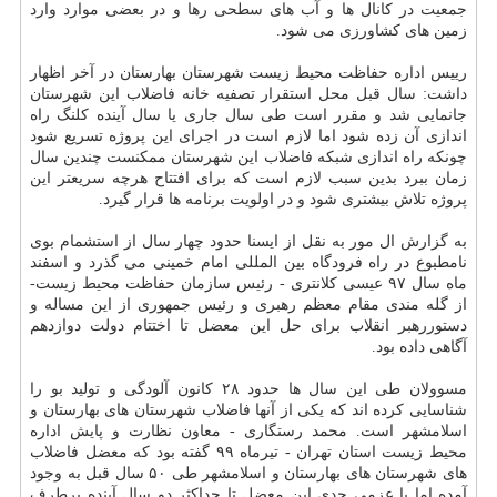
جمعیت در کانال ها و آب های سطحی رها و در بعضی موارد وارد
زمین های کشاورزی می شود.
رییس اداره حفاظت محیط زیست شهرستان بهارستان در آخر اظهار
داشت: سال قبل محل استقرار تصفیه خانه فاضلاب این شهرستان
جانمایی شد و مقرر است طی سال جاری یا سال آینده کلنگ راه
اندازی آن زده شود اما لازم است در اجرای این پروژه تسریع شود
چونکه راه اندازی شبکه فاضلاب این شهرستان ممکنست چندین سال
زمان ببرد بدین سبب لازم است که برای افتتاح هرچه سریعتر این
پروژه تلاش بیشتری شود و در اولویت برنامه ها قرار گیرد.
به گزارش ال مور به نقل از ایسنا حدود چهار سال از استشمام بوی
نامطبوع در راه فرودگاه بین المللی امام خمینی می گذرد و اسفند
ماه سال ۹۷ عیسی کلانتری - رئیس سازمان حفاظت محیط زیست-
از گله مندی مقام معظم رهبری و رئیس جمهوری از این مساله و
دستوررهبر انقلاب برای حل این معضل تا اختتام دولت دوازدهم
آگاهی داده بود.
مسوولان طی این سال ها حدود ۲۸ کانون آلودگی و تولید بو را
شناسایی کرده اند که یکی از آنها فاضلاب شهرستان های بهارستان و
اسلامشهر است. محمد رستگاری - معاون نظارت و پایش اداره
محیط زیست استان تهران - تیرماه ۹۹ گفته بود که معضل فاضلاب
های شهرستان های بهارستان و اسلامشهر طی ۵۰ سال قبل به وجود
آمده اما با عزمی جدی این معضل تا حداکثر دو سال آینده برطرف