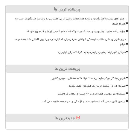
پربیننده ترین ها
رفتار های بزدلانه خبرنگاران رسانه های معاند ناشی از بی اعتنایی به رسالت خبرنگاری است به
همراه فیلم
ویژه برنامه های تلویزیون در عید غدیر، درگذشت امام خمینی (ره) و قیام ۱۵ خرداد
دبیر شورای عالی انقلاب فرهنگی خواهان معرفی جان فدایان در حوزه بین المللی شد به همراه
فیلم
معرفی شیراوند بعنوان رئیس جدید فرهنگسرای نیاوران
پربحث ترین ها
شروع به کار موکب باید برخاست نهاد کتابخانه های عمومی کشور
خبرنگاران در سخت ترین شرایط کنار ملت بودند
سینماها در دومین هفته مرداد ۴۴ میلیارد تومان فروختند
اربعین آئین جمعی که انسجام، امید و آزادگی را در جامعه تقویت می کند
جدیدترین ها