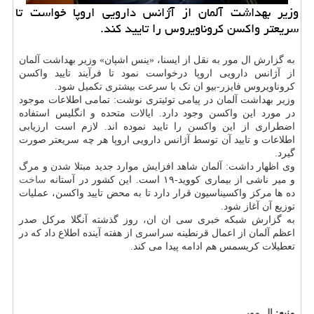
وزیر بهداشت آلمان از آژانس دارویی اروپا خواست تا
سریعتر واکسن کروناویروس را تایید کند.
به گزارش ال مور به نقل از ایسنا، «ینس اشپان» وزیر بهداشت آلمان
از آژانس دارویی اروپا درخواست نمود تا فرآیند تایید واکسن
کروناویروس فایزر-بیو ان تک با سرعت بیشتری تکمیل شود.
وزیر بهداشت آلمان در پیامی توئیتری نوشت: تمامی اطلاعات موجود
در مورد این واکسن وجود دارد. ایالات متحده و انگلیس استفاده
اضطراری از این واکسن را تایید نموده اند. لازم است ارزیابی
اطلاعات و تایید آن توسط آژانس دارویی اروپا هر چه سریعتر صورت
گیرد.
وی اظهار داشت: آلمان شاهد افزایش موارد جدید مبتلا شدن و مرگ
و میر ناشی از بیماری کووید-۱۹ است. این کشور در آستانه
ساخت
ده ها مرکز واکسیناسیون قرار دارد تا به محض تایید واکسن، عملیات
توزیع آن آغاز شود.
به گزارش شبکه خبری سی ان ان، روز گذشته آنگلا مرکل صدر
اعظم آلمان از اعمال قرنطینه سراسری از هفته آینده اطلاع داد که در
تعطیلات کریسمس هم ادامه پیدا می کند.
منبع:
ال مور