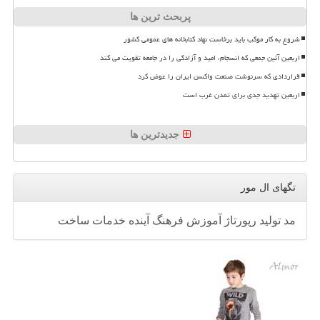
پربحث ترین ها
شروع به کار موکب باید برخاست نهاد کتابخانه های عمومی کشور
اربعین آئین جمعی که انسجام، امید و آزادگی را در جامعه تقویت می کند
قراردادی که سرنوشت صنعت واکسن ایران را عوض کرد
اربعین تهدید جدی برای تمدن غرب است
جدیدترین ها
تگهای ال مور
مد
تولید
رپورتاژ
آموزش
فرهنگ
آینده
خدمات
ساخت