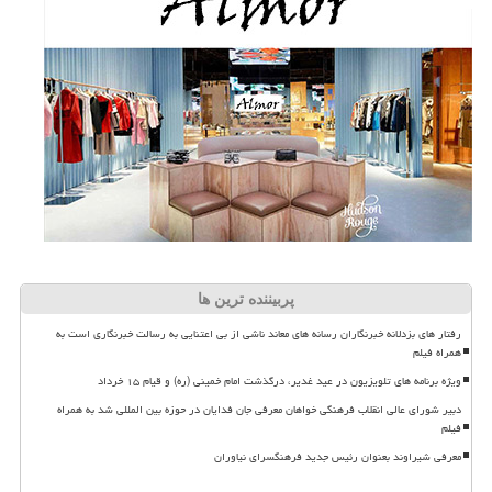
پربیننده ترین ها
رفتار های بزدلانه خبرنگاران رسانه های معاند ناشی از بی اعتنایی به رسالت خبرنگاری است به
همراه فیلم
ویژه برنامه های تلویزیون در عید غدیر، درگذشت امام خمینی (ره) و قیام ۱۵ خرداد
دبیر شورای عالی انقلاب فرهنگی خواهان معرفی جان فدایان در حوزه بین المللی شد به همراه
فیلم
معرفی شیراوند بعنوان رئیس جدید فرهنگسرای نیاوران