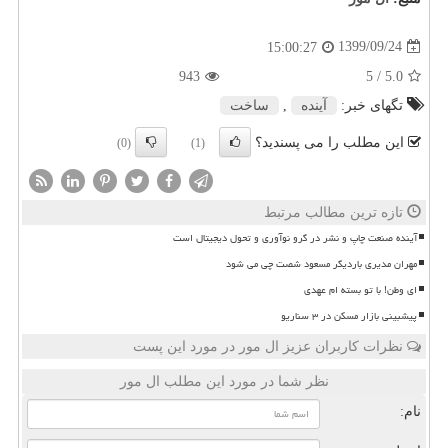
1399/09/24
15:00:27
943
/ 5
5.0
تگهای خبر:
آینده
,
ساخت
این مطلب را می پسندید؟
(0)
(1)
تازه ترین مطالب مرتبط
آینده صنعت چاپ و نشر در گرو نوآوری و تحول دیجیتال است
مهران مدیری باردیگر مسعود شصت چی می شود
ای وطن! با تو بسته ام عهدی
پیشبینی بازار مسکن در ۳ سناریو
نظرات کاربران عزیز ال مور در مورد این پست
نظر شما در مورد این مطلب ال مور
نام: