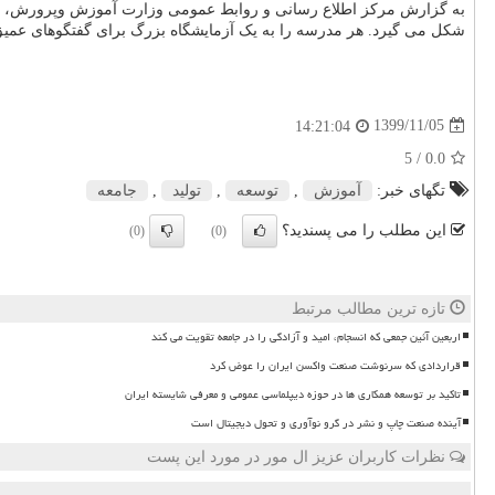
به گزارش مرکز اطلاع رسانی و روابط عمومی وزارت آموزش وپرورش، وزیر آ
شکل می گیرد. هر مدرسه را به یک آزمایشگاه بزرگ برای گفتگوهای عمیق درب
1399/11/05
14:21:04
/ 5
0.0
تگهای خبر:
آموزش
,
توسعه
,
تولید
,
جامعه
این مطلب را می پسندید؟
(0)
(0)
تازه ترین مطالب مرتبط
اربعین آئین جمعی که انسجام، امید و آزادگی را در جامعه تقویت می کند
قراردادی که سرنوشت صنعت واکسن ایران را عوض کرد
تاکید بر توسعه همکاری ها در حوزه دیپلماسی عمومی و معرفی شایسته ایران
آینده صنعت چاپ و نشر در گرو نوآوری و تحول دیجیتال است
نظرات کاربران عزیز ال مور در مورد این پست