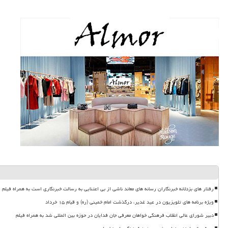
رفتار های بزدلانه خبرنگاران رسانه های معاند ناشی از بی اعتنایی به رسالت خبرنگاری است به همراه فیلم
ویژه برنامه های تلویزیون در عید غدیر، درگذشت امام خمینی (ره) و قیام ۱۵ خرداد
دبیر شورای عالی انقلاب فرهنگی خواهان معرفی جان فدایان در حوزه بین المللی شد به همراه فیلم