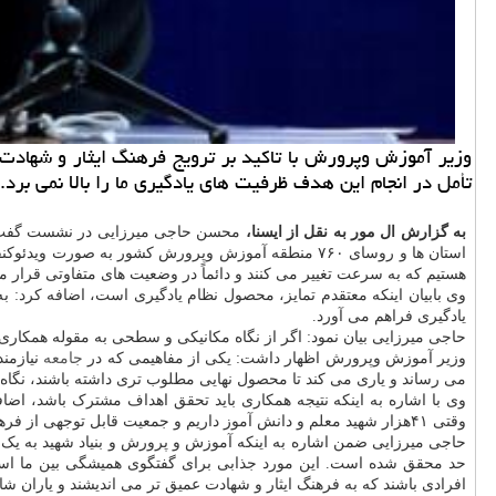
وزیر آموزش وپرورش با تاکید بر ترویج فرهنگ ایثار و شهادت ا
تأمل در انجام این هدف ظرفیت های یادگیری ما را بالا نمی برد.
به گزارش ال مور به نقل از ایسنا،
محسن حاجی میرزایی در نشست گفت و گ
استان ها و روسای ۷۶۰ منطقه آموزش وپرورش کشور به ص
هستیم که به سرعت تغییر می کنند و دائماً در وضعیت های متفاوتی قرار می
وی بابیان اینکه معتقدم تمایز، محصول نظام یادگیری است، اضافه کرد: 
یادگیری فراهم می آورد.
حاجی میرزایی بیان نمود: اگر از نگاه مکانیکی و سطحی به مقوله همکاری 
وزیر آموزش وپرورش اظهار داشت: یکی از مفاهیمی که در
جامعه
نیازمند
می رساند و یاری می کند تا محصول نهایی مطلوب تری داشته باشند، نگاه 
وی با اشاره به اینکه نتیجه همکاری باید تحقق اهداف مشترک باشد، اضا
وقتی ۴۱هزار شهید معلم و دانش آموز داریم و جمعیت قابل توجهی از فرهنگیان درگیر دفاع بودند، یعنی یکی از پایه های دفاع مقدس فرهنگیان بودند.
حاجی میرزایی ضمن اشاره به اینکه آموزش و پرورش و بنیاد شهید به یک 
حد محقق شده است. این مورد جذابی برای گفتگوی همیشگی بین ما است،
افرادی باشند که به فرهنگ ایثار و شهادت عمیق تر می اندیشند و یاران شا