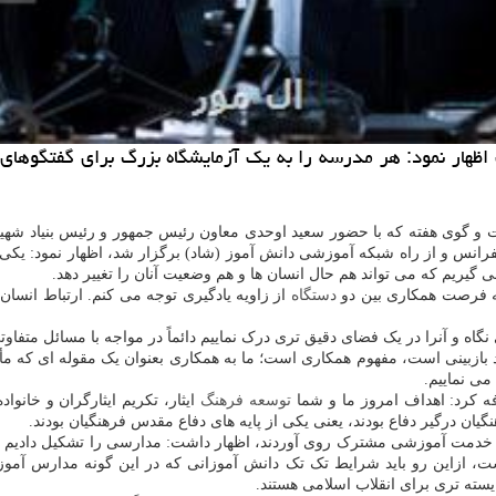
ظهار نمود: هر مدرسه را به یک آزمایشگاه بزرگ برای گفتگوهای ع
وی هفته که با حضور سعید اوحدی معاون رئیس جمهور و رئیس بنیاد شهید و
ورت ویدئوکنفرانس و از راه شبکه آموزشی دانش آموز (شاد) برگزار شد، اظهار نمود: 
 گیریم که می تواند هم حال انسان ها و هم وضعیت آنان را تغییر دهد.
به فرصت همکاری بین دو
دستگاه
از زاویه یادگیری توجه می کنم. ارتباط انسان
نگاه و آنرا در یک فضای دقیق تری درک نماییم دائماً در مواجه با مسائل متف
 بازبینی است، مفهوم همکاری است؛ ما به همکاری بعنوان یک مقوله ای که مأم
می نماییم.
فه کرد: اهداف امروز ما و شما
توسعه
فرهنگ
ایثار، تکریم ایثارگران و خان
خدمت آموزشی مشترک روی آوردند، اظهار داشت: مدارسی را تشکیل دادیم که ب
 ازاین رو باید شرایط تک تک دانش آموزانی که در این گونه مدارس آموز
یسته تری برای انقلاب اسلامی هستند.