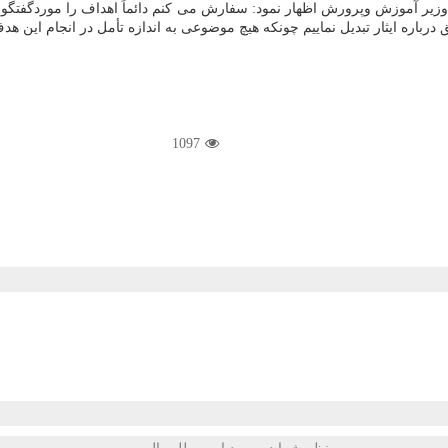
موزش وپرورش اظهار نمود: سفارش می کنم دائماً اهداف را موردگفتگو قرار د
اره ایثار تبدیل نماییم چونکه هیچ موضوعی به اندازه تأمل در انجام این هدف 
1097