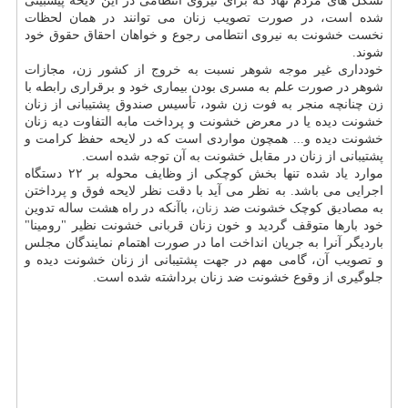
تشکل های مردم نهاد که برای نیروی انتظامی در این لایحه پیشبینی
شده است، در صورت تصویب زنان می توانند در همان لحظات
نخست خشونت به نیروی انتطامی رجوع و خواهان احقاق حقوق خود
شوند.
خودداری غیر موجه شوهر نسبت به خروج از کشور زن، مجازات
شوهر در صورت علم به مسری بودن بیماری خود و برقراری رابطه با
زن چنانچه منجر به فوت زن شود، تأسیس صندوق پشتیبانی از زنان
خشونت دیده یا در معرض خشونت و پرداخت مابه التفاوت دیه زنان
خشونت دیده و... همچون مواردی است که در لایحه حفظ کرامت و
پشتیبانی از زنان در مقابل خشونت به آن توجه شده است.
موارد یاد شده تنها بخش کوچکی از وظایف محوله بر ۲۲ دستگاه
اجرایی می باشد. به نظر می آید با دقت نظر لایحه فوق و پرداختن
به مصادیق کوچک خشونت ضد
زنان
، باآنکه در راه هشت ساله تدوین
خود بارها متوقف گردید و خون زنان قربانی خشونت نظیر "رومینا"
باردیگر آنرا به جریان انداخت اما در صورت اهتمام نمایندگان مجلس
و تصویب آن، گامی مهم در جهت پشتیبانی از زنان خشونت دیده و
جلوگیری از وقوع خشونت ضد زنان برداشته شده است.