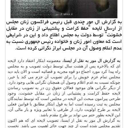
به گزارش ال مور چندی قبل رئیس فراکسون زنان مجلس
از ارسال لایحه ˮحفظ کرامت و پشتیبانی از زنان در مقابل
خشونتˮ توسط دولت به مجلس اطلاع داد و این در شرایطی
است که معاون امور زنان و خانواده رئیس جمهوری نسبت به
عدم اعلام وصول آن در مجلس ابراز نگرانی کرده است.
به گزارش ال مور به نقل از ایسنا،
معصومه ابتکار اعتقاد دارد لایحه
ای که بالاخره پس از هشت سال توسط دولت تصویب و به مجلس
راه پیدا کرد مورد اجماع دو قوه مجریه و قضائیه است و الان باید دید
مجلس تمام عزم خویش را برای تصویب آن جزم می کند یا خیر،
چونکه نسبت به عدم اعلام وصول آن همچنان نگرانی هایی وجود دارد.
از دیگر نگرانی های موجود فعالان حقوق زن در به تصویب رساندن
لایحه حفظ کرامت و پشتیبانی از زنان در مقابل خشونت، وجود
طرحی پیرامون مبحث این لایحه در مجلس است که توسط نمایندگان
مجلس به ثبت رسیده است اما به قول ابتکار مطابق با قوانین فعلی
لایحه بر طرح اولویت دارد، از طرفی با تعابیر ویژه و بار مالی آن،
این لایحه بطور حتم می تواند بر طرح مقدم باشد.
به گزارش ال مور به نقل از ایسنا، تصویب لایحه ای که هم اکنون
تقدیم مجلس شده است از چند جهت حائز اهمیت می باشد. نخست