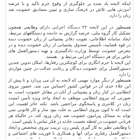
اینکه لایحه یاد شده بر جلوگیری از وقوع جرم تاکید و با عرضه
آموزش
هایی تلاش در
فرهنگ
سازی و تبیین مصادیق خشونت ضد
زنان را دارد.
همینطور در این لایحه ۲۲
دستگاه
اجرایی دارای وظایفی همچون
تشکیل کار گروه ملی، عرضه گزارش به
جامعه
و دستگاههای مرتبط،
ایجاد سامانه اطلاعاتی، تقویت دفاتر پشتیبانی از زنان خشونت دیده
در قوه قضاییه، تأسیس صندوق پشتیبانی از زنان خشونت دیده و در
معرض خشونت توسط وزارت دادگستری و تهیه دستورالعمل های
خاص برای هر دستگاه اجرایی مرتبط و... هستند.
این لایحه با جرم انگاری برای کوچکترین رفتارها، امکان تدوین چندین
دستورالعمل برای خشونت دیدگان و رعایت عدالت در چنین مواردی
را دارد.
همینطور از دیگر موارد مهمی که لایحه به آن می پردازد و تا پیش از
این خلاء جدی آن در قوانین کشور احساس می شد، حضور نیروی
انتظامی در کنار زنان و پشتیبانی از آنان در مقابل خشونت است. به
صورتی که نیروی انتظامی موظف به ایجاد واحد ویژه تأمین امنیت
زنان در کلانتری و پاسخگوی مراجعین باشد. نکته حائز اهمیت این
است که تا کنون نیروی انتظامی به علت نبود ساز و کار قانونی نمی
تواند به مسائل پیرامون خشونت ضد زنان ورود کند، در حالیکه هر
قربانی خشونت در لحظه نخست حادثه در فکر تماس با پلیس است.
با وظایفی نظیر به کار گیری پلیس زن، تربیت نیروی متخصص و ایجاد
دستورالعمل رفتاری برای آنها و همکاری با فوریت های اجتماعی و