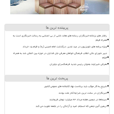
پربیننده ترین ها
رفتار های بزدلانه خبرنگاران رسانه های معاند ناشی از بی اعتنایی به رسالت خبرنگاری است به
همراه فیلم
ویژه برنامه های تلویزیون در عید غدیر، درگذشت امام خمینی (ره) و قیام ۱۵ خرداد
دبیر شورای عالی انقلاب فرهنگی خواهان معرفی جان فدایان در حوزه بین المللی شد به همراه
فیلم
معرفی شیراوند بعنوان رئیس جدید فرهنگسرای نیاوران
پربحث ترین ها
شروع به کار موکب باید برخاست نهاد کتابخانه های عمومی کشور
خبرنگاران در سخت ترین شرایط کنار ملت بودند
سینماها در دومین هفته مرداد ۴۴ میلیارد تومان فروختند
اربعین آئین جمعی که انسجام، امید و آزادگی را در جامعه تقویت می کند