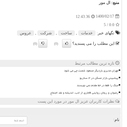
منبع:
ال مور
1400/02/17
12:43:36
/ 5
0.0
تگهای خبر:
خدمات
,
ساخت
,
شركت
,
عروس
این مطلب را می پسندید؟
(0)
(0)
تازه ترین مطالب مرتبط
مهران مدیری باردیگر مسعود شصت چی می شود
پیشبینی بازار مسکن در ۳ سناریو
جنگ را فقط در خط مقدم نمی نویسند
رضوان و ریحان روایتی قاجاری از ادب، اندیشه و نقد اجتماع
نظرات کاربران عزیز ال مور در مورد این پست
نام: