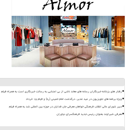
رفتار های بزدلانه خبرنگاران رسانه های معاند ناشی از بی اعتنایی به رسالت خبرنگاری است به همراه فیلم
ویژه برنامه های تلویزیون در عید غدیر، درگذشت امام خمینی (ره) و قیام ۱۵ خرداد
دبیر شورای عالی انقلاب فرهنگی خواهان معرفی جان فدایان در حوزه بین المللی شد به همراه فیلم
معرفی شیراوند بعنوان رئیس جدید فرهنگسرای نیاوران