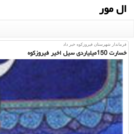
ال مور
فرماندار شهرستان فیروزكوه خبر داد
خسارت 150میلیاردی سیل اخیر فیروزكوه