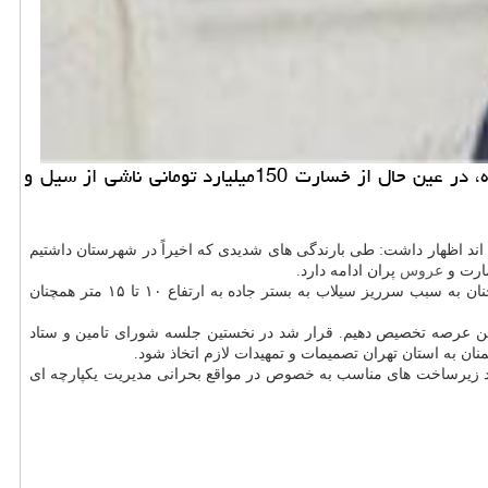
ال مور: فرماندار شهرستان فیروزکوه با اشاره به تخریب گسترده مسیرهای روستایی ناشی از سیل اخیر در شهرستان فیروزکوه، در عین حال از خسارت 150میلیارد تومانی ناشی از سیل و
ند اظهار داشت: طی بارندگی های شدیدی که اخیراً در شهرستان داشتیم
مارت و
عروس
پران ادامه دارد.
وی با اعلان اینکه بیش از ۱۵۰ میلیارد تومان خسارت وارده به منطقه سیل زده تخمین زده شده است اظهار داشت: مناطق حصار بُن و دره چمن همچنان به سبب سرریز سیلاب به بستر جاده به ارتفاع ۱۰ تا ۱۵ متر همچنان
باشیم و اعتبارات بیشتری در این عرصه تخصیص دهیم. قرار شد در نخستین جلسه شورای تامین و ستاد
د زیرساخت های مناسب به خصوص در مواقع بحرانی مدیریت یکپارچه ای