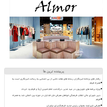
پربیننده ترین ها
رفتار های بزدلانه خبرنگاران رسانه های معاند ناشی از بی اعتنایی به رسالت خبرنگاری است به
همراه فیلم
ویژه برنامه های تلویزیون در عید غدیر، درگذشت امام خمینی (ره) و قیام ۱۵ خرداد
دبیر شورای عالی انقلاب فرهنگی خواهان معرفی جان فدایان در حوزه بین المللی شد به همراه
فیلم
معرفی شیراوند بعنوان رئیس جدید فرهنگسرای نیاوران