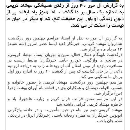
به گزارش ال مور ۴۰ روز از رفتن همیشگی مهشاد کریمی
به اندازه یک سال بر ما گذشت، اما هنوز یاد لبخند پر از
شوق زندگی او باور این حقیقت تلخ، که او دیگر در میان ما
نیست را سخت تر می کند.
به گزارش ال مور به نقل از ایسنا، مراسم چهلمین روز درگذشت
شادروان مهشاد کریمی، خبرنگار فقید ایسنا عصر امروز (سه شنبه)
۱۲ مرداد ماه برگزار شد.
درگذشت نابهنگام همکار فعال، متین و مهربان ایسنا، مهشاد کریمی،
در سانحه ی واژگونی خودرو حامل خبرنگاران محیط زیست در
مسافرت بازدید از تونل انتقال آب از رودخانه زاب به دریاچه ارومیه
داغی را بر جای گذاشت که پس از گذشت ۴۰ روز به اندازه روز اول
بر دل ما سنگینی می کند.
مراسم چهلمین روز درگذشت مهشاد کریمی با حضور خانواده و
همسر، اقوام، دوستان و همکاران وی در قطعه نام آوران بهشت زهرا
(س) برگزار شد.
در این مراسم ضمن قرائت قران کریم و زیارت عاشورا، یاد و
خاطره مهشاد کریمی گرامی داشته شد.
مهشاد کریمی دوم تیر ماه در حین مأموریت و در حادثه واژگونی
اتوبوس خبرنگاران به همراه ریحانه یاسنی (خبرنگار ایرنا) در نزدیکی
نقده جان باخت.