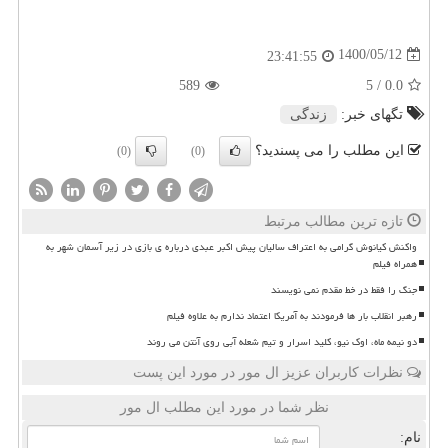
1400/05/12
23:41:55
589
/ 5
0.0
تگهای خبر:
زندگی
این مطلب را می پسندید؟
(0)
(0)
تازه ترین مطالب مرتبط
واکنش کیانوش گرامی به اعتراف سالیان پیش اکبر عبدی درباره ی بازی در زیر آسمان شهر به
همراه فیلم
جنگ را فقط در خط مقدم نمی نویسند
رهبر انقلاب بار ها فرمودند به آمریکا اعتماد ندارم به علاوه فیلم
دو نیمه ماه، اوک نیو، کلید اسرار و تیم شعله آبی روی آنتن می روند
نظرات کاربران عزیز ال مور در مورد این پست
نظر شما در مورد این مطلب ال مور
نام: