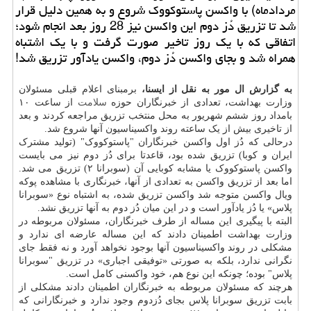
مردادماه) با واکسن پاستوکووک شروع و به همین دلیل قرار
شد تا تزریق دُز دوم این واکسن نیز 28 روز بعد انجام شود؛
اتفاقی که با یک روز تاخیر صورت گرفت و با یک اشتباه
همراه شد و بجای واکسن دُز دوم، واکسن یادآور تزریق شد!
به گزارش ال مور به نقل از ایسنا،
برمبنای اعلام قبلی مسئولان
وزارت بهداشت، تعدادی از خبرنگاران حوزه
سلامت
از ساعت ۱۰
بامداد روز ششم شهریور به محل منتخب تزریق مراجعه کردند و بعد
از تاخیری بیش از یک ساعته روند واکسیناسیون آنها شروع شد.
درحالی که دُز اول واکسن خبرنگاران "پاستوکووک" (تولید مشترک
ایران و کوبا) تزریق شده بود، قاعدتا برای دُز دوم نیز می بایست
واکسن پاستوکووک یا مشابه کوبایی آن (سوبرانا ۲) تزریق می شد.
اما بعد از تزریق واکسن به تعدادی از آنها، خبرنگاری با مشاهده پوکه
ویال واکسن متوجه شد واکسن تزریق شده، به اشتباه نوع «سوبرانا
پلاس» یا دُز یادآور است و در این میان دُز دوم به آنها تزریق نشد.
البته با پیگیری این مساله از طرف خبرنگاران، مسئولان مربوطه در
وزارت بهداشت اطمینان دادند که این مساله عارضه ای ندارد و
مشکلی در روند واکسیناسیون آنها بوجود نخواهد آورد و نه فقط جای
نگرانی ندارد، بلکه به صورتی «توفیقی اجباری» در تزریق "سوبرانا
پلاس" بوده؛ چونکه این نوع هم، خود واکسنی کامل است.
هرچند که مسئولان مربوطه به خبرنگاران اطمینان دادند مشکلی از
بابت تزریق سوبرانا پلاس بجای دُزدوم وجود ندارد و خبرنگارانی که