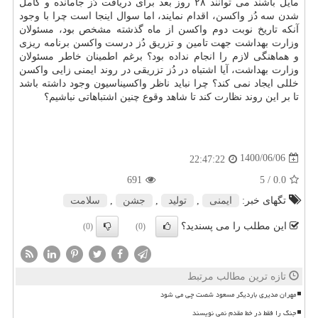
مایل باشند می توانند ۲۸ روز بعد برای دریافت دُز جامانده و کامل
شدن سه دُز واکسن، اقدام نمایند، اما سوال اینجا است چرا با وجود
آنکه تاریخ نوبت دوم واکسن از ماه گذشته مشخص بود، مسئولان
وزارت بهداشت جهت تامین و تزریق دُز درست واکسن برنامه ریزی
و هماهنگی لازم را انجام نداده بود؟ برغم اطمینان خاطر مسئولان
وزارت بهداشت، آیا اشتباه در دُز تزریقی در روند ایمنی زایی واکسن
خللی ایجاد نمی کند؟ چرا نباید ناظر واکسیناسیون وجود داشته باشد
تا بر این روند نظارت کند تا شاهد وقوع چنین اشتباهاتی نباشیم؟
1400/06/06
22:47:22
691
/ 5
0.0
تگهای خبر:
ایمنی
,
تولید
,
جشن
,
سلامت
این مطلب را می پسندید؟
(0)
(0)
تازه ترین مطالب مرتبط
مهران مدیری باردیگر مسعود شصت چی می شود
جنگ را فقط در خط مقدم نمی نویسند