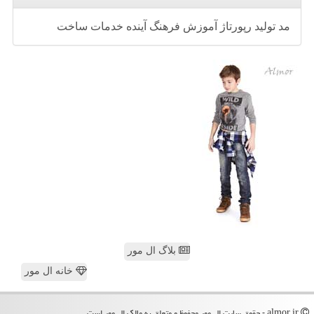
مد
تولید
رپورتاژ
آموزش
فرهنگ
آینده
خدمات
ساخت
بلاگ ال مور
خانه ال مور
almor.ir - حقوق سایت ال مور محفوظ و متعلق به مالک ال مور است