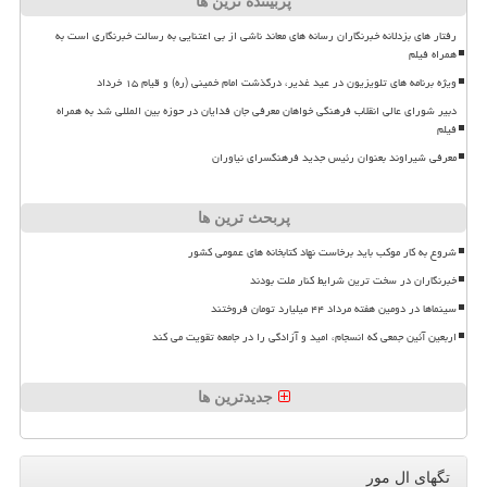
پربیننده ترین ها
رفتار های بزدلانه خبرنگاران رسانه های معاند ناشی از بی اعتنایی به رسالت خبرنگاری است به
همراه فیلم
ویژه برنامه های تلویزیون در عید غدیر، درگذشت امام خمینی (ره) و قیام ۱۵ خرداد
دبیر شورای عالی انقلاب فرهنگی خواهان معرفی جان فدایان در حوزه بین المللی شد به همراه
فیلم
معرفی شیراوند بعنوان رئیس جدید فرهنگسرای نیاوران
پربحث ترین ها
شروع به کار موکب باید برخاست نهاد کتابخانه های عمومی کشور
خبرنگاران در سخت ترین شرایط کنار ملت بودند
سینماها در دومین هفته مرداد ۴۴ میلیارد تومان فروختند
اربعین آئین جمعی که انسجام، امید و آزادگی را در جامعه تقویت می کند
جدیدترین ها
تگهای ال مور