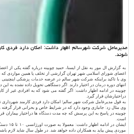
مدیرعامل شرکت شهرسالم اظهار داشت: امکان دارد فردی کارمن
شوند.
به گزارش ال مور به نقل از ایسنا، حمید چوبینه درباره گفته یکی از ا
اعضای شورای اسلامی شهر تهران گزارشی از تخلف یا همین مواردی که در
وی با تاکید براینکه شرکت شهر سالم در عرضه
خدمات
پزشکی اینچنینی ط
انتهای دوره
درمان
در اختیار دارند. اگر دستگاهی تحویل داده نشده به این دل
چوبینه در ادامه اظهار داشت: اگر گفته می شود که به افرادی غیر از 
دراختیارشان قرار گیرد.
به قول مدیرعامل شرکت شهر سالم؛ امکان دارد فردی کارمند شهرداری تهران
وی مثال زد: جانبازی وجود دارد که در شرایط خاص و بحرانی قرار گرفته و
چوبینه در پاسخ به این پرسش که چه مدت
دستگاه
ها دراختیار بیماران ق
است.
ایشان د
موردی پیش بیاید به همکاران داده خواهد شد. در طول سال شاید لازم باشد که ۱۰۰ دستگاه کپسول اکسیژن هم به بیماران شهرداری داده شود؛ این یک اتفاق معمول و ط