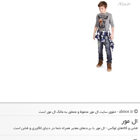
almor.ir - حقوق سایت ال مور محفوظ و متعلق به مالک ال مور است
ال مور
فشن و کالاهای لوکس - ال مور با برندهای معتبر همراه شما در دنیای لاکچری و فشن است