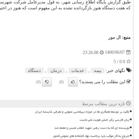
طبق گزارش پایگاه اطلاع رسانی شهر، به قول مدیرعامل شرکت شهرسالم؛
که هفت دستگاه هنوز بازگردانده نشده به این مفهوم است که هنوز در اختیار
منبع:
ال مور
1400/06/07
23:26:08
/ 5
0.0
تگهای خبر:
بیمه
,
خدمات
,
درمان
,
دستگاه
این مطلب را می پسندید؟
(0)
(0)
تازه ترین مطالب مرتبط
تاکید بر توسعه همکاری ها در حوزه دیپلماسی عمومی و معرفی شایسته ایران
زبان فارسی رکن اصلی هویت ملی ماست
نویسنده ای که به دست رهبر شهید انقلاب ملبس و معمم شد
شروع به کار موکب باید برخاست نهاد کتابخانه های عمومی کشور