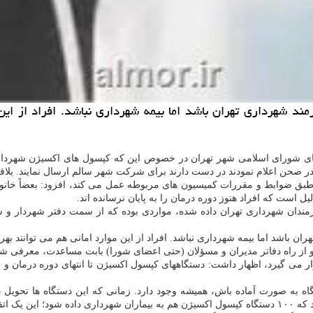
د شهرداری تهران باشد اما بیمه شهرداری نباشد. افراد از این
عضای شورای اسلامی شهر تهران در خصوص این که کپسول های اکسیژن شهرداری د
 صحن اعلام نمودند در دست دارند برای شرکت شهر سالم ارسال نمایند. بلاف
بق ضوابط و مقررات کمیسیون های مربوطه عمل می کند، افزود: بعضاً خانوا
یل است که افراد هنوز دوره درمان را به پایان نرسانده اند.
کارمندان شهرداری تهران داده شده، مواردی بوده که از سمت دفتر شهردار 
 باشد اما بیمه شهرداری نباشد. افراد از این موارد امانی هم می توانند بهره
 از راه دفاتر مدیران و مسؤلان (حتی اعضای شورا) بابت مساعدت، معرفی شوند
رار می گیرد، اظهار داشت: دستگاههای کپسول اکسیژن تا انتهای دوره درمان و نق
ر ادامه اظهار داشت: معمولا به صورت اورژانسی ۱۰ تا ۱۵ دستگاه به صورت آماده باش، همیشه وجود دارد. ز
بیعی است.