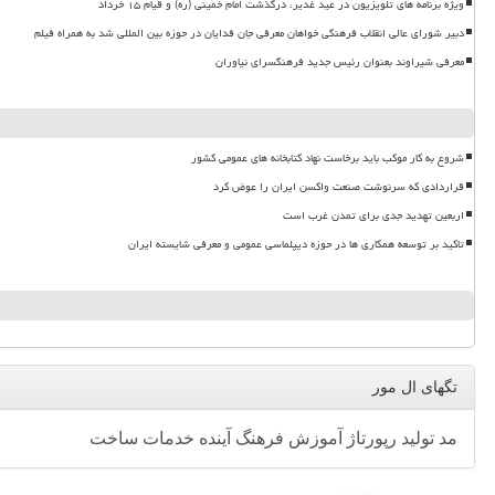
ویژه برنامه های تلویزیون در عید غدیر، درگذشت امام خمینی (ره) و قیام ۱۵ خرداد
دبیر شورای عالی انقلاب فرهنگی خواهان معرفی جان فدایان در حوزه بین المللی شد به همراه فیلم
معرفی شیراوند بعنوان رئیس جدید فرهنگسرای نیاوران
شروع به کار موکب باید برخاست نهاد کتابخانه های عمومی کشور
قراردادی که سرنوشت صنعت واکسن ایران را عوض کرد
اربعین تهدید جدی برای تمدن غرب است
تاکید بر توسعه همکاری ها در حوزه دیپلماسی عمومی و معرفی شایسته ایران
تگهای ال مور
مد
تولید
رپورتاژ
آموزش
فرهنگ
آینده
خدمات
ساخت