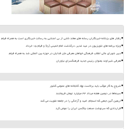
رفتار های بزدلانه خبرنگاران رسانه های معاند ناشی از بی اعتنایی به رسالت خبرنگاری است به همراه فیلم
ویژه برنامه های تلویزیون در عید غدیر، درگذشت امام خمینی (ره) و قیام ۱۵ خرداد
دبیر شورای عالی انقلاب فرهنگی خواهان معرفی جان فدایان در حوزه بین المللی شد به همراه فیلم
معرفی شیراوند بعنوان رئیس جدید فرهنگسرای نیاوران
شروع به کار موکب باید برخاست نهاد کتابخانه های عمومی کشور
سینماها در دومین هفته مرداد ۴۴ میلیارد تومان فروختند
اربعین آئین جمعی که انسجام، امید و آزادگی را در جامعه تقویت می کند
قراردادی که سرنوشت صنعت واکسن ایران را عوض کرد