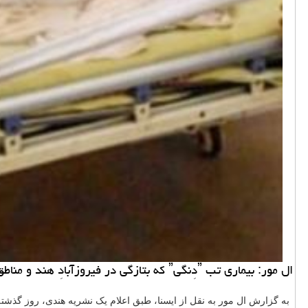
ال مور: بیماری تب ˮدِنگیˮ که بتازگی در فیروزآبادِ هند و مناطق دیگر این کشور شیوع گسترده پیدا کرده، موجب جان باختن ده ها نفر همچون تعداد زیادی کودک شده است.
به گزارش ال مور به نقل از ایسنا، طبق اعلام یک نشریه هندی، روز گذشته (جمعه) تع