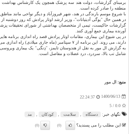
برمبنای گزارشات، دولت هند سه پزشک همچون یک کارشناس بهداشت عمومی
منطقه را صادر کرده است.
با شروع موسم بارندگی در هند، شهر فیروزآباد و دیگر نواحی مانند مناطق ن
در همین حال "یوگی آدیتیانات"، وزیر ارشد اوتار پرادش که روز دوشنبه از
آورنده بیماری جمع آوری کنند.
در پی شیوع این بیماری، مقامات اوتار پرادش قصد راه اندازی برنامه های
دارند، می روند. این برنامه از ۷ سپتامبر (ماه جاری میلادی) راه اندازی می شود و تا ۱۶ این ماه نیز ادامه خواهد داشت.
به گزارش ال مور به نقل از هندوستان تایمز، "دِنگی" یک بیماری ویروس
شامل تب بالا، سردرد، درد عضلات و مفاصل است.
منبع:
ال مور
1400/06/13
22:24:37
/ 5
0.0
تگهای خبر:
دستگاه
,
سلامت
,
كودكان
,
مد
این مطلب را می پسندید؟
(0)
(0)