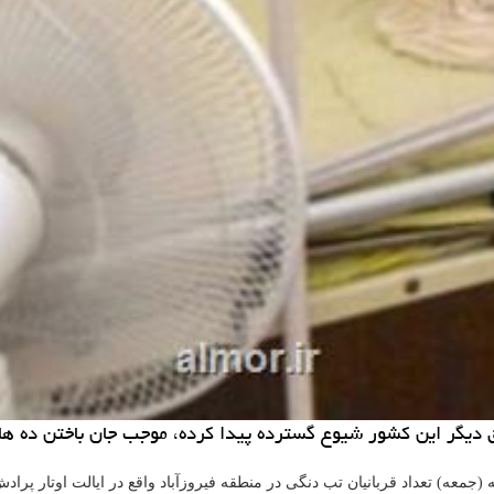
داد قربانیان تب دنگی در منطقه فیروزآباد واقع در ایالت اوتار پرادش به ۶۷ تن افزود