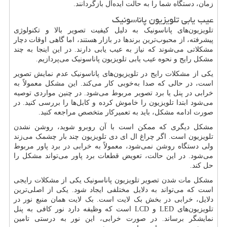
زمان، دستگاه شما را به حالت ایده‌آل بازگردانند.
عیب یابی تلویزیون پاناسونیک
تلویزیون‌های پاناسونیک به دلیل کیفیت تصویر بالا و تکنولوژی
پیشرفته، از محبوب‌ترین برندها در بازار هستند، اما گاهی اوقات دچار
مشکلاتی می‌شوند که نیاز به عیب یابی دارند. در این اینجا به چند
مشکل رایج و نحوه عیب یابی تلویزیون پاناسونیک می‌پردازیم.
یکی از مشکلات رایج در تلویزیون‌های پاناسونیک عدم نمایش تصویر
است، در حالی که صدا به‌خوبی کار می‌کند. این مشکل معمولاً به
خرابی در پنل یا برد تصویر مربوط می‌شود. در چنین مواردی توصیه
می‌شود ابتدا تلویزیون را خاموش کرده و کابل‌ها را بررسی کنید. در
صورت ادامه مشکل، باید به تعمیرکار متخصص مراجعه کنید.
مشکل دیگری که ممکن است با آن روبرو شوید، روشن نشدن
تلویزیون است. اگر چراغ ال ای دی تلویزیون چند بار چشمک می‌زند
ولی دستگاه روشن نمی‌شود، معمولاً به خرابی در برد پاور مربوط
می‌شود. در این حالت، تعویض قطعات برد پاور می‌تواند مشکل را
حل کند.
مشکل مات شدن تصویر تلویزیون پاناسونیک یکی از مشکلات رایجی
است که می‌تواند به دلایل مختلفی ایجاد شود. یکی از اصلی‌ترین
دلایل، خرابی در بخش بک لایت است. بک لایت همان منبع نور در
تلویزیون‌های
LED
و
LCD
است که وظیفه دارد نور کافی به پنل
نمایشگر برساند. در صورت خرابی، این نور به ‌درستی تامین