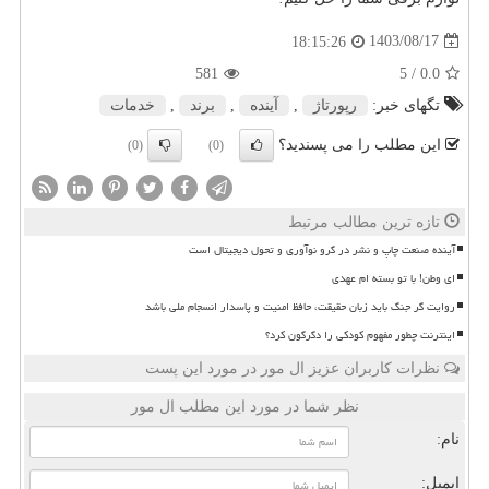
1403/08/17
18:15:26
581
/ 5
0.0
تگهای خبر:
رپورتاژ
,
آینده
,
برند
,
خدمات
این مطلب را می پسندید؟
(0)
(0)
تازه ترین مطالب مرتبط
آینده صنعت چاپ و نشر در گرو نوآوری و تحول دیجیتال است
ای وطن! با تو بسته ام عهدی
روایت گر جنگ باید زبان حقیقت، حافظ امنیت و پاسدار انسجام ملی باشد
اینترنت چطور مفهوم کودکی را دگرگون کرد؟
نظرات کاربران عزیز ال مور در مورد این پست
نظر شما در مورد این مطلب ال مور
نام:
ایمیل: