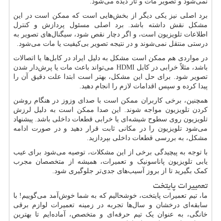
نمی‌شود و تصویر مات و تار دیده می‌شود.
برد اصلی نیز یکی دیگر از بخش‌هایی است که ممکن است در این
مشکل نقش داشته باشد. برد اصلی مسئول پردازش و کنترل
اطلاعات تلویزیون است، و اگر دچار نقص شود، سیگنال‌های تصویر به
درستی منتقل نمی‌شوند و در نتیجه تصویر بی‌کیفیت یا مات می‌شود.
در مواردی هم ممکن است مشکل به دلیل ایراد در کابل‌ها یا اتصالات
باشد، مثلاً خرابی در کابل
HDMI
می‌تواند باعث مات یا پرش‌دار شدن
تصویر شود. برای حل این مشکل، بهتر است ابتدا علت دقیق آن را
پیدا کرده و سپس اقدامات لازم را انجام دهید.
همچنین، برخی کاربران ممکن است با صدای وزوز در هنگام روشن
کردن تلویزیون مواجه شوند. این صدا ممکن است به دلیل لرزش
تلویزیون روی سطوح شیشه‌ای یا خرابی قطعات داخلی باشد. پیشنهاد
می‌شود تلویزیون را در مکانی ثابت قرار دهید و در صورت ادامه
مشکل، به بررسی قطعات داخلی بپردازید.
با توجه به پیچیدگی برخی از این مشکلات، توصیه می‌شود برای عیب
یابی تلویزیون پاناسونیک و تعمیرات، همیشه از متخصصان مجرب
کمک بگیرید تا از بروز آسیب‌های جدی‌تر جلوگیری شود.
تعمییرات پایتخت
ما، تیم تعمیرات پایتخت، خوشحالیم که به شما خوش‌آمد می‌گوییم! با
سابقه‌ای درخشان و سال‌ها تجربه در زمینه تعمیرات لوازم برقی
خانگی، به عنوان یک تیم حرفه‌ای و متخصص، آماده‌ایم تا بهترین