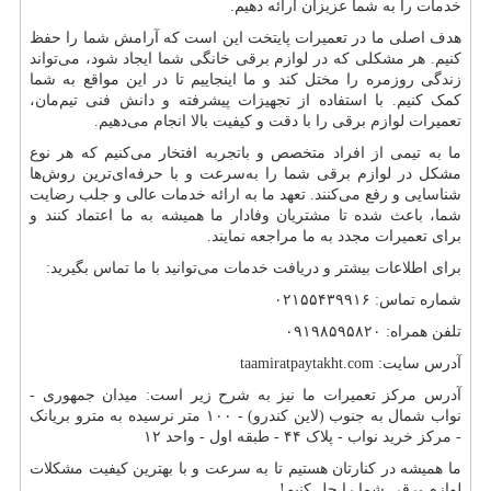
خدمات را به شما عزیزان ارائه دهیم.
هدف اصلی ما در تعمیرات پایتخت این است که آرامش شما را حفظ
کنیم. هر مشکلی که در لوازم برقی خانگی شما ایجاد شود، می‌تواند
زندگی روزمره را مختل کند و ما اینجاییم تا در این مواقع به شما
کمک کنیم. با استفاده از تجهیزات پیشرفته و دانش فنی تیم‌مان،
تعمیرات لوازم برقی را با دقت و کیفیت بالا انجام می‌دهیم.
ما به تیمی از افراد متخصص و باتجربه افتخار می‌کنیم که هر نوع
مشکل در لوازم برقی شما را به‌سرعت و با حرفه‌ای‌ترین روش‌ها
شناسایی و رفع می‌کنند. تعهد ما به ارائه خدمات عالی و جلب رضایت
شما، باعث شده تا مشتریان وفادار ما همیشه به ما اعتماد کنند و
برای تعمیرات مجدد به ما مراجعه نمایند.
برای اطلاعات بیشتر و دریافت خدمات می‌توانید با ما تماس بگیرید:
شماره تماس: ۰۲۱۵۵۴۳۹۹۱۶
تلفن همراه: ۰۹۱۹۸۵۹۵۸۲۰
آدرس سایت:
taamiratpaytakht.com
آدرس مرکز تعمیرات ما نیز به شرح زیر است: میدان جمهوری -
نواب شمال به جنوب (لاین کندرو) - ۱۰۰ متر نرسیده به مترو بریانک
- مرکز خرید نواب - پلاک ۴۴ - طبقه اول - واحد ۱۲
ما همیشه در کنارتان هستیم تا به سرعت و با بهترین کیفیت مشکلات
لوازم برقی شما را حل کنیم
!