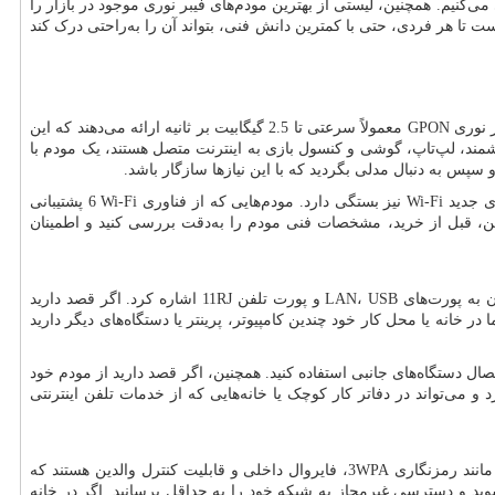
می‌کنیم. همچنین، لیستی از بهترین مودم‌های فیبر نوری موجود در بازار را
ت تا هر فردی، حتی با کمترین دانش فنی، بتواند آن را به‌راحتی درک کند
ر نوری
GPON
معمولاً سرعتی تا 2.5 گیگابیت بر ثانیه ارائه می‌دهند که این
وشمند، لپ‌تاپ، گوشی و کنسول بازی به اینترنت متصل هستند، یک مودم با
و سپس به دنبال مدلی بگردید که با این نیازها سازگار باشد.
ای جدید
Wi-Fi
نیز بستگی دارد. مودم‌هایی که از فناوری
Wi-Fi
6 پشتیبانی
ابراین، قبل از خرید، مشخصات فنی مودم را به‌دقت بررسی کنید و اطمینان
ن به پورت‌های
LAN، USB
و پورت تلفن
RJ
11 اشاره کرد. اگر قصد دارید
در خانه یا محل کار خود چندین کامپیوتر، پرینتر یا دستگاه‌های دیگر دارید
تصال دستگاه‌های جانبی استفاده کنید. همچنین، اگر قصد دارید از مودم خود
 و می‌تواند در دفاتر کار کوچک یا خانه‌هایی که از خدمات تلفن اینترنتی
 مانند رمزنگاری
WPA
3، فایروال داخلی و قابلیت کنترل والدین هستند که
 شوید و دسترسی غیرمجاز به شبکه خود را به حداقل برسانید. اگر در خانه