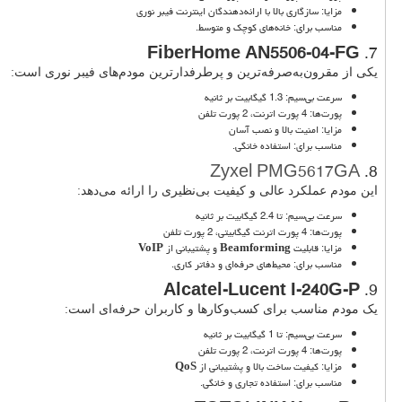
مزایا: سازگاری بالا با ارائه‌دهندگان اینترنت فیبر نوری
مناسب برای: خانه‌های کوچک و متوسط.
FiberHome AN5506-04-FG
7.
یکی از مقرون‌به‌صرفه‌ترین و پرطرفدارترین مودم‌های فیبر نوری است:
سرعت بی‌سیم: 1.3 گیگابیت بر ثانیه
پورت‌ها: 4 پورت اترنت، 2 پورت تلفن
مزایا: امنیت بالا و نصب آسان
مناسب برای: استفاده خانگی.
Zyxel PMG5617GA
8.
این مودم عملکرد عالی و کیفیت بی‌نظیری را ارائه می‌دهد:
سرعت بی‌سیم: تا 2.4 گیگابیت بر ثانیه
پورت‌ها: 4 پورت اترنت گیگابیتی، 2 پورت تلفن
مزایا: قابلیت
Beamforming
و پشتیبانی از
VoIP
مناسب برای: محیط‌های حرفه‌ای و دفاتر کاری.
Alcatel-Lucent I-240G-P
9.
یک مودم مناسب برای کسب‌وکارها و کاربران حرفه‌ای است:
سرعت بی‌سیم: تا 1 گیگابیت بر ثانیه
پورت‌ها: 4 پورت اترنت، 2 پورت تلفن
مزایا: کیفیت ساخت بالا و پشتیبانی از
QoS
مناسب برای: استفاده تجاری و خانگی.