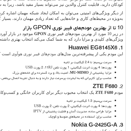
کودکان دارید، قابلیت کنترل والدین نیز می‌تواند بسیار مفید باشد، زیرا به
از دیگر ویژگی‌های امنیتی می‌توان به امکان ایجاد شبکه مهمان اشاره کرد
به‌ویژه در محیط‌های کاری و خانه‌هایی که تعداد زیادی مهمان دارند، بسیار 
10 تا از بهترین مودم‌های فیبر نوری
GPON
بازار
در زیر 10 مورد از بهترین مودم‌های فیبر نوری
GPON
موجود در بازار آورد
ویژگی‌های کلیدی و مزایا دارد که به شما کمک می‌کند انتخاب بهتری داشته 
Huawei EG8145X6
1.
این مودم یکی از پیشرفته‌ترین مدل‌های
مودم‌های فیبر نوری هوآوی
است که
سرعت بی‌سیم: تا 2.4 گیگابیت بر ثانیه
پورت‌ها: 4 پورت اترنت گیگابیتی، 1 پورت تلفن
RJ
11، 2 پورت
USB
مزایا: پشتیبانی از
MU-MIMO
، امنیت بالا، و برد گسترده برای خانه‌های بزرگ
مناسب برای: کاربرانی که به اینترنت پرسرعت نیاز دارند و به دنبال تجربه اتصال بی‌نقص 
ZTE F680
2.
مودم
ZTE F680
یک انتخاب محبوب دیگر برای کاربران خانگی و کسب‌وکار
سرعت بی‌سیم: 1.3 گیگابیت بر ثانیه
پورت‌ها: 4 پورت اترنت گیگابیتی، 2 پورت تلفن، 2 پورت
USB
مزایا: طراحی ساده، مدیریت آسان و قابلیت پشتیبانی از
IPTV
مناسب برای: استفاده در محیط‌های متوسط و کوچک.
Nokia G-2425G-A
3.