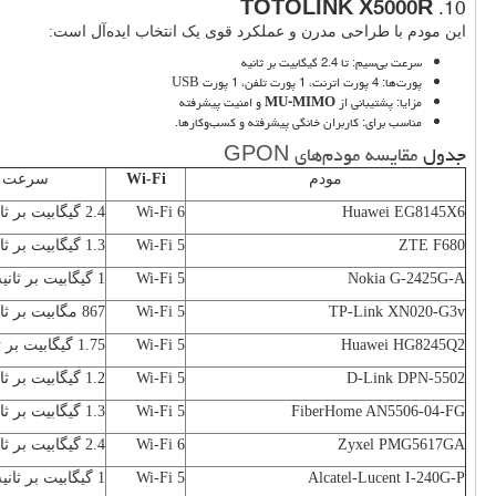
TOTOLINK X5000R
10.
این مودم با طراحی مدرن و عملکرد قوی یک انتخاب ایده‌آل است:
سرعت بی‌سیم: تا 2.4 گیگابیت بر ثانیه
پورت‌ها: 4 پورت اترنت، 1 پورت تلفن، 1 پورت
USB
مزایا: پشتیبانی از
MU-MIMO
و امنیت پیشرفته
مناسب برای: کاربران خانگی پیشرفته و کسب‌وکارها.
جدول
مقایسه مودم‌های GPON
مودم
Wi-Fi
سرعت ب
Huawei EG8145X6
Wi-Fi 6
2.4 گیگابیت بر ثانیه
ZTE F680
Wi-Fi 5
1.3 گیگابیت بر ثانیه
Nokia G-2425G-A
Wi-Fi 5
1 گیگابیت بر ثانیه
TP-Link XN020-G3v
Wi-Fi 5
867 مگابیت بر ثانیه
Huawei HG8245Q2
Wi-Fi 5
1.75 گیگابیت بر ثانیه
D-Link DPN-5502
Wi-Fi 5
1.2 گیگابیت بر ثانیه
FiberHome AN5506-04-FG
Wi-Fi 5
1.3 گیگابیت بر ثانیه
Zyxel PMG5617GA
Wi-Fi 6
2.4 گیگابیت بر ثانیه
Alcatel-Lucent I-240G-P
Wi-Fi 5
1 گیگابیت بر ثانیه