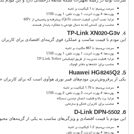
شرکت نوکیا در زمینه تجهیزات شبکه سابقه درخشانی دارد و این مودم یک
سرعت بی‌سیم: تا 1 گیگابیت بر ثانیه
پورت‌ها: 4 پورت اترنت، 1 پورت تلفن، 1 پورت
USB
مزایا: نصب آسان، کیفیت خدمات (
QoS
) پیشرفته و پشتیبانی از
IPv
6
مناسب برای: کسانی که به دنبال مودمی با عملکرد پایدار هستند.
TP-Link XN020-G3v
4.
این مودم با قیمت مناسب و عملکرد قوی گزینه‌ای اقتصادی برای کاربران 
سرعت بی‌سیم: تا 867 مگابیت بر ثانیه
پورت‌ها: 4 پورت اترنت، 1 پورت تلفن، 1 پورت
USB
مزایا: قابلیت مدیریت از طریق اپلیکیشن
TP-Link Tether
مناسب برای: خانه‌ها و دفاتر کوچک.
Huawei HG8245Q2
5.
یکی از پرفروش‌ترین مودم‌های فیبر نوری هوآوی است که برای کاربران 
سرعت بی‌سیم: تا 1.75 گیگابیت بر ثانیه
پورت‌ها: 4 پورت اترنت، 2 پورت تلفن، 2 پورت
USB
مزایا: برد بالا و قابلیت اتصال چندین دستگاه
مناسب برای: کاربران خانگی و سازمانی.
D-Link DPN-5502
6.
این مودم با قیمت اقتصادی و ویژگی‌های مناسب به یکی از گزینه‌های مح
سرعت بی‌سیم: 1.2 گیگابیت بر ثانیه
پورت‌ها: 4 پورت اترنت، 2 پورت تلفن