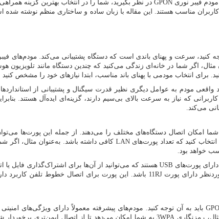
مودم فیبر نوری
GPON
در نظر بگیرید، شما را در انتخاب بهترین گزینه همراهی 
 کاربران مناسب هستند. این مقاله با زبان ساده و ساختاری منظم نوشته شده اس
وجه کنید، سرعت و پهنای باندی است که دستگاه پشتیبانی می‌کند. مودم‌های فیب
ثال، اگر شما در خانه‌ای زندگی می‌کنید که چندین دستگاه مانند تلویزیون ه
نید. برای انتخاب مودمی با پهنای باند مناسب، ابتدا نیازهای خود را مشخص کنید 
کرد واقعی مودم به عوامل دیگری نظیر قدرت سیگنال و پشتیبانی از استاندارده
کاربرانی که نیاز به سرعت بالای بی‌سیم دارند، گزینه‌ای ایده‌آل هستند. بن
نی می‌کند.
شما امکان اتصال دستگاه‌های مختلف را می‌دهند. از جمله این پورت‌ها می‌توا
نتخاب کنید که تعداد پورت‌های
LAN
کافی داشته باشد. به‌عنوان مثال، اگر شما 
سب خواهد بود.
 دارای پورت‌های
USB
هستند که می‌توانید از آن‌ها برای اشتراک‌گذاری فایل یا ا
موردنظر دارای پورت
RJ
11 باشد. این پورت برای اتصال خطوط تلفن کاربرد دارد
GP
باید به آن توجه کنید. مودم‌های پیشرفته معمولاً دارای ویژگی‌های امنیتی
مثال، رمزنگاری
WPA
3 به شما امکان می‌دهد تا از اتصال ایمن‌تری برخوردار