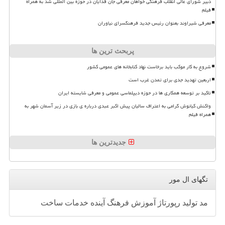
دبیر شورای عالی انقلاب فرهنگی خواهان معرفی جان فدایان در حوزه بین المللی شد به همراه
فیلم
معرفی شیراوند بعنوان رئیس جدید فرهنگسرای نیاوران
پربحث ترین ها
شروع به کار موکب باید برخاست نهاد کتابخانه های عمومی کشور
اربعین تهدید جدی برای تمدن غرب است
تاکید بر توسعه همکاری ها در حوزه دیپلماسی عمومی و معرفی شایسته ایران
واکنش کیانوش گرامی به اعتراف سالیان پیش اکبر عبدی درباره ی بازی در زیر آسمان شهر به
همراه فیلم
جدیدترین ها
تگهای ال مور
مد
تولید
رپورتاژ
آموزش
فرهنگ
آینده
خدمات
ساخت