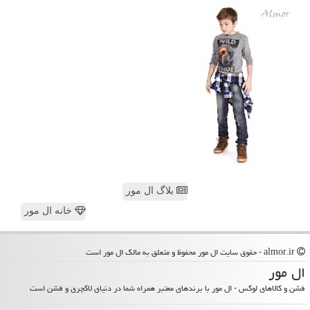
بلاگ ال مور
خانه ال مور
almor.ir - حقوق سایت ال مور محفوظ و متعلق به مالک ال مور است
ال مور
فشن و کالاهای لوکس - ال مور با برندهای معتبر همراه شما در دنیای لاکچری و فشن است