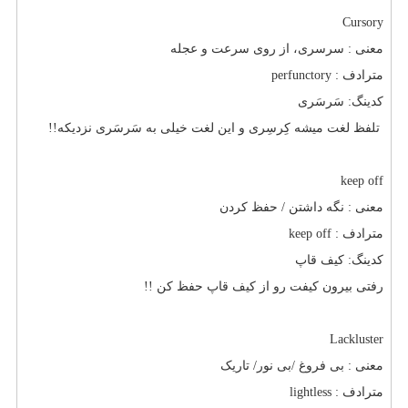
Cursory
معنی : سرسری، از روی سرعت و عجله
مترادف :
perfunctory
کدینگ: سَرسَری
تلفظ لغت میشه کِرسِری و این لغت خیلی به سَرسَری نزدیکه!!
keep off
معنی : نگه داشتن / حفظ کردن
مترادف :
keep off
کدینگ: کیف قاپ
رفتی بیرون کیفت رو از کیف قاپ حفظ کن !!
Lackluster
معنی : بی فروغ /بی نور/ تاریک
مترادف :
lightless