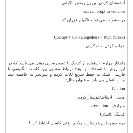
آتشفشان کردن، بیرون ریختن ناگهانی
that can erupt in violence
در خشونت می تواند ناگهان فوران کند
Corrupt = Cor (altogether) + Rupt (break)
خراب کردن، تباه کردن
راهکار چهارم: استفاده از
کدینگ یا تصویرسازی ذهنی
می باشد که در
این روش با استفاده از ایجاد ارتباط معنایی بین کلمات انگلیسی با
فارسی کمک به حفظ سریع لغات کرده و سریعتر به حافظه بلند
مدت انتقال می یابد به عنوان مثال:
Caution
معنی : احتیاط/هوشیار کردن
مترادف :
precaution
کدینگ: کاشان!
بچه جون دارم هوشیارت میکنم رفتی کاشان احتیاط کن !